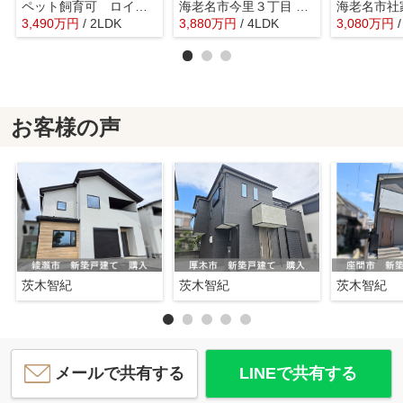
ペット飼育可 ロイヤルステージ海老名Ⅲ 5階2LDKリフォーム済み 【仲介手数料無料】
海老名市今里３丁目 新築戸建て 全3棟【仲介手数料無料】
3,490
万
円
/ 2LDK
3,880
万
円
/ 4LDK
3,080
万
円
お客様の声
茨木智紀
茨木智紀
茨木智紀
メールで共有する
LINEで共有する