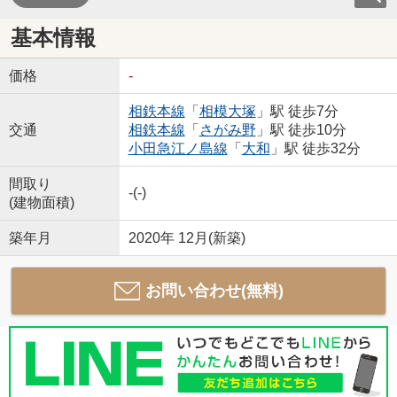
基本情報
価格
-
相鉄本線
「
相模大塚
」駅 徒歩7分
交通
相鉄本線
「
さがみ野
」駅 徒歩10分
小田急江ノ島線
「
大和
」駅 徒歩32分
間取り
-(-)
(建物面積)
築年月
2020年 12月(新築)
お問い合わせ(無料)