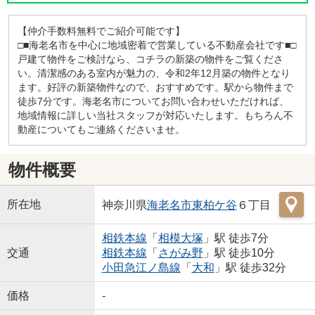
【仲介手数料無料でご紹介可能です】
□■海老名市を中心に地域密着で営業している不動産会社です■□
戸建て物件をご検討なら、コチラの新築の物件をご覧くださ
い。清潔感のある室内が魅力の、令和2年12月築の物件となり
ます。好評の新築物件なので、おすすめです。駅から物件まで
徒歩7分です。海老名市についてお問い合わせいただければ、
地域情報に詳しい当社スタッフが対応いたします。もちろん不
動産についてもご連絡くださいませ。
物件概要
所在地
神奈川県
海老名市
東柏ケ谷
６丁目
相鉄本線
「
相模大塚
」駅 徒歩7分
交通
相鉄本線
「
さがみ野
」駅 徒歩10分
小田急江ノ島線
「
大和
」駅 徒歩32分
価格
-