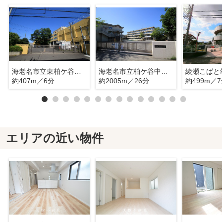
海老名市立東柏ケ谷小学校
海老名市立柏ケ谷中学校
綾瀬こばと
約407m／6分
約2005m／26分
約499m／
エリアの近い物件