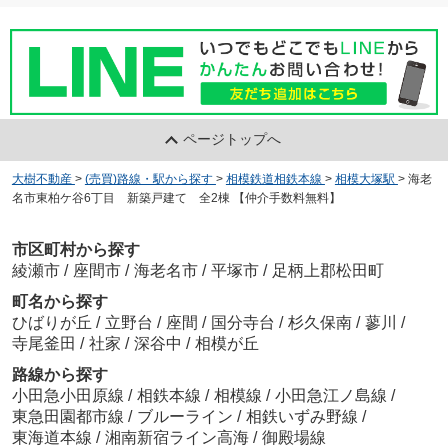
ページトップへ
大樹不動産
>
(売買)路線・駅から探す
>
相模鉄道相鉄本線
>
相模大塚駅
>
海老
名市東柏ケ谷6丁目 新築戸建て 全2棟 【仲介手数料無料】
市区町村から探す
綾瀬市
/
座間市
/
海老名市
/
平塚市
/
足柄上郡松田町
町名から探す
ひばりが丘
/
立野台
/
座間
/
国分寺台
/
杉久保南
/
蓼川
/
寺尾釜田
/
社家
/
深谷中
/
相模が丘
路線から探す
小田急小田原線
/
相鉄本線
/
相模線
/
小田急江ノ島線
/
東急田園都市線
/
ブルーライン
/
相鉄いずみ野線
/
東海道本線
/
湘南新宿ライン高海
/
御殿場線