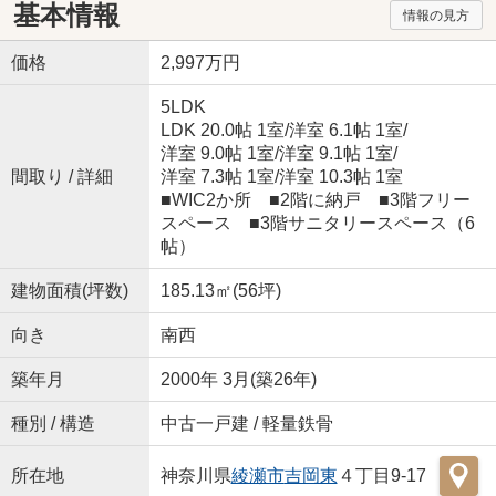
基本情報
情報の見方
価格
2,997万円
5LDK
LDK 20.0帖 1室
/
洋室 6.1帖 1室
/
洋室 9.0帖 1室
/
洋室 9.1帖 1室
/
間取り / 詳細
洋室 7.3帖 1室
/
洋室 10.3帖 1室
■WIC2か所 ■2階に納戸 ■3階フリー
スペース ■3階サニタリースペース（6
帖）
建物面積(坪数)
185.13㎡(56坪)
向き
南西
築年月
2000年 3月(築26年)
種別 / 構造
中古一戸建 / 軽量鉄骨
所在地
神奈川県
綾瀬市
吉岡東
４丁目9-17