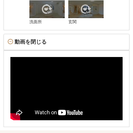
洗面所
玄関
動画を閉じる