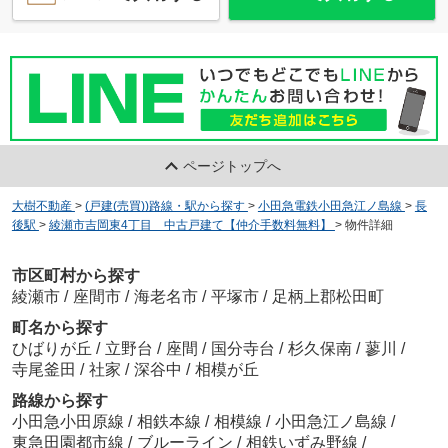
ページトップへ
大樹不動産
>
(戸建(売買))路線・駅から探す
>
小田急電鉄小田急江ノ島線
>
長
後駅
>
綾瀬市吉岡東4丁目 中古戸建て【仲介手数料無料】
>
物件詳細
市区町村から探す
綾瀬市
/
座間市
/
海老名市
/
平塚市
/
足柄上郡松田町
町名から探す
ひばりが丘
/
立野台
/
座間
/
国分寺台
/
杉久保南
/
蓼川
/
寺尾釜田
/
社家
/
深谷中
/
相模が丘
路線から探す
小田急小田原線
/
相鉄本線
/
相模線
/
小田急江ノ島線
/
東急田園都市線
/
ブルーライン
/
相鉄いずみ野線
/