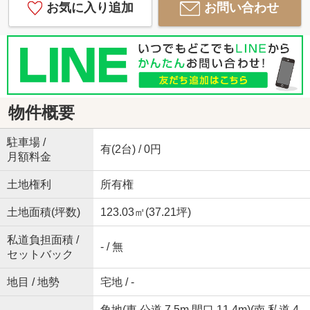
お気に入り追加
お問い合わせ
物件概要
駐車場 /
有(2台) / 0円
月額料金
土地権利
所有権
土地面積(坪数)
123.03㎡(37.21坪)
私道負担面積 /
- / 無
セットバック
地目 / 地勢
宅地 / -
角地(東 公道 7.5m 間口 11.4m)(南 私道 4.