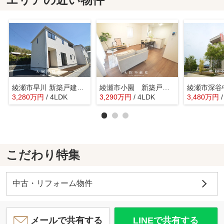
綾瀬市早川 新築戸建て 全6棟【仲介手数料無料】
綾瀬市小園 新築戸建て 全１棟【仲介手数料無料】
3,280
万
円
/ 4LDK
3,290
万
円
/ 4LDK
3,480
万
円
こだわり特集
中古・リフォーム物件
メールで共有する
LINEで共有する