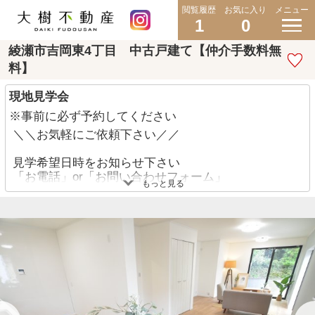
閲覧履歴
お気に入り
メニュー
1
0
綾瀬市吉岡東4丁目 中古戸建て【仲介手数料無
料】
現地見学会
※事前に必ず予約してください
＼＼お気軽にご依頼下さい／／
見学希望日時をお知らせ下さい
「お電話」or「お問い合わせフォーム」
もっと見る
◇現地集合・現地解散 可能です♪
◇近隣の駅や指定の場所までお迎え 大丈夫です♪
◇他にも見たい物件があれば一緒にご案内させて頂
きます♪
TEL:046-200-7348