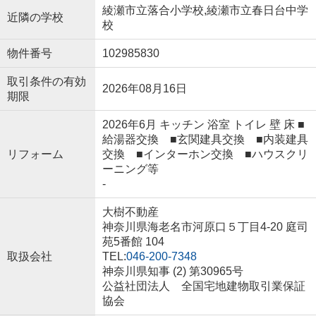
綾瀬市立落合小学校,綾瀬市立春日台中学
近隣の学校
校
物件番号
102985830
取引条件の有効
2026年08月16日
期限
2026年6月 キッチン 浴室 トイレ 壁 床 ■
給湯器交換 ■玄関建具交換 ■内装建具
リフォーム
交換 ■インターホン交換 ■ハウスクリ
ーニング等
-
大樹不動産
神奈川県海老名市河原口５丁目4-20 庭司
苑5番館 104
取扱会社
TEL:
046-200-7348
神奈川県知事 (2) 第30965号
公益社団法人 全国宅地建物取引業保証
協会