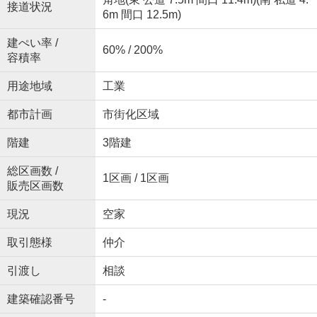
接道状況
6m 間口 12.5m)
建ぺい率 /
60% / 200%
容積率
用途地域
工業
都市計画
市街化区域
階建
3階建
総区画数 /
1区画 / 1区画
販売区画数
現況
空家
取引態様
仲介
引渡し
相談
建築確認番号
-