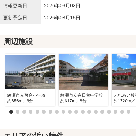
情報更新日
2026年08月02日
更新予定日
2026年08月16日
周辺施設
綾瀬市立落合小学校
綾瀬市立春日台中学校
ふれあい綾
約656m／9分
約617m／8分
約1720m／
エリアの近い物件