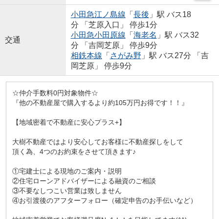
小田急江ノ島線
「
長後
」駅 バス18
分 「芝原入口」 停歩1分
小田急小田原線
「
海老名
」駅 バス32
交通
分 「吉岡芝原」 停歩9分
相鉄本線
「
さがみ野
」駅 バス27分 「吉
岡芝原」 停歩9分
☆仲介手数料0円対象物件☆
『他の不動産屋で購入するより約105万円お得です！！』
【地域密着で不動産に安心プラス+】
大樹不動産ではより安心してお客様に不動産探しをして
頂く為、4つのお約束をさせて頂きます♪
①宅建士による現地のご案内・説明
②住宅ローンアドバイザーによる融資のご相談
③不要なしつこい営業は致しません
④お引渡後のアフターフォロー（確定申告のお手伝いなど）