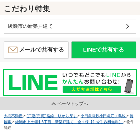
こだわり特集
綾瀬市の新築戸建て
メールで共有する
LINEで共有する
ページトップへ
大樹不動産
>
(戸建(売買))路線・駅から探す
>
小田急電鉄小田急江ノ島線
>
長
後駅
>
綾瀬市上土棚中6丁目 新築戸建て 全１棟【仲介手数料無料】
>
物件
詳細