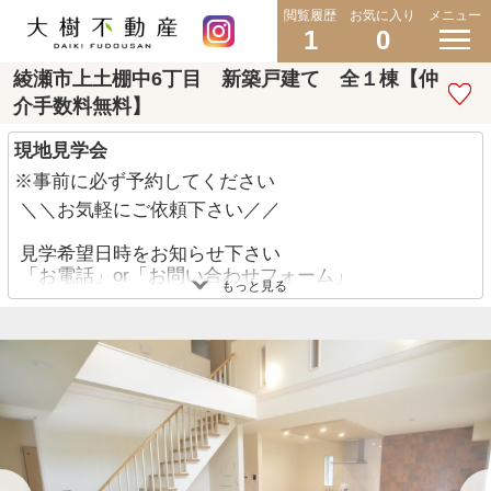
閲覧履歴
お気に入り
メニュー
1
0
綾瀬市上土棚中6丁目 新築戸建て 全１棟【仲
介手数料無料】
現地見学会
※事前に必ず予約してください
＼＼お気軽にご依頼下さい／／
見学希望日時をお知らせ下さい
「お電話」or「お問い合わせフォーム」
もっと見る
◇現地集合・現地解散 可能です♪
◇近隣の駅や指定の場所までお迎え 大丈夫です♪
◇他にも見たい物件があれば一緒にご案内させて頂
きます♪
TEL:046-200-7348