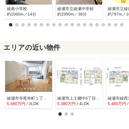
綾南小学校
綾瀬市立綾瀬中学校
綾瀬市立綾
約1060m／14分
約2990m／38分
約797m／1
エリアの近い物件
綾瀬市寺尾本町１丁目 中古戸建て【仲介手数料無料】
綾瀬市上土棚中6丁目 新築戸建て 全1棟【仲介手数料無料】
5,580
万
円
/ 3LDK
5,380
万
円
/ 4LDK
5,480
万
円