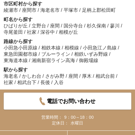
市区町村から探す
綾瀬市
/
座間市
/
海老名市
/
平塚市
/
足柄上郡松田町
町名から探す
ひばりが丘
/
立野台
/
座間
/
国分寺台
/
杉久保南
/
蓼川
/
寺尾釜田
/
社家
/
深谷中
/
相模が丘
路線から探す
小田急小田原線
/
相鉄本線
/
相模線
/
小田急江ノ島線
/
東急田園都市線
/
ブルーライン
/
相鉄いずみ野線
/
東海道本線
/
湘南新宿ライン高海
/
御殿場線
駅から探す
海老名
/
かしわ台
/
さがみ野
/
座間
/
厚木
/
相武台前
/
社家
/
相武台下
/
長後
/
入谷
電話でお問い合わせ
営業時間：
9：00～18：00
定休日：
水曜日