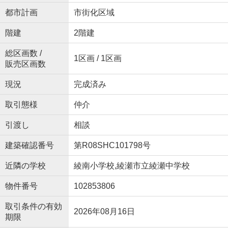
都市計画
市街化区域
階建
2階建
総区画数 /
1区画 / 1区画
販売区画数
現況
完成済み
取引態様
仲介
引渡し
相談
建築確認番号
第R08SHC101798号
近隣の学校
綾南小学校,綾瀬市立綾瀬中学校
物件番号
102853806
取引条件の有効
2026年08月16日
期限