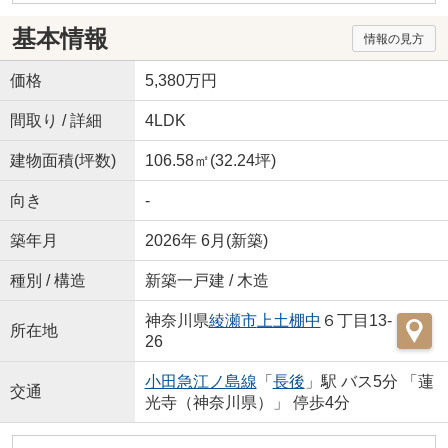
基本情報
情報の見方
価格
5,380万円
間取り / 詳細
4LDK
建物面積(坪数)
106.58㎡(32.24坪)
向き
-
築年月
2026年 6月(新築)
種別 / 構造
新築一戸建 / 木造
神奈川県
綾瀬市
上土棚中
６丁目13-
所在地
26
小田急江ノ島線
「
長後
」駅 バス5分 「蓮
交通
光寺（神奈川県）」 停歩4分