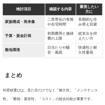
重視したい
検討項目
確認する内容
方に
二世帯化の有無
長期的な住
家族構成・将来像
や在宅時間
み替え回避
初期費用と修繕
総支出を抑
予算・資金計画
費の上限
えたい方
日当たりや騒
快適性と耐
敷地環境
音・風雨
久性重視
まとめ
外壁材選びは、見た目だけでなく「耐久性」「メンテナンス
性」「断熱・遮音性」「コスト」の総合比較が重要です。