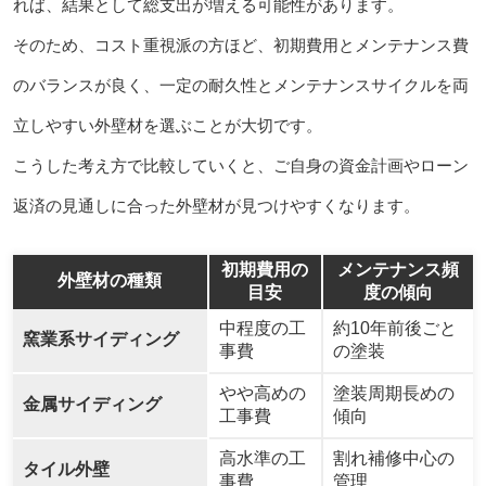
れば、結果として総支出が増える可能性があります。
そのため、コスト重視派の方ほど、初期費用とメンテナンス費
のバランスが良く、一定の耐久性とメンテナンスサイクルを両
立しやすい外壁材を選ぶことが大切です。
こうした考え方で比較していくと、ご自身の資金計画やローン
返済の見通しに合った外壁材が見つけやすくなります。
初期費用の
メンテナンス頻
外壁材の種類
目安
度の傾向
中程度の工
約10年前後ごと
窯業系サイディング
事費
の塗装
やや高めの
塗装周期長めの
金属サイディング
工事費
傾向
高水準の工
割れ補修中心の
タイル外壁
事費
管理