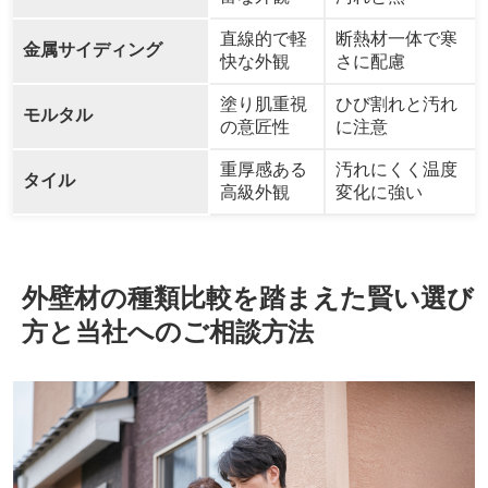
直線的で軽
断熱材一体で寒
金属サイディング
快な外観
さに配慮
塗り肌重視
ひび割れと汚れ
モルタル
の意匠性
に注意
重厚感ある
汚れにくく温度
タイル
高級外観
変化に強い
外壁材の種類比較を踏まえた賢い選び
方と当社へのご相談方法