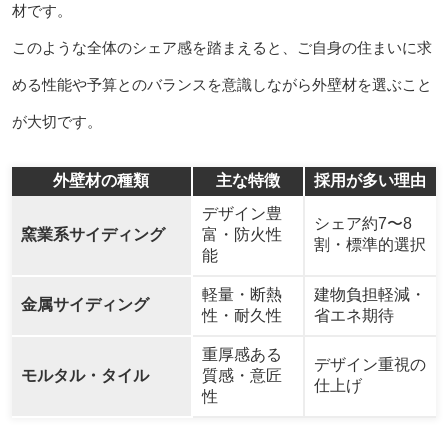
材です。
このような全体のシェア感を踏まえると、ご自身の住まいに求
める性能や予算とのバランスを意識しながら外壁材を選ぶこと
が大切です。
外壁材の種類
主な特徴
採用が多い理由
デザイン豊
シェア約7〜8
窯業系サイディング
富・防火性
割・標準的選択
能
軽量・断熱
建物負担軽減・
金属サイディング
性・耐久性
省エネ期待
重厚感ある
デザイン重視の
モルタル・タイル
質感・意匠
仕上げ
性