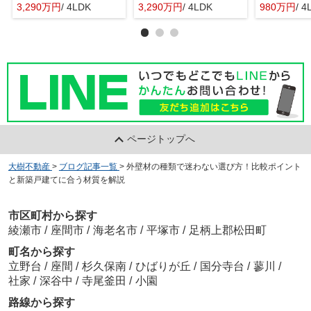
3,290万円
/ 4LDK
3,290万円
/ 4LDK
980万円
/ 4
ページトップへ
大樹不動産
>
ブログ記事一覧
>
外壁材の種類で迷わない選び方！比較ポイント
と新築戸建てに合う材質を解説
市区町村から探す
綾瀬市
/
座間市
/
海老名市
/
平塚市
/
足柄上郡松田町
町名から探す
立野台
/
座間
/
杉久保南
/
ひばりが丘
/
国分寺台
/
蓼川
/
社家
/
深谷中
/
寺尾釜田
/
小園
路線から探す