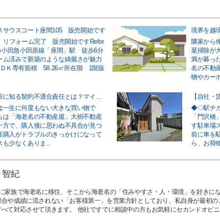
スサウスコート座間105 販売開始です
 リフォーム完了 販売開始ですRefor
隣家から
チカ小田急小田原線「座間」駅 徒歩6分
葉掃除が
ーム済みで新築のような綺麗さが魅力
満が募っ
ＤＫ専有面積 58.26㎡所在階 1階販
名の不動
物やカーポ
不動産購入前に知る契約不適合責任とは？マイホームの疑問をわかりやすく解説
【自社・
は一生に何度もない大きな買い物で
◆◇駅チ
ちは「海老名の不動産屋」大樹不動産
「門沢橋
一方で、購入後に思わぬ不具合が見つ
す駐車場
産購入がトラブルのきっかけになって
前に車を
も少なくありま...
ら、お荷物
 智紀
前に家族で海老名に移住、そこから海老名の「住みやすさ・人・環境」を好きになり
都合や成績に流されない「お客様第一」を営業方針としており、私自身が最初の
すべて対応させて頂きます。 他社ですでに相談中の方もお気軽にセカンドオピ