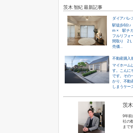
茨木 智紀 最新記事
ダイアパレ
駅徒歩6分♪
m × 駅
フルリフォ
間取り 2Ｌ
売価...
マイホーム
す。こんに
です。その
かり、不動
しまうケース
茨木
9年
社の
まで