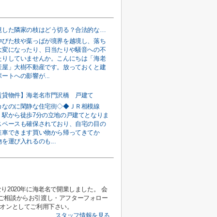
境界を越境した隣家の枝はどう切る？合法的な切り方とルールを解説
伸びた枝や葉っぱが境界を越境し、落ち
大変になったり、日当たりや騒音への不
たりしていませんか。こんにちは「海老
産屋」大樹不動産です。放っておくと建
ートへの影響が...
賃貸物件】海老名市門沢橋 戸建て
カなのに閑静な住宅街◇◆ＪＲ相模線
」駅から徒歩7分の立地の戸建てとなりま
スペースも確保されており、自宅の目の
駐車できます買い物から帰ってきてか
を運び入れるのも...
2020年に海老名で開業しました。 会
ご相談からお引渡し・アフターフォロー
ニオンとしてご利用下さい。
スタッフ情報を見る