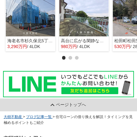
海老名市杉久保北5丁目 新築戸建て 全3棟
高台に広がる閑静な住宅 暮らしの楽しみ
3,290万円
/ 4LDK
980万円
/ 4LDK
530万円
/ 2
ページトップへ
大樹不動産
>
ブログ記事一覧
>
住宅ローンの借り換えを解説！タイミングを見
極めるポイントもご紹介