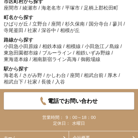
市区町村から探す
座間市
/
綾瀬市
/
海老名市
/
平塚市
/
足柄上郡松田町
町名から探す
ひばりが丘
/
立野台
/
座間
/
杉久保南
/
国分寺台
/
蓼川
/
寺尾釜田
/
社家
/
深谷中
/
相模が丘
路線から探す
小田急小田原線
/
相鉄本線
/
相模線
/
小田急江ノ島線
/
東急田園都市線
/
ブルーライン
/
相鉄いずみ野線
/
東海道本線
/
湘南新宿ライン高海
/
御殿場線
駅から探す
海老名
/
さがみ野
/
かしわ台
/
座間
/
相武台前
/
厚木
/
相武台下
/
社家
/
長後
/
入谷
電話でお問い合わせ
営業時間：
9：00～18：00
定休日：
水曜日
ホーム
会社概要