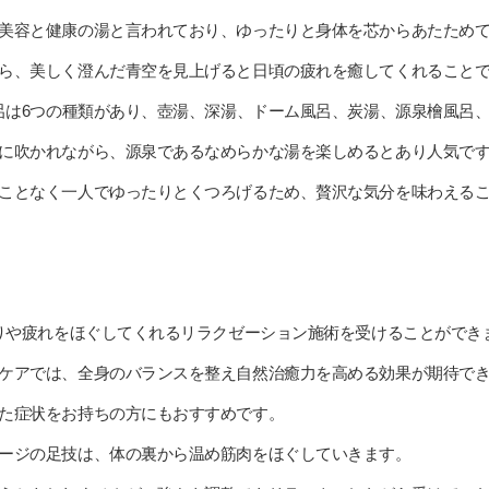
美容と健康の湯と言われており、ゆったりと身体を芯からあたため
ら、美しく澄んだ青空を見上げると日頃の疲れを癒してくれること
風呂は6つの種類があり、壺湯、深湯、ドーム風呂、炭湯、源泉檜風呂
に吹かれながら、源泉であるなめらかな湯を楽しめるとあり人気で
ことなく一人でゆったりとくつろげるため、贅沢な気分を味わえる
こりや疲れをほぐしてくれるリラクゼーション施術を受けることができ
ケアでは、全身のバランスを整え自然治癒力を高める効果が期待で
た症状をお持ちの方にもおすすめです。
ージの足技は、体の裏から温め筋肉をほぐしていきます。