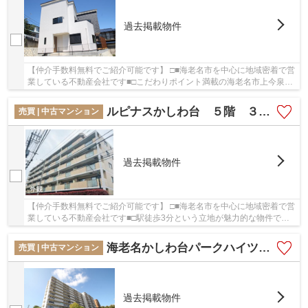
過去掲載物件
【仲介手数料無料でご紹介可能です】 □■海老名市を中心に地域密着で営
業している不動産会社です■□こだわりポイント満載の海老名市上今泉６
丁目 新築戸建て 全１棟 【仲介手数料無料...
ルピナスかしわ台 ５階 ３LDK リフォーム済み 【仲介手数料無料】
売買 | 中古マンション
過去掲載物件
【仲介手数料無料でご紹介可能です】 □■海老名市を中心に地域密着で営
業している不動産会社です■□駅徒歩3分という立地が魅力的な物件で
す。多くの方に好評な、清潔感のある室内が魅力...
海老名かしわ台パークハイツ ９階 ３LDK リフォーム済み 【仲介手数料無料】
売買 | 中古マンション
過去掲載物件