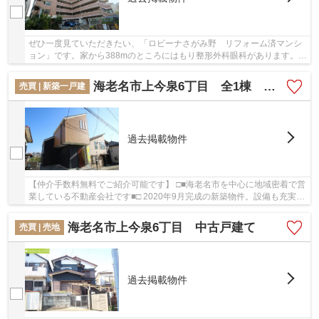
ぜひ一度見ていただきたい、「ロビーナさがみ野 リフォーム済マンシ
ョン」です。家から388mのところにはもり整形外科眼科があります。薬
や日用品を買うのに便利なスギ薬局 海老名東柏...
海老名市上今泉6丁目 全1棟 新築戸建て【仲介手数料無料】
売買 | 新築一戸建
過去掲載物件
【仲介手数料無料でご紹介可能です】 □■海老名市を中心に地域密着で営
業している不動産会社です■□ 2020年9月完成の新築物件。設備も充実し
ている新築戸建ての物件はいかがでしょうか。...
海老名市上今泉6丁目 中古戸建て
売買 | 売地
過去掲載物件