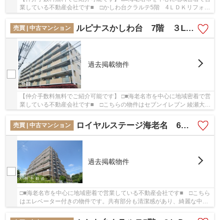
業している不動産会社です■ □かしわ台クラルテ5階 4ＬＤＫリフォー
ム済みマンション【仲介手数料無料】：相鉄本...
ルピナスかしわ台 7階 ３LDK リフォーム済み 【仲介手数料無料】
売買 | 中古マンション
過去掲載物件
【仲介手数料無料でご紹介可能です】 □■海老名市を中心に地域密着で営
業している不動産会社です■ □こちらの物件はセブンイレブン 綾瀬大上
3丁目店まで326mにあります。駅から徒歩3分...
ロイヤルステージ海老名 6階 3ＬＤＫリフォーム済み
売買 | 中古マンション
過去掲載物件
□■海老名市を中心に地域密着で営業している不動産会社です■ □こちら
はエレベーター付きの物件です。共有部分も清潔感があり、綺麗な中古
マンションです。不動産のことでお悩みなら、...