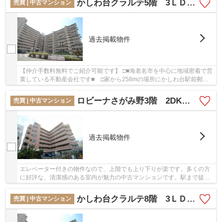
かしわ台クラルテ5階 3ＬＤＫリフォーム済みマンション【仲介手数料無料】
売買 | 中古マンション
過去掲載物件
【仲介手数料無料でご紹介可能です】 □■海老名市を中心に地域密着で営
業している不動産会社です■ □家から258mの場所にかしわ台駅前郵便
局があります。地上14階建ての物件です。綺麗に...
ロビーナさがみ野3階 2DK リフォーム済み
売買 | 中古マンション
過去掲載物件
エレベーター付きの物件なので、上階でも上り下りが楽です。多くの方
に好評な、清潔感のある室内が魅力の中古マンションです。駅まで徒歩2
分の物件です。海老名市で不動産をお探しなら...
かしわ台クラルテ8階 3ＬＤＫリフォーム済みマンション【仲介手数料無料】
売買 | 中古マンション