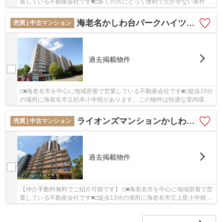
業している不動産会社です■□多くの方にとって便利で欠かせない条件で
もあるエレベーター付きの物件です。駅まで徒...
海老名かしわ台パークハイツ 10階 ３LDK リフォーム済み
売買 | 中古マンション
過去掲載物件
□■海老名市を中心に地域密着で営業している不動産会社です■□徒歩10分
の場所に海老名市立杉本小学校があります。この物件は快適な室内環境
が魅力の中古マンションとなっています。駅ま...
ライオンズマンションかしわ台 9階 2SLDK リフォーム済み【仲介手数料無料】
売買 | 中古マンション
過去掲載物件
【仲介手数料無料でご紹介可能です】 □■海老名市を中心に地域密着で営
業している不動産会社です■□徒歩13分の場所に海老名市立上星小学校が
あります。共有部分も清潔感があり、綺麗な中...