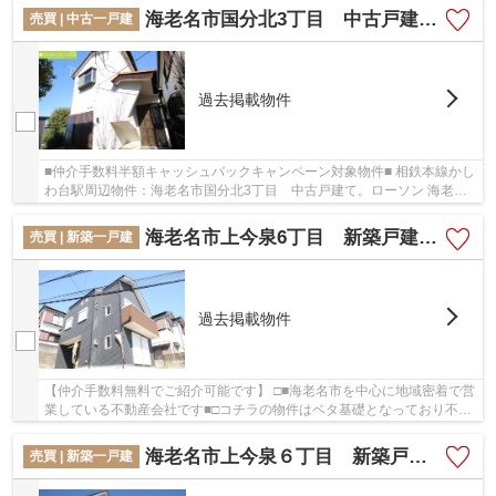
海老名市国分北3丁目 中古戸建て【仲介手数料半額キャンペーン対象物件】
売買 | 中古一戸建
過去掲載物件
■仲介手数料半額キャッシュバックキャンペーン対象物件■ 相鉄本線かし
わ台駅周辺物件：海老名市国分北3丁目 中古戸建て。ローソン 海老名
国分北四丁目店が381mにある物件です。快適な...
海老名市上今泉6丁目 新築戸建て 全1棟【仲介手数料無料】
売買 | 新築一戸建
過去掲載物件
【仲介手数料無料でご紹介可能です】 □■海老名市を中心に地域密着で営
業している不動産会社です■□コチラの物件はベタ基礎となっており不同
沈下の心配もありません。初めてのマイホーム...
海老名市上今泉６丁目 新築戸建て 全１棟 【仲介手数料無料】
売買 | 新築一戸建