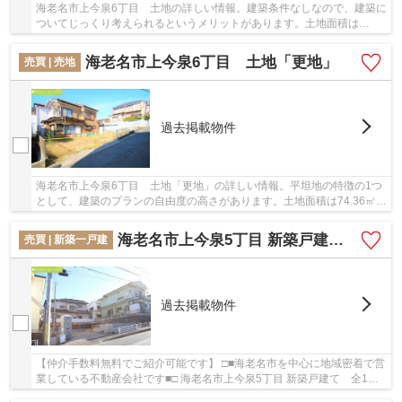
海老名市上今泉6丁目 土地の詳しい情報。建築条件なしなので、建築に
ついてじっくり考えられるというメリットがあります。土地面積は
140.47㎡(公簿)でございます。平坦地なので、傾斜...
海老名市上今泉6丁目 土地「更地」
売買 | 売地
過去掲載物件
海老名市上今泉6丁目 土地「更地」の詳しい情報。平坦地の特徴の1つ
として、建築のプランの自由度の高さがあります。土地面積は74.36㎡
(公簿)となっております。綺麗に整備された売地...
海老名市上今泉5丁目 新築戸建て 全1棟【仲介手数料無料】
売買 | 新築一戸建
過去掲載物件
【仲介手数料無料でご紹介可能です】 □■海老名市を中心に地域密着で営
業している不動産会社です■□ 海老名市上今泉5丁目 新築戸建て 全1棟
【仲介手数料無料】の詳しい情報。こちらの物...