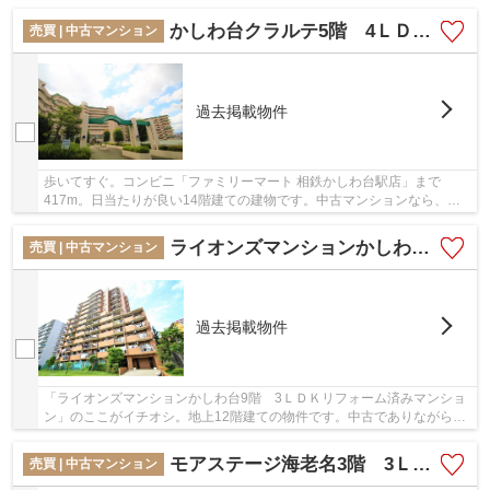
物も楽に運べます。当社がお客様の不動産購入...
かしわ台クラルテ5階 4ＬＤＫリフォーム済みマンション【仲介手数料無料】
売買 | 中古マンション
過去掲載物件
歩いてすぐ。コンビニ「ファミリーマート 相鉄かしわ台駅店」まで
417m。日当たりが良い14階建ての建物です。中古マンションなら、物
件の購入もスムーズです。電車移動の多い方には、駅...
ライオンズマンションかしわ台9階 3ＬＤＫリフォーム済みマンション【仲介手数料無料】
売買 | 中古マンション
過去掲載物件
「ライオンズマンションかしわ台9階 3ＬＤＫリフォーム済みマンショ
ン」のここがイチオシ。地上12階建ての物件です。中古でありながら、
室内もきれいな一押しのマンションとなってい...
モアステージ海老名3階 3ＬＤＫリフォーム済みマンション【仲介手数料無料】
売買 | 中古マンション