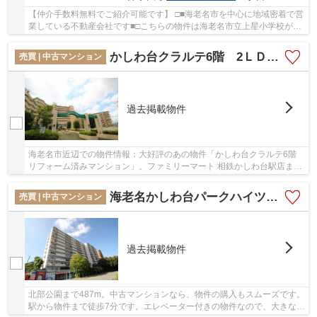
【仲介手数料無料でご紹介可能です】 □■海老名市を中心に地域密着で営
業している不動産会社です■□こちらの物件は海老名市立上星小学校が
978m以内にあります。快適な地上12階建ての物件...
かしわ台クラルテ6階 2ＬＤＫ+ＷＩＣリフォーム済みマンション【仲介手数料無料】
売買 | 中古マンション
過去掲載物件
海老名市近辺での物件情報：大好評のあの物件「かしわ台クラルテ6階
リフォーム済みマンション」。ファミリーマート 相鉄かしわ台駅店まで
344mと近場にコンビニがあるのもポイント。1...
海老名かしわ台パークハイツ10階角住戸 3ＬＤＫリフォーム済みマンション【仲介手数料無料】
売買 | 中古マンション
過去掲載物件
北部公園まで487m。中古マンションなら、物件の購入もスムーズです。
駅から物件まで徒歩7分です。エレベーター付きの物件なので、大きな荷