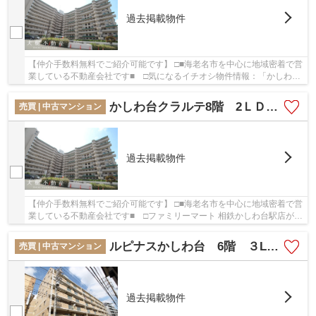
過去掲載物件
【仲介手数料無料でご紹介可能です】 □■海老名市を中心に地域密着で営
業している不動産会社です■ □気になるイチオシ物件情報：「かしわ台
クラルテ8階 3ＬＤＫリフォーム済みマンショ...
かしわ台クラルテ8階 2ＬＤＫリフォーム済みマンション【仲介手数料無料】
売買 | 中古マンション
過去掲載物件
【仲介手数料無料でご紹介可能です】 □■海老名市を中心に地域密着で営
業している不動産会社です■ □ファミリーマート 相鉄かしわ台駅店が
417mにある物件です。物件から徒歩4分の場所に...
ルピナスかしわ台 6階 ３LDK リフォーム済み 【仲介手数料無料】
売買 | 中古マンション
過去掲載物件