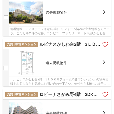
過去掲載物件
新着情報：モアステージ海老名3階 リフォーム済みの空室情報ならコチ
ラ。こだわり条件の定番。コンビニ「ファミリーマート 相鉄かしわ台駅
店」が近く(336m)にあります。コストも抑え...
ルピナスかしわ台2階 3ＬＤＫリフォーム済みマンション【仲介手数料無料】
売買 | 中古マンション
過去掲載物件
「ルピナスかしわ台2階 3ＬＤＫリフォーム済みマンション」の物件情
報をお探しならお気軽にお問い合わせ下さい。物件から326mの場所にコ
ンビニ「セブンイレブン 綾瀬大上3丁目店」あ...
ロビーナさがみ野4階 3DK リフォーム済マンション
売買 | 中古マンション
過去掲載物件