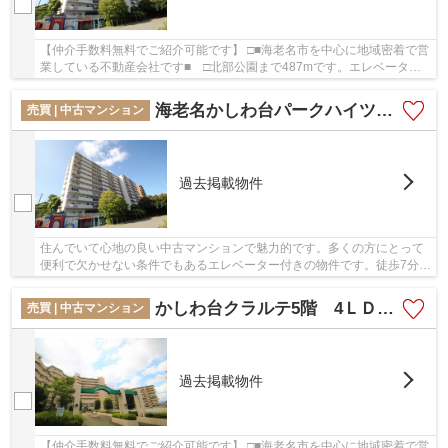
【仲介手数料無料でご紹介可能です】 □■海老名市を中心に地域密着で営
業している不動産会社です■ □北部公園まで487mです。エレベーター
付きの物件なので、重い荷物を運ぶ時に便利です...
海老名かしわ台パークハイツ 2階 ３LDK リフォーム済み
売買 | 中古マンション
過去掲載物件
住んでいて心地の良い中古マンションで魅力的です。多くの方にとって
便利で欠かせない条件でもあるエレベーター付きの物件です。徒歩7分圏
内に駅のある物件です。地上11階建てなので、...
かしわ台クラルテ5階 4ＬＤＫリフォーム済みマンション【仲介手数料無料】
売買 | 中古マンション
過去掲載物件
【仲介手数料無料でご紹介可能です】 □■海老名市を中心に地域密着で営