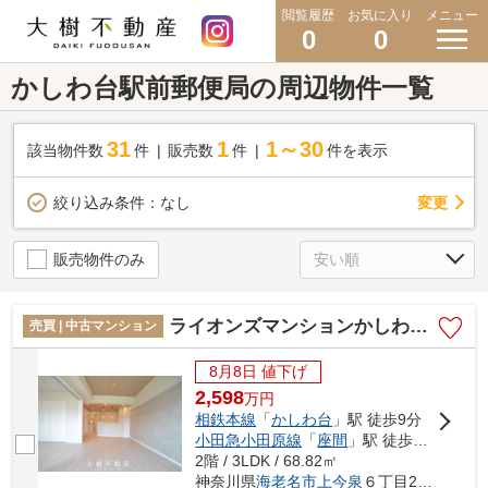
閲覧履歴
お気に入り
メニュー
0
0
かしわ台駅前郵便局の周辺物件一覧
31
1
1～30
該当物件数
件
販売数
件
件を表示
変更
絞り込み条件：
なし
販売物件のみ
ライオンズマンションかしわ台 2階 3LDK リフォーム済み【仲介手数料無料】
売買 | 中古マンション
8月8日 値下げ
2,598
万
円
相鉄本線
「
かしわ台
」駅 徒歩9分
小田急小田原線
「
座間
」駅 徒歩25分
2階 / 3LDK / 68.82㎡
神奈川県
海老名市
上今泉
６丁目26-50