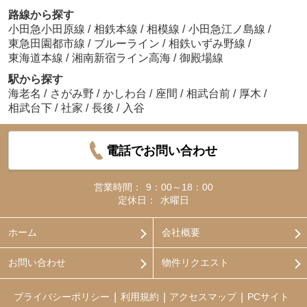
路線から探す
小田急小田原線
/
相鉄本線
/
相模線
/
小田急江ノ島線
/
東急田園都市線
/
ブルーライン
/
相鉄いずみ野線
/
東海道本線
/
湘南新宿ライン高海
/
御殿場線
駅から探す
海老名
/
さがみ野
/
かしわ台
/
座間
/
相武台前
/
厚木
/
相武台下
/
社家
/
長後
/
入谷
電話でお問い合わせ
営業時間：
9：00～18：00
定休日：
水曜日
ホーム
会社概要
お問い合わせ
物件リクエスト
プライバシーポリシー
利用規約
アクセスマップ
PCサイト