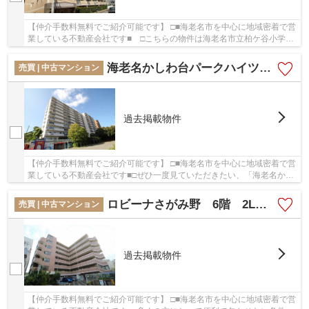
【仲介手数料無料でご紹介可能です】 □■海老名市を中心に地域密着で営
業している不動産会社です■ □こちらの物件は海老名市立柏ケ谷小学校
まで487m以内にあるのがポイントです。綺麗に...
海老名かしわ台パークハイツ 10階 ３LDK リフォーム済み 【仲介手数料無料】
売買 | 中古マンション
過去掲載物件
【仲介手数料無料でご紹介可能です】 □■海老名市を中心に地域密着で営
業している不動産会社です■□ぜひ一度見ていただきたい、「海老名かし
わ台パークハイツ 10階 ３LDK リフォーム...
ロビーナさがみ野 6階 2LDK リフォーム済み【仲介手数料無料】
売買 | 中古マンション
過去掲載物件
【仲介手数料無料でご紹介可能です】 □■海老名市を中心に地域密着で営