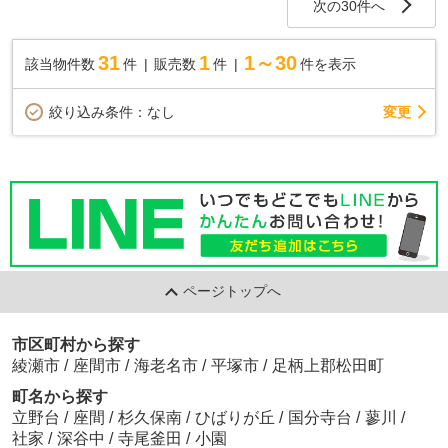
次の30件へ
31
1
1～30
該当物件数
件
販売数
件
件を表示
変更
絞り込み条件：
なし
ページトップへ
市区町村から探す
綾瀬市
/
座間市
/
海老名市
/
平塚市
/
足柄上郡松田町
町名から探す
立野台
/
座間
/
杉久保南
/
ひばりが丘
/
国分寺台
/
蓼川
/
社家
/
深谷中
/
寺尾釜田
/
小園