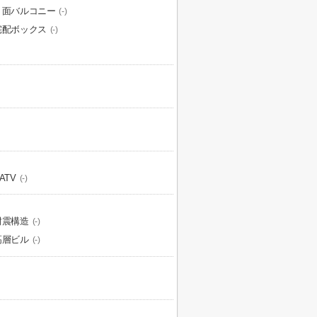
２面バルコニー
(-)
宅配ボックス
(-)
ATV
(-)
耐震構造
(-)
高層ビル
(-)