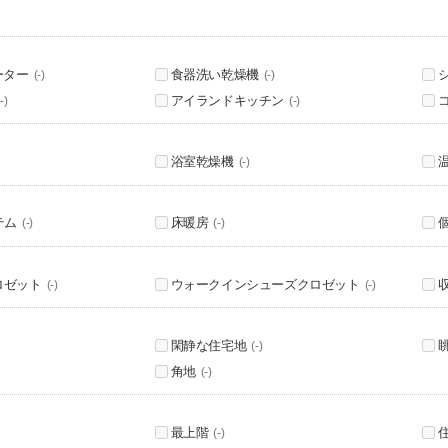
ーター
食器洗い乾燥機
(-)
(-)
アイランドキッチン
-)
(-)
浴室乾燥機
(-)
テム
床暖房
(-)
(-)
ロゼット
ウォークインシューズクロゼット
(-)
(-)
閑静な住宅地
(-)
角地
(-)
最上階
(-)