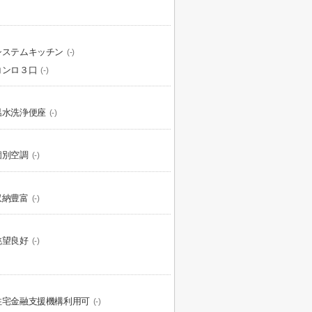
システムキッチン
(-)
コンロ３口
(-)
温水洗浄便座
(-)
個別空調
(-)
収納豊富
(-)
眺望良好
(-)
住宅金融支援機構利用可
(-)