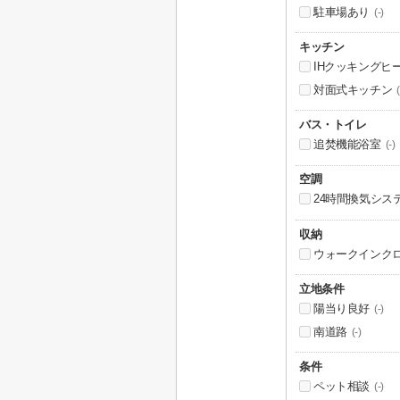
駐車場あり
(-)
キッチン
IHクッキングヒ
対面式キッチン
(
バス・トイレ
追焚機能浴室
(-)
空調
24時間換気シス
収納
ウォークインク
立地条件
陽当り良好
(-)
南道路
(-)
条件
ペット相談
(-)