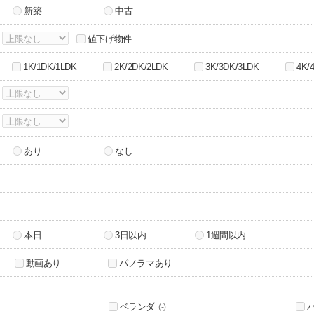
新築
中古
～
値下げ物件
1K/1DK/1LDK
2K/2DK/2LDK
3K/3DK/3LDK
4K/
～
～
あり
なし
本日
3日以内
1週間以内
動画あり
パノラマあり
ベランダ
(-)