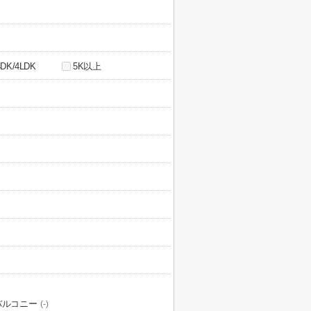
4DK/4LDK
5K以上
バルコニー
(-)