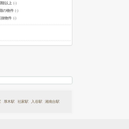
20階以上
(-)
1階の物件
(-)
居抜物件
(-)
駅
厚木駅
社家駅
入谷駅
湘南台駅