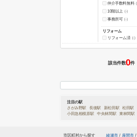
仲介手数料無料
(
10階以上
(-)
事務所可
(-)
リフォーム
リフォーム済
(-)
0
該当件数
件
注目の駅
さがみ野駅
長後駅
新松田駅
松田駅
小田急相模原駅
中央林間駅
東林間駅
市区町村から探す
綾瀬市
/
座間市
/