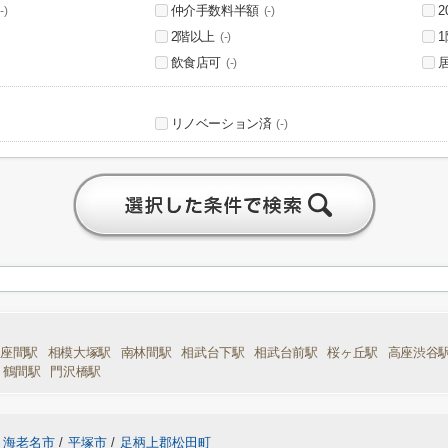
仲介手数料半額
-)
(-)
2階以上
(-)
飲食店可
(-)
リノベーション済
(-)
座間駅
相模大塚駅
南林間駅
相武台下駅
相武台前駅
桜ヶ丘駅
高座渋谷
鶴間駅
門沢橋駅
海老名市
/
平塚市
/
足柄上郡松田町