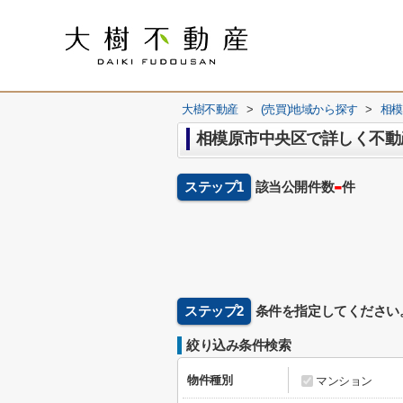
大樹不動産
>
(売買)地域から探す
>
相模
相模原市中央区で詳しく不動
-
ステップ1
該当公開件数
件
ステップ2
条件を指定してください
絞り込み条件検索
物件種別
マンション