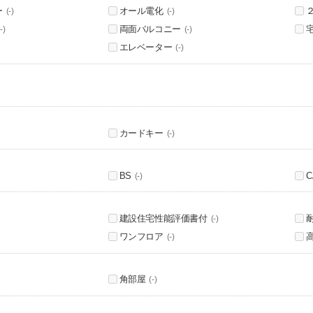
ー
オール電化
(-)
(-)
両面バルコニー
-)
(-)
エレベーター
(-)
カードキー
(-)
BS
C
(-)
建設住宅性能評価書付
(-)
ワンフロア
(-)
角部屋
(-)