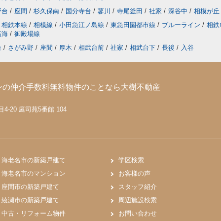
野台
/
座間
/
杉久保南
/
国分寺台
/
蓼川
/
寺尾釜田
/
社家
/
深谷中
/
相模が丘
相鉄本線
/
相模線
/
小田急江ノ島線
/
東急田園都市線
/
ブルーライン
/
相鉄
高海
/
御殿場線
台
/
さがみ野
/
座間
/
厚木
/
相武台前
/
社家
/
相武台下
/
長後
/
入谷
ンの仲介手数料無料物件のことなら大樹不動産
-20 庭司苑5番館 104
海老名市の新築戸建て
学区検索
海老名市のマンション
お客様の声
座間市の新築戸建て
スタッフ紹介
綾瀬市の新築戸建て
周辺施設検索
中古・リフォーム物件
お問い合わせ