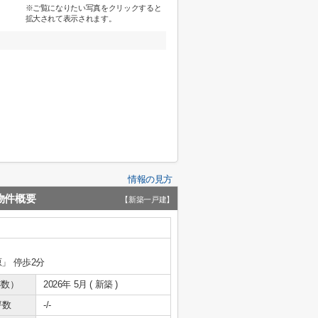
※ご覧になりたい写真をクリックすると
拡大されて表示されます。
情報の見方
物件概要
【新築一戸建】
原」 停歩2分
年数）
2026年 5月 ( 新築 )
坪数
-/-