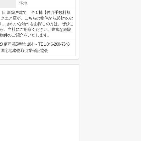
宅地
丁目 新築戸建て 全１棟【仲介手数料無
スクエア店が、こちらの物件から181mのと
です。きれいな物件をお探しの方は、ぜひこ
ら、当社にご用命ください。豊富な経験
物件のご紹介をいたします。
 庭司苑5番館 104
TEL:046-200-7348
全国宅地建物取引業保証協会