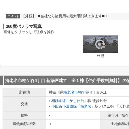
【外観】□■当社なら諸費用を最大限削減できます■□
コメント
360度パノラマ写真
画像をクリックして視点を操作
外観
海老名市柏ケ谷4丁目 新築戸建て 全１棟【仲介手数料無料】
の
所在地
神奈川県
海老名市
柏ケ谷
４丁目8-11
相鉄本線
「
かしわ台
」駅 徒歩10分
交通
小田急小田原線
「
海老名
」駅 バス10分 「天野
価格
-
築年月（築
建物面積/坪数
-/-
土地面積/