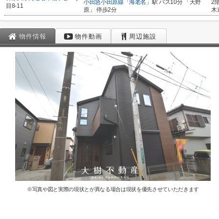
小田急小田原線
「
海老名
」駅 バス10分 「天野
2
目8-11
原」 停歩2分
木
物件情報
物件動画
周辺施設
※写真や図と実際の現状とが異なる場合は現状を優先させていただきます