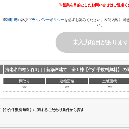
※営業を目的としたお問い合せはご遠慮く
※
利用規約
及び
プライバシーポリシー
を必ずお読みください。左記内容に同
い。
未入力項目があります
海老名市柏ケ谷4丁目 新築戸建て 全１棟【仲介手数料無料】
の
間取り
建物面積
土地面積
***
***
***
棟【仲介手数料無料】に関するこだわり条件から探す