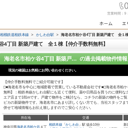
営業時間：
9
相模鉄道相鉄本線
>
かしわ台駅
>
海老名市柏ケ谷4丁目 新築戸建て 全１
谷4丁目 新築戸建て 全１棟【仲介手数料無料】
海老名市柏ケ谷4丁目 新築戸建て 全１棟【仲介手数料無料】
の過去掲載物件情報
現況の確認はお気軽にお問い合わせください。
【仲介手数料無料でご紹介可能です】
□■海老名市を中心に地域密着で営業している不動産会社です■□海老名市柏ケ
無料】：相鉄本線かしわ台駅にも近くて便利。薬や日用品を買うのに便利なクリ
エア店まで181mです。戸建て物件をご検討なら、コチラの新築の物件をご
ピカの新築物件です。海老名市にあまり詳しくない方でも、当社スタッフま
併せて地域情報もお伝え致しますのでご安心ください。
所在地
交通
相鉄本線
「
かしわ台
」駅 徒歩10分
新
神奈川県
海老名市
柏ケ谷
４丁