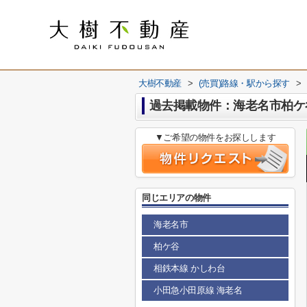
大樹不動産
>
(売買)路線・駅から探す
>
過去掲載物件：海老名市柏ケ
▼ご希望の物件をお探しします
同じエリアの物件
海老名市
柏ケ谷
相鉄本線 かしわ台
小田急小田原線 海老名