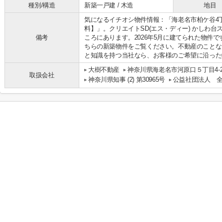
種別/構造
新築一戸建 / 木造
地目
気になるイチオシ物件情報：「海老名市柏ケ谷4
料】」。クリエイトSD(エス・ディー) かしわ台
備考
ころにあります。2026年5月に建てられた物件
ちらの新築物件をご覧ください。不動産のことな
と知識を持つ当社なら、お客様のご希望に沿った
大樹不動産
神奈川県海老名市河原口５丁目4-20
取扱会社
神奈川県知事 (2) 第30965号
公益社団法人 