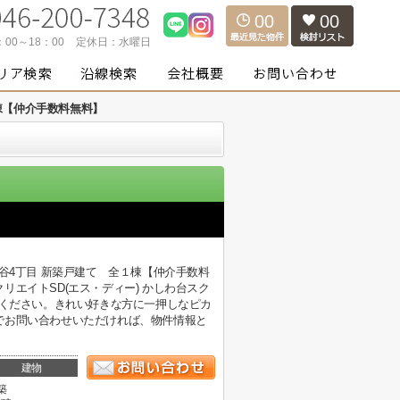
00
00
：00～18：00
定休日：
水曜日
棟【仲介手数料無料】
谷4丁目 新築戸建て 全１棟【仲介手数料
エイトSD(エス・ディー) かしわ台スク
覧ください。きれい好きな方に一押しなピカ
でお問い合わせいただければ、物件情報と
建物
築