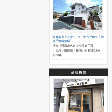
海老名市上今泉5丁目 中古戸建て【仲
介手数料無料】
神奈川県海老名市上今泉５丁目
小田急小田原線「座間」駅 徒歩18分
築39年