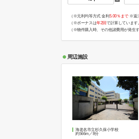
（※元利均等方式 金利
5.00％まで
※返
（※ボーナスは
年2回
で計算しています
（※物件購入時、その他諸費用が発生
周辺施設
海老名市立杉久保小学校
約566m／8分