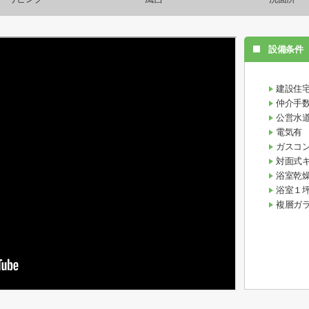
設備条件
建設住
仲介手
公営水
電気有
ガスコ
対面式
浴室乾
浴室１
複層ガ