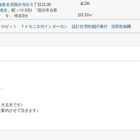
4LDK
海老名市
国分寺台
５丁目11-30
老名
」駅 バス10分 「国分寺台第
115.10㎡
９」 停歩3分
クロゼット
ＴＶモニタ付インターホン
設計住宅性能評価付
浴室乾燥機
ム」
 大丈夫です♪
案内させて頂きます♪