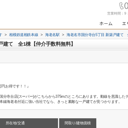
営業時間：
9
す
>
相模鉄道相鉄本線
>
海老名駅
>
海老名市国分寺台5丁目 新築戸建て 
築戸建て 全1棟【仲介手数料無料】
万円お得です！！』
国分寺台店(スーパー)がこちらから375mのところにあります。動線を意識し
本線海老名付近に強い当社でなら、きっと素敵な一戸建てが見つかります。
所在地/交通
間取り/建物面積