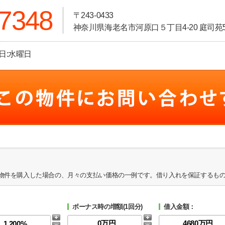
-7348
〒243-0433
神奈川県海老名市河原口５丁目4-20 庭司苑5
休日:水曜日
物件を購入した場合の、月々の支払い価格の一例です。借り入れを保証するも
ボーナス時の増額(1回分)
借入金額：