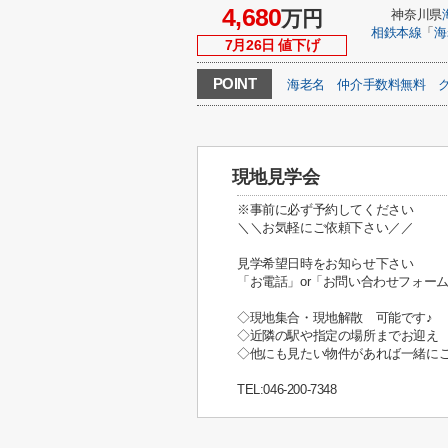
4,680
万円
神奈川県
相鉄本線
「
海
7月26日 値下げ
POINT
海老名
仲介手数料無料
現地見学会
※事前に必ず予約してください
＼＼お気軽にご依頼下さい／／
見学希望日時をお知らせ下さい
「お電話」or「お問い合わせフォー
◇現地集合・現地解散 可能です♪
◇近隣の駅や指定の場所までお迎え
◇他にも見たい物件があれば一緒にご
TEL:046-200-7348