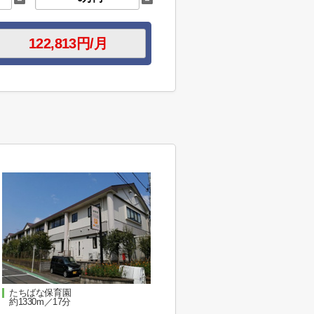
たちばな保育園
約1330m／17分