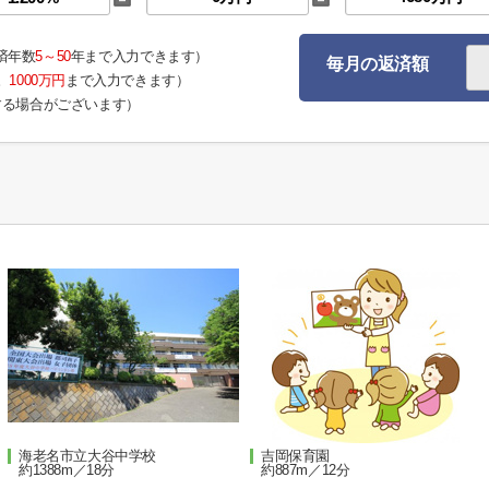
済年数
5～50
年まで入力できます）
毎月の返済額
。
1000万円
まで入力できます）
する場合がございます）
海老名市立大谷中学校
吉岡保育園
約1388m／18分
約887m／12分