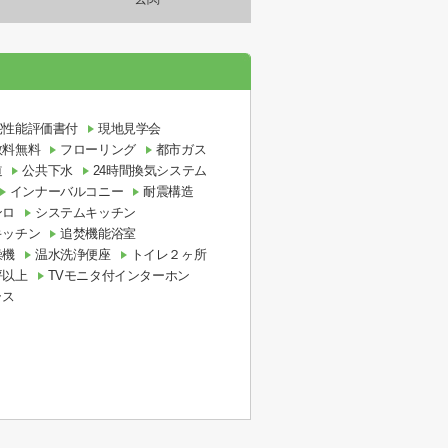
宅性能評価書付
現地見学会
数料無料
フローリング
都市ガス
道
公共下水
24時間換気システム
インナーバルコニー
耐震構造
ンロ
システムキッチン
キッチン
追焚機能浴室
燥機
温水洗浄便座
トイレ２ヶ所
坪以上
TVモニタ付インターホン
ラス