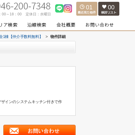
01
00
：00～18：00
定休日：
水曜日
全1棟【仲介手数料無料】
>
物件詳細
たデザインのシステムキッチン付きで作