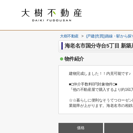
大樹不動産
>
(戸建(売買))路線・駅から探
海老名市国分寺台5丁目 新
物件紹介
建物完成しました！！内見可能です♪
■□仲介手数料0円対象物件□■
『他の不動産屋で購入するより約161
☆☆暮らしに便利なそうてつローゼン
業能率が上がります。海老名市の相鉄
価格