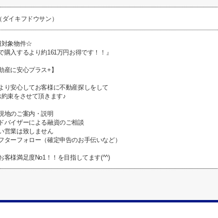
（ダイキフドウサン）
円対象物件☆
で購入するより約161万円お得です！！』
動産に安心プラス+】
より安心してお客様に不動産探しをして
お約束をさせて頂きます♪
現地のご案内・説明
ドバイザーによる融資のご相談
い営業は致しません
フターフォロー（確定申告のお手伝いなど）
客様満足度No1！！を目指してます(^^)