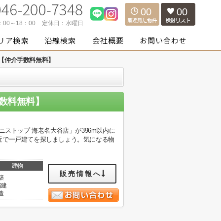
00
00
：00～18：00
定休日：
水曜日
棟【仲介手数料無料】
手数料無料】
ストップ 海老名大谷店」が396m以内に
近で一戸建てを探しましょう。気になる物
建物
販売情報へ
築
階建
造