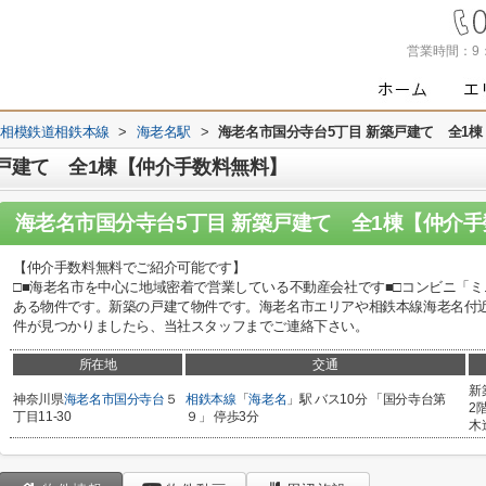
営業時間：
9
相模鉄道相鉄本線
>
海老名駅
>
海老名市国分寺台5丁目 新築戸建て 全1
築戸建て 全1棟【仲介手数料無料】
海老名市国分寺台5丁目 新築戸建て 全1棟【仲介
【仲介手数料無料でご紹介可能です】
□■海老名市を中心に地域密着で営業している不動産会社です■□コンビニ「ミニ
ある物件です。新築の戸建て物件です。海老名市エリアや相鉄本線海老名付
件が見つかりましたら、当社スタッフまでご連絡下さい。
所在地
交通
新
神奈川県
海老名市
国分寺台
５
相鉄本線
「
海老名
」駅 バス10分 「国分寺台第
2
丁目11-30
９」 停歩3分
木