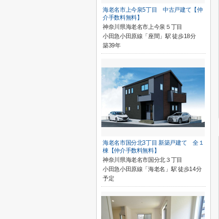
海老名市上今泉5丁目 中古戸建て【仲
介手数料無料】
神奈川県海老名市上今泉５丁目
小田急小田原線「座間」駅 徒歩18分
築39年
海老名市国分北3丁目 新築戸建て 全１
棟【仲介手数料無料】
神奈川県海老名市国分北３丁目
小田急小田原線「海老名」駅 徒歩14分
予定