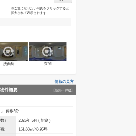
※ご覧になりたい写真をクリックすると
拡大されて表示されます。
洗面所
玄関
情報の見方
物件概要
【新築一戸建】
」 停歩3分
年数）
2026年 5月 ( 新築 )
坪数
161.83㎡/48.95坪