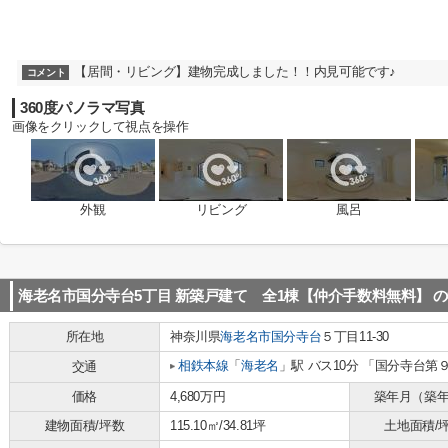
【居間・リビング】建物完成しました！！内見可能です♪
コメント
360度パノラマ写真
画像をクリックして視点を操作
外観
リビング
風呂
海老名市国分寺台5丁目 新築戸建て 全1棟【仲介手数料無料】
の
所在地
神奈川県
海老名市
国分寺台
５丁目11-30
相鉄本線
「
海老名
」駅 バス10分 「国分寺台第９
交通
価格
4,680万円
築年月（築
建物面積/坪数
115.10㎡/34.81坪
土地面積/