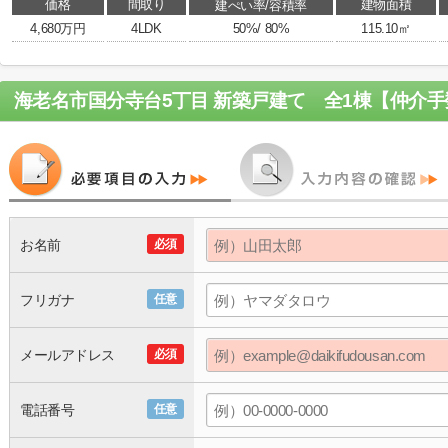
価格
間取り
建物面積
建ぺい率/容積率
4,680万円
4LDK
50%/ 80%
115.10㎡
お名前
必須
フリガナ
任意
メールアドレス
必須
電話番号
任意