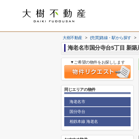
大樹不動産
>
(売買)路線・駅から探す
>
海老名市国分寺台5丁目 新
▼ご希望の物件をお探しします
同じエリアの物件
海老名市
国分寺台
相鉄本線 海老名