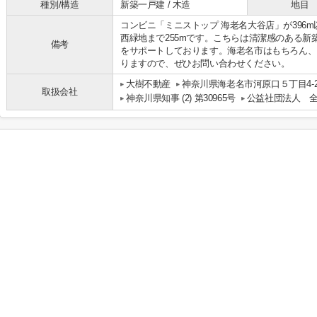
種別/構造
新築一戸建 / 木造
地目
コンビニ「ミニストップ 海老名大谷店」が396
西緑地まで255mです。こちらは清潔感のある
備考
をサポートしております。海老名市はもちろん、
りますので、ぜひお問い合わせください。
大樹不動産
神奈川県海老名市河原口５丁目4-20
取扱会社
神奈川県知事 (2) 第30965号
公益社団法人 