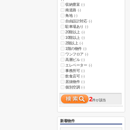
収納豊富
(-)
南道路
(-)
角地
(-)
自由設計対応
(-)
駐車場あり
(-)
20階以上
(-)
10階以上
(-)
2階以上
(-)
1階の物件
(-)
ワンフロア
(-)
高層ビル
(-)
エレベーター
(-)
事務所可
(-)
飲食店可
(-)
居抜物件
(-)
個別空調
(-)
2
件が該当
新着物件