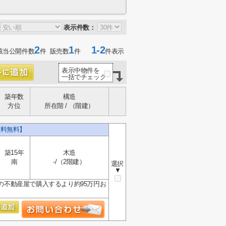
表示件数：
2
1
1-2
該当公開件数
件 販売数
件
件表示
表示中物件を
一括でチェック
築年数
構造
方位
所在階 / （階建）
数料無料】
築15年
木造
南
-/（2階建）
選択
▼
の不動産屋で購入するより約95万円お