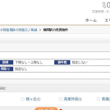
営業時間：
9
小田急電鉄小田急江ノ島線
>
鶴間駅の売買物件
面積
下限なし～上限なし
築年数
指定しない
間取り
指定なし
込む
桜ヶ丘
高座渋谷
長後
(1)
(1)
(