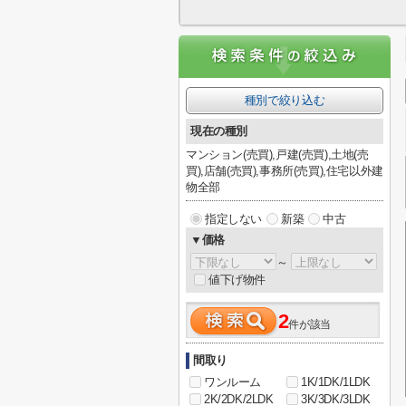
種別で絞り込む
現在の種別
マンション(売買),戸建(売買),土地(売
買),店舗(売買),事務所(売買),住宅以外建
物全部
指定しない
新築
中古
▼価格
～
値下げ物件
2
件が該当
間取り
ワンルーム
1K/1DK/1LDK
2K/2DK/2LDK
3K/3DK/3LDK