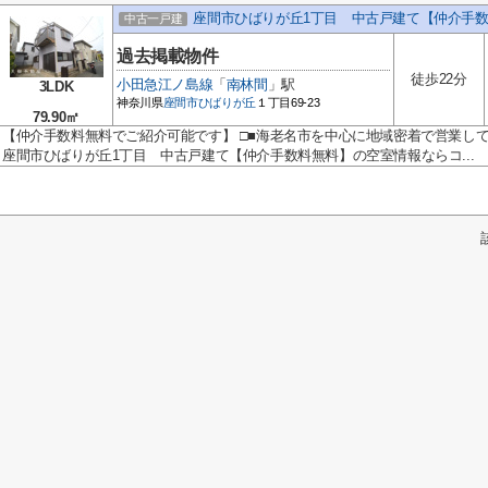
座間市ひばりが丘1丁目 中古戸建て【仲介手
中古一戸建
過去掲載物件
徒歩22分
小田急江ノ島線
「
南林間
」駅
3LDK
神奈川県
座間市
ひばりが丘
１丁目69-23
79.90㎡
【仲介手数料無料でご紹介可能です】 □■海老名市を中心に地域密着で営業し
座間市ひばりが丘1丁目 中古戸建て【仲介手数料無料】の空室情報ならコ...