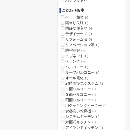
パノラマあり
こだわり条件
ペット相談
(-)
陽当り良好
(-)
閑静な住宅地
(-)
デザイナーズ
(-)
リフォーム済
(-)
リノベーション済
(-)
眺望良好
(-)
メゾネット
(-)
ベランダ
(-)
バルコニー
(-)
ルーフバルコニー
(-)
オール電化
(-)
24時間換気システム
(-)
２面バルコニー
(-)
３面バルコニー
(-)
両面バルコニー
(-)
IHクッキングヒーター
(-)
食器洗い乾燥機
(-)
システムキッチン
(-)
対面式キッチン
(-)
アイランドキッチン
(-)