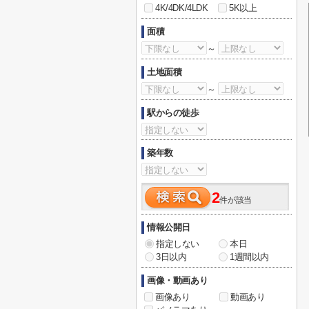
4K/4DK/4LDK
5K以上
面積
～
土地面積
～
駅からの徒歩
築年数
2
件が該当
情報公開日
指定しない
本日
3日以内
1週間以内
画像・動画あり
画像あり
動画あり