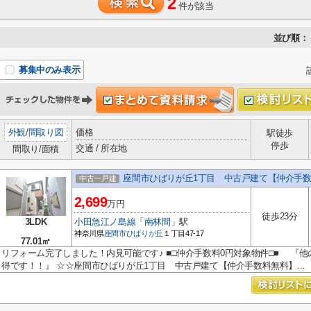
2
件が該当
並び順：
募集中のみ表示
外観
/
間取り図
価格
駅徒歩
停歩
交通 / 所在地
間取り/面積
座間市ひばりが丘1丁目 中古戸建て【仲介手
中古一戸建
2,699
万円
徒歩23分
3LDK
小田急江ノ島線
「
南林間
」駅
神奈川県
座間市
ひばりが丘
１丁目47-17
77.01㎡
リフォーム完了しました！内見可能です♪ ■□仲介手数料0円対象物件□■ 『他
得です！！』 ☆☆座間市ひばりが丘1丁目 中古戸建て【仲介手数料無料】...