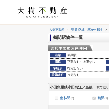
大樹不動産
>
(売買)路線・駅から探す
>
鶴間駅物件一覧
沿線
鶴間駅
価格
下限なし～上限なし
駅徒歩
指定しない
設備条件
指定なし
小田急電鉄小田急江ノ島線
駅で絞り
南林間
鶴間
(2)
(1)