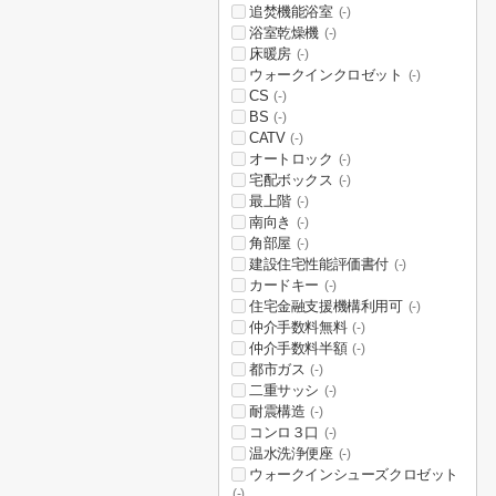
追焚機能浴室
(-)
浴室乾燥機
(-)
床暖房
(-)
ウォークインクロゼット
(-)
CS
(-)
BS
(-)
CATV
(-)
オートロック
(-)
宅配ボックス
(-)
最上階
(-)
南向き
(-)
角部屋
(-)
建設住宅性能評価書付
(-)
カードキー
(-)
住宅金融支援機構利用可
(-)
仲介手数料無料
(-)
仲介手数料半額
(-)
都市ガス
(-)
二重サッシ
(-)
耐震構造
(-)
コンロ３口
(-)
温水洗浄便座
(-)
ウォークインシューズクロゼット
(-)