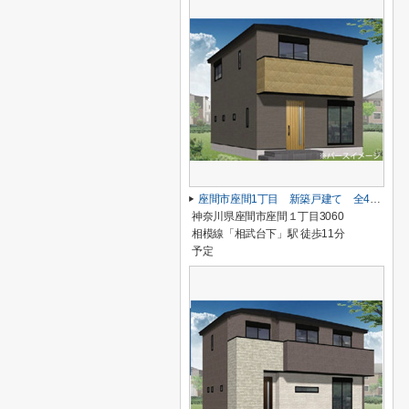
座間市座間1丁目 新築戸建て 全4棟 【仲介手数料無料】
神奈川県座間市座間１丁目3060
相模線「相武台下」駅 徒歩11分
予定