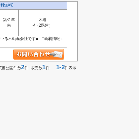
数料無料】
築31年
木造
南
-/（2階建）
ている不動産会社です■ □新着情報：
2
1
1-2
該当公開件数
件 販売数
件
件表示