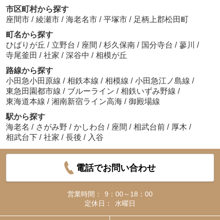
市区町村から探す
座間市
/
綾瀬市
/
海老名市
/
平塚市
/
足柄上郡松田町
町名から探す
ひばりが丘
/
立野台
/
座間
/
杉久保南
/
国分寺台
/
蓼川
/
寺尾釜田
/
社家
/
深谷中
/
相模が丘
路線から探す
小田急小田原線
/
相鉄本線
/
相模線
/
小田急江ノ島線
/
東急田園都市線
/
ブルーライン
/
相鉄いずみ野線
/
東海道本線
/
湘南新宿ライン高海
/
御殿場線
駅から探す
海老名
/
さがみ野
/
かしわ台
/
座間
/
相武台前
/
厚木
/
相武台下
/
社家
/
長後
/
入谷
電話でお問い合わせ
営業時間：
9：00～18：00
定休日：
水曜日