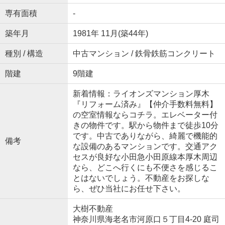
専有面積
-
築年月
1981年 11月(築44年)
種別 / 構造
中古マンション / 鉄骨鉄筋コンクリート
階建
9階建
新着情報：ライオンズマンション厚木
『リフォーム済み』【仲介手数料無料】
の空室情報ならコチラ。エレベーター付
きの物件です。駅から物件まで徒歩10分
です。中古でありながら、綺麗で機能的
備考
な設備のあるマンションです。交通アク
セスが良好な小田急小田原線本厚木周辺
なら、どこへ行くにも不便さを感じるこ
とはないでしょう。不動産をお探しな
ら、ぜひ当社にお任せ下さい。
大樹不動産
神奈川県海老名市河原口５丁目4-20 庭司