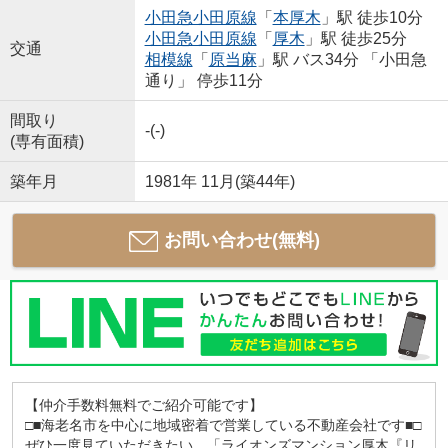
小田急小田原線
「
本厚木
」駅 徒歩10分
小田急小田原線
「
厚木
」駅 徒歩25分
交通
相模線
「
原当麻
」駅 バス34分 「小田急
通り」 停歩11分
間取り
-(-)
(専有面積)
築年月
1981年 11月(築44年)
お問い合わせ(無料)
【仲介手数料無料でご紹介可能です】
□■海老名市を中心に地域密着で営業している不動産会社です■□
ぜひ一度見ていただきたい、「ライオンズマンション厚木『リ