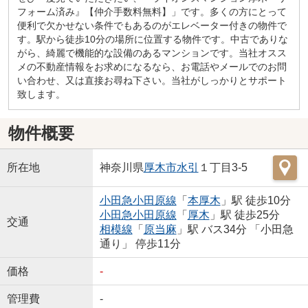
フォーム済み』【仲介手数料無料】」です。多くの方にとって
便利で欠かせない条件でもあるのがエレベーター付きの物件で
す。駅から徒歩10分の場所に位置する物件です。中古でありな
がら、綺麗で機能的な設備のあるマンションです。当社オスス
メの不動産情報をお求めになるなら、お電話やメールでのお問
い合わせ、又は直接お尋ね下さい。当社がしっかりとサポート
致します。
物件概要
所在地
神奈川県
厚木市
水引
１丁目3-5
小田急小田原線
「
本厚木
」駅 徒歩10分
小田急小田原線
「
厚木
」駅 徒歩25分
交通
相模線
「
原当麻
」駅 バス34分 「小田急
通り」 停歩11分
価格
-
管理費
-