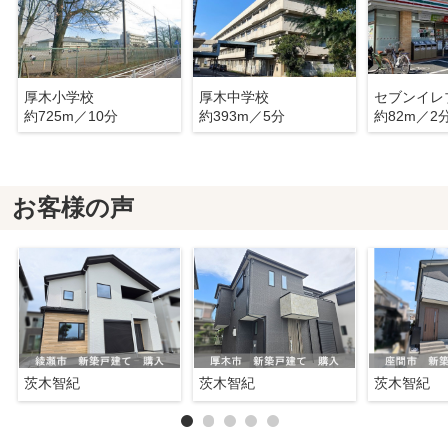
厚木小学校
厚木中学校
約725m／10分
約393m／5分
約82m／2
お客様の声
茨木智紀
茨木智紀
茨木智紀