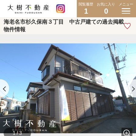
閲覧履歴
お気に入り
メニュー
1
0
海老名市杉久保南３丁目 中古戸建ての過去掲載
物件情報
1 / 3