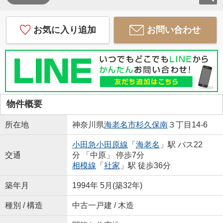
お気に入り追加
お問い合わせ
物件概要
所在地
神奈川県
海老名市
杉久保南
３丁目14-6
小田急小田原線
「
海老名
」駅 バス22
交通
分 「中原」 停歩7分
相模線
「
社家
」駅 徒歩36分
築年月
1994年 5月(築32年)
種別 / 構造
中古一戸建 / 木造