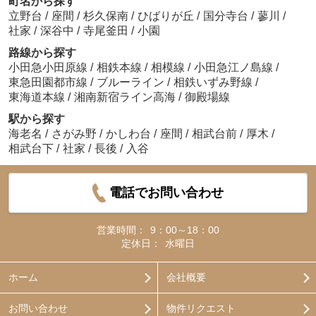
町名から探す
立野台
/
座間
/
杉久保南
/
ひばりが丘
/
国分寺台
/
蓼川
/
社家
/
深谷中
/
寺尾釜田
/
小園
路線から探す
小田急小田原線
/
相鉄本線
/
相模線
/
小田急江ノ島線
/
東急田園都市線
/
ブルーライン
/
相鉄いずみ野線
/
東海道本線
/
湘南新宿ライン高海
/
御殿場線
駅から探す
海老名
/
さがみ野
/
かしわ台
/
座間
/
相武台前
/
厚木
/
相武台下
/
社家
/
長後
/
入谷
電話でお問い合わせ
営業時間：
9：00～18：00
定休日：
水曜日
ホーム
会社概要
お問い合わせ
物件リクエスト