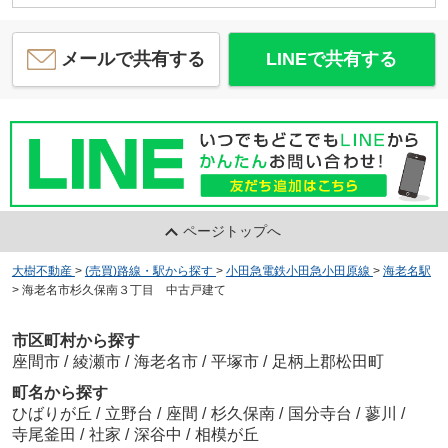
メールで共有する
LINEで共有する
ページトップへ
大樹不動産
>
(売買)路線・駅から探す
>
小田急電鉄小田急小田原線
>
海老名駅
>
海老名市杉久保南３丁目 中古戸建て
市区町村から探す
座間市
/
綾瀬市
/
海老名市
/
平塚市
/
足柄上郡松田町
町名から探す
ひばりが丘
/
立野台
/
座間
/
杉久保南
/
国分寺台
/
蓼川
/
寺尾釜田
/
社家
/
深谷中
/
相模が丘