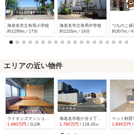
海老名市立有馬小学校
海老名市立有馬中学校
つちのこ保
約1299m／17分
約1225m／16分
約307m／
エリアの近い物件
ライオンズマンション門沢橋 3階角住戸
海老名市柏ケ谷５丁目 売地 全7区画
1,480
万
円
/ 2LDK
1,780
万
円
/ 118.25㎡
1,899
万
円