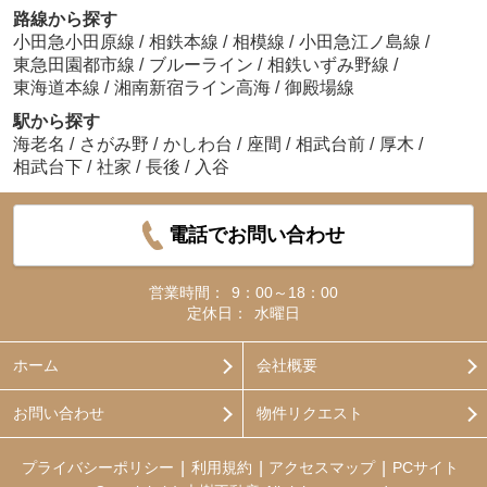
路線から探す
小田急小田原線
/
相鉄本線
/
相模線
/
小田急江ノ島線
/
東急田園都市線
/
ブルーライン
/
相鉄いずみ野線
/
東海道本線
/
湘南新宿ライン高海
/
御殿場線
駅から探す
海老名
/
さがみ野
/
かしわ台
/
座間
/
相武台前
/
厚木
/
相武台下
/
社家
/
長後
/
入谷
電話でお問い合わせ
営業時間：
9：00～18：00
定休日：
水曜日
ホーム
会社概要
お問い合わせ
物件リクエスト
プライバシーポリシー
利用規約
アクセスマップ
PCサイト