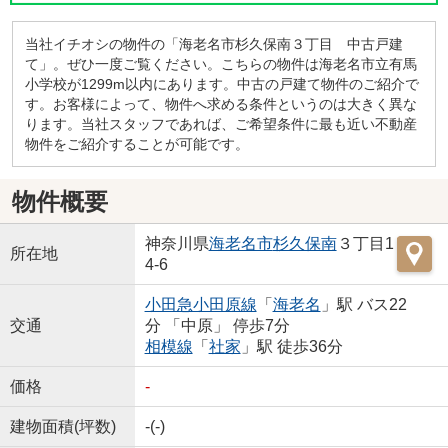
当社イチオシの物件の「海老名市杉久保南３丁目 中古戸建
て」。ぜひ一度ご覧ください。こちらの物件は海老名市立有馬
小学校が1299m以内にあります。中古の戸建て物件のご紹介で
す。お客様によって、物件へ求める条件というのは大きく異な
ります。当社スタッフであれば、ご希望条件に最も近い不動産
物件をご紹介することが可能です。
物件概要
神奈川県
海老名市
杉久保南
３丁目1
所在地
4-6
小田急小田原線
「
海老名
」駅 バス22
交通
分 「中原」 停歩7分
相模線
「
社家
」駅 徒歩36分
価格
-
建物面積(坪数)
-(-)