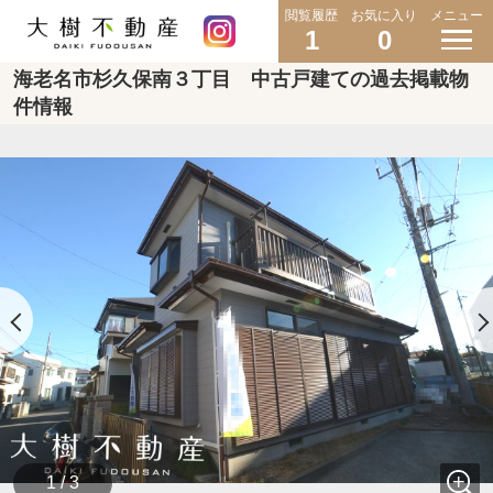
閲覧履歴
お気に入り
メニュー
1
0
海老名市杉久保南３丁目 中古戸建ての過去掲載物
件情報
1 / 3