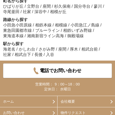
町名から探す
ひばりが丘
/
立野台
/
座間
/
杉久保南
/
国分寺台
/
蓼川
/
寺尾釜田
/
社家
/
深谷中
/
相模が丘
路線から探す
小田急小田原線
/
相鉄本線
/
相模線
/
小田急江ノ島線
/
東急田園都市線
/
ブルーライン
/
相鉄いずみ野線
/
東海道本線
/
湘南新宿ライン高海
/
御殿場線
駅から探す
海老名
/
かしわ台
/
さがみ野
/
座間
/
厚木
/
相武台前
/
社家
/
相武台下
/
長後
/
入谷
電話でお問い合わせ
営業時間：
9：00～18：00
定休日：
水曜日
ホーム
会社概要
お問い合わせ
物件リクエスト