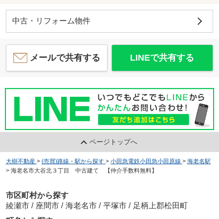
中古・リフォーム物件
メールで共有する
LINEで共有する
ページトップへ
大樹不動産
>
(売買)路線・駅から探す
>
小田急電鉄小田急小田原線
>
海老名駅
>
海老名市大谷北３丁目 中古建て 【仲介手数料無料】
市区町村から探す
綾瀬市
/
座間市
/
海老名市
/
平塚市
/
足柄上郡松田町