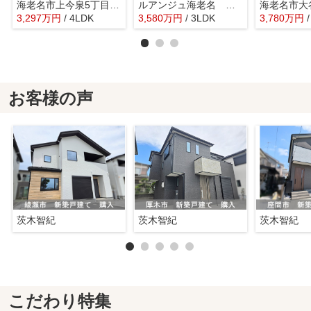
海老名市上今泉5丁目 中古戸建て【仲介手数料無料】
ルアンジュ海老名 １階 3LDK リフォーム済み 【仲介手数料無料】
3,297
万
円
/ 4LDK
3,580
万
円
/ 3LDK
3,780
万
円
お客様の声
茨木智紀
茨木智紀
茨木智紀
こだわり特集