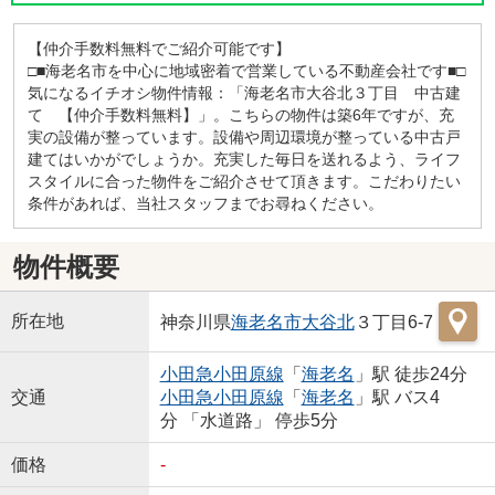
【仲介手数料無料でご紹介可能です】
□■海老名市を中心に地域密着で営業している不動産会社です■□
気になるイチオシ物件情報：「海老名市大谷北３丁目 中古建
て 【仲介手数料無料】」。こちらの物件は築6年ですが、充
実の設備が整っています。設備や周辺環境が整っている中古戸
建てはいかがでしょうか。充実した毎日を送れるよう、ライフ
スタイルに合った物件をご紹介させて頂きます。こだわりたい
条件があれば、当社スタッフまでお尋ねください。
物件概要
所在地
神奈川県
海老名市
大谷北
３丁目6-7
小田急小田原線
「
海老名
」駅 徒歩24分
交通
小田急小田原線
「
海老名
」駅 バス4
分 「水道路」 停歩5分
価格
-