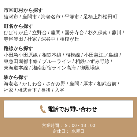
市区町村から探す
綾瀬市
/
座間市
/
海老名市
/
平塚市
/
足柄上郡松田町
町名から探す
ひばりが丘
/
立野台
/
座間
/
国分寺台
/
杉久保南
/
蓼川
/
寺尾釜田
/
社家
/
深谷中
/
相模が丘
路線から探す
小田急小田原線
/
相鉄本線
/
相模線
/
小田急江ノ島線
/
東急田園都市線
/
ブルーライン
/
相鉄いずみ野線
/
東海道本線
/
湘南新宿ライン高海
/
御殿場線
駅から探す
海老名
/
かしわ台
/
さがみ野
/
座間
/
厚木
/
相武台前
/
社家
/
相武台下
/
長後
/
入谷
電話でお問い合わせ
営業時間：
9：00～18：00
定休日：
水曜日