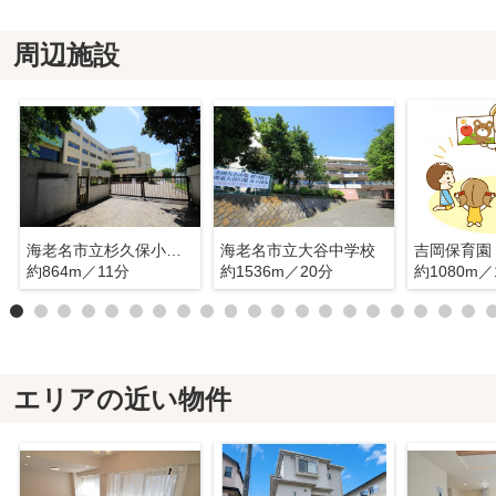
周辺施設
海老名市立杉久保小学校
海老名市立大谷中学校
吉岡保育園
約864m／11分
約1536m／20分
約1080m／
エリアの近い物件