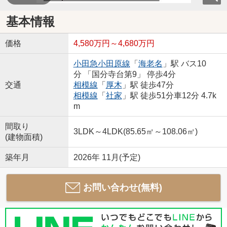
基本情報
価格
4,580万円～4,680万円
小田急小田原線
「
海老名
」駅 バス10
分 「国分寺台第9」 停歩4分
交通
相模線
「
厚木
」駅 徒歩47分
相模線
「
社家
」駅 徒歩51分車12分 4.7k
m
間取り
3LDK～4LDK(85.65㎡～108.06㎡)
(建物面積)
築年月
2026年 11月(予定)
お問い合わせ(無料)