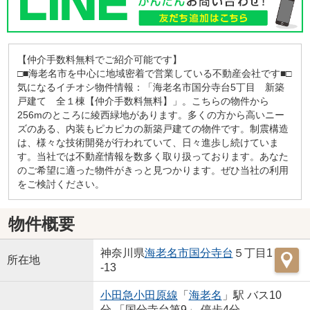
【仲介手数料無料でご紹介可能です】
□■海老名市を中心に地域密着で営業している不動産会社です■□
気になるイチオシ物件情報：「海老名市国分寺台5丁目 新築
戸建て 全１棟【仲介手数料無料】」。こちらの物件から
256mのところに綾西緑地があります。多くの方から高いニー
ズのある、内装もピカピカの新築戸建ての物件です。制震構造
は、様々な技術開発が行われていて、日々進歩し続けていま
す。当社では不動産情報を数多く取り扱っております。あなた
のご希望に適った物件がきっと見つかります。ぜひ当社の利用
をご検討ください。
物件概要
神奈川県
海老名市
国分寺台
５丁目1
所在地
-13
小田急小田原線
「
海老名
」駅 バス10
分 「国分寺台第9」 停歩4分