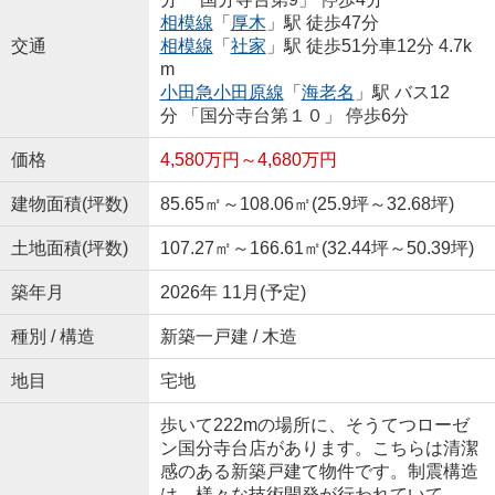
相模線
「
厚木
」駅 徒歩47分
交通
相模線
「
社家
」駅 徒歩51分車12分 4.7k
m
小田急小田原線
「
海老名
」駅 バス12
分 「国分寺台第１０」 停歩6分
価格
4,580万円～4,680万円
建物面積(坪数)
85.65㎡～108.06㎡(25.9坪～32.68坪)
土地面積(坪数)
107.27㎡～166.61㎡(32.44坪～50.39坪)
築年月
2026年 11月(予定)
種別 / 構造
新築一戸建 / 木造
地目
宅地
歩いて222mの場所に、そうてつローゼ
ン国分寺台店があります。こちらは清潔
感のある新築戸建て物件です。制震構造
は、様々な技術開発が行われていて、