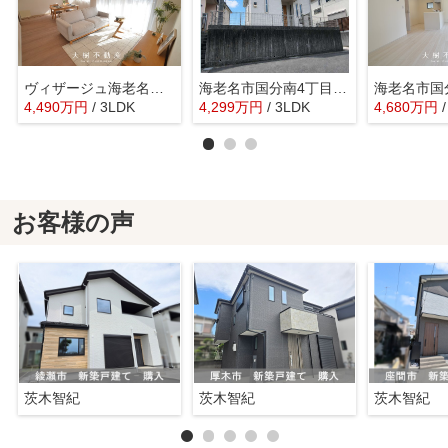
ヴィザージュ海老名 ７階3LDKリフォーム済み
海老名市国分南4丁目 中古戸建て 【仲介手数料無料】
4,490
万
円
/ 3LDK
4,299
万
円
/ 3LDK
4,680
万
円
お客様の声
茨木智紀
茨木智紀
茨木智紀