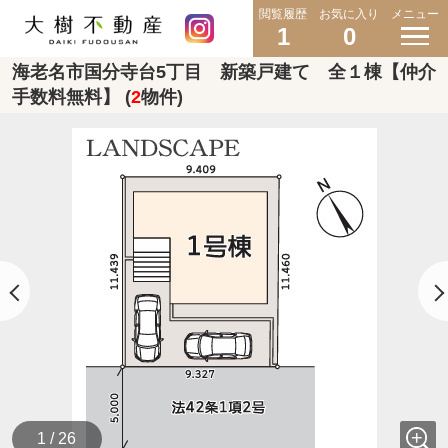
閲覧履歴
お気に入り
メニュー
1
0
海老名市国分寺台5丁目 新築戸建て 全１棟【仲介
手数料無料】 (
2
物件)
1 / 26