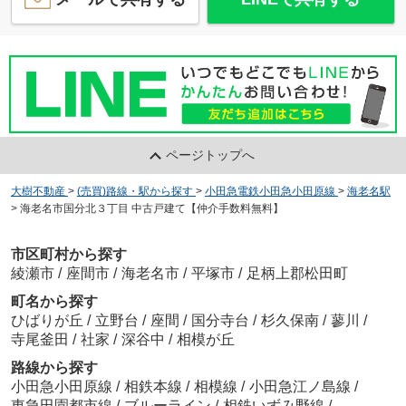
ページトップへ
大樹不動産
>
(売買)路線・駅から探す
>
小田急電鉄小田急小田原線
>
海老名駅
>
海老名市国分北３丁目 中古戸建て【仲介手数料無料】
市区町村から探す
綾瀬市
/
座間市
/
海老名市
/
平塚市
/
足柄上郡松田町
町名から探す
ひばりが丘
/
立野台
/
座間
/
国分寺台
/
杉久保南
/
蓼川
/
寺尾釜田
/
社家
/
深谷中
/
相模が丘
路線から探す
小田急小田原線
/
相鉄本線
/
相模線
/
小田急江ノ島線
/
東急田園都市線
/
ブルーライン
/
相鉄いずみ野線
/