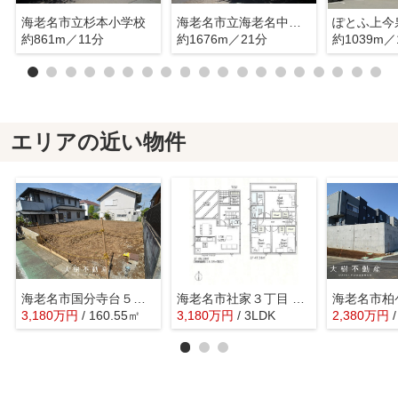
海老名市立杉本小学校
海老名市立海老名中学校
約861m／11分
約1676m／21分
約1039m／
エリアの近い物件
海老名市国分寺台５丁目 売地 全１区画【仲介手数料無料】
海老名市社家３丁目 新築戸建て 全3棟【仲介手数料無料】
3,180
万
円
/ 160.55㎡
3,180
万
円
/ 3LDK
2,380
万
円