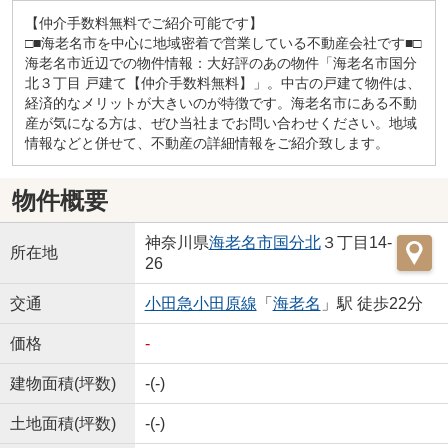
【仲介手数料無料でご紹介可能です】
□■海老名市を中心に地域密着で営業している不動産会社です■□
海老名市近辺での物件情報：大好評のあの物件「海老名市国分
北３丁目 戸建て【仲介手数料無料】」。中古の戸建て物件は、
経済的なメリットが大きいのが特徴です。海老名市にある不動
産が気になる方は、ぜひ当社までお問い合わせください。地域
情報などと併せて、不動産の詳細情報をご紹介致します。
物件概要
神奈川県
海老名市
国分北
３丁目14-
所在地
26
交通
小田急小田原線
「
海老名
」駅 徒歩22分
価格
-
建物面積(坪数)
-(-)
土地面積(坪数)
-(-)