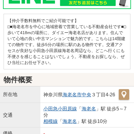
【仲介手数料無料でご紹介可能です】
□■海老名市を中心に地域密着で営業している不動産会社です■□
歩いて418mの場所に、ダイエー海老名店があります。住んで
いて心地の良い中古マンションで魅力的です。こちらは14階建
ての物件です。徒歩5分の場所に駅のある物件です。交通アク
セスが良好な小田急小田原線海老名周辺なら、どこへ行くにも
不便さを感じることはないでしょう。不動産をお探しなら、ぜ
ひ当社にお任せ下さい。
物件概要
所在地
神奈川県
海老名市
中央
３丁目4-26
小田急小田原線
「
海老名
」駅 徒歩5～7
交通
分
相模線
「
海老名
」駅 徒歩10分
価格
-