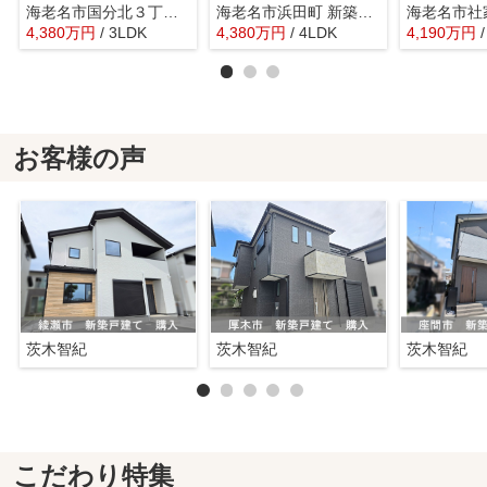
海老名市国分北３丁目 中古戸建て【仲介手数料無料】
海老名市浜田町 新築戸建て 全１棟【仲介手数料無料】
4,380
万
円
/ 3LDK
4,380
万
円
/ 4LDK
4,190
万
円
お客様の声
茨木智紀
茨木智紀
茨木智紀
こだわり特集