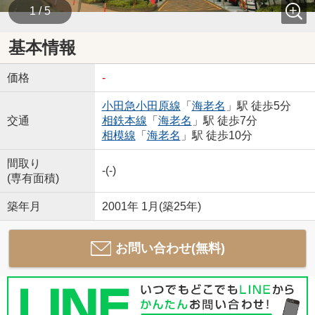
1 / 5
基本情報
価格
-
小田急小田原線
「
海老名
」駅 徒歩5分
交通
相鉄本線
「
海老名
」駅 徒歩7分
相模線
「
海老名
」駅 徒歩10分
間取り
-(-)
(専有面積)
築年月
2001年 1月(築25年)
お問い合わせ(無料)