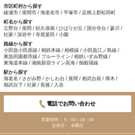
市区町村から探す
綾瀬市
/
座間市
/
海老名市
/
平塚市
/
足柄上郡松田町
町名から探す
立野台
/
座間
/
杉久保南
/
ひばりが丘
/
国分寺台
/
蓼川
/
社家
/
深谷中
/
寺尾釜田
/
小園
路線から探す
小田急小田原線
/
相鉄本線
/
相模線
/
小田急江ノ島線
/
東急田園都市線
/
ブルーライン
/
相鉄いずみ野線
/
東海道本線
/
湘南新宿ライン高海
/
御殿場線
駅から探す
海老名
/
さがみ野
/
かしわ台
/
座間
/
相武台前
/
厚木
/
相武台下
/
社家
/
長後
/
入谷
電話でお問い合わせ
営業時間：
9：00～18：00
定休日：
水曜日