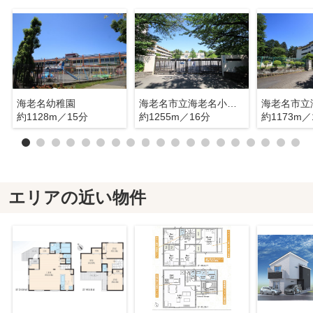
海老名幼稚園
海老名市立海老名小学校
約1128m／15分
約1255m／16分
約1173m／
エリアの近い物件