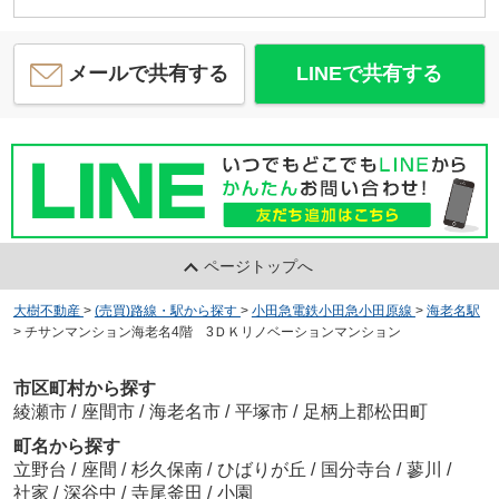
メールで共有する
LINEで共有する
ページトップへ
大樹不動産
>
(売買)路線・駅から探す
>
小田急電鉄小田急小田原線
>
海老名駅
>
チサンマンション海老名4階 3ＤＫリノベーションマンション
市区町村から探す
綾瀬市
/
座間市
/
海老名市
/
平塚市
/
足柄上郡松田町
町名から探す
立野台
/
座間
/
杉久保南
/
ひばりが丘
/
国分寺台
/
蓼川
/
社家
/
深谷中
/
寺尾釜田
/
小園