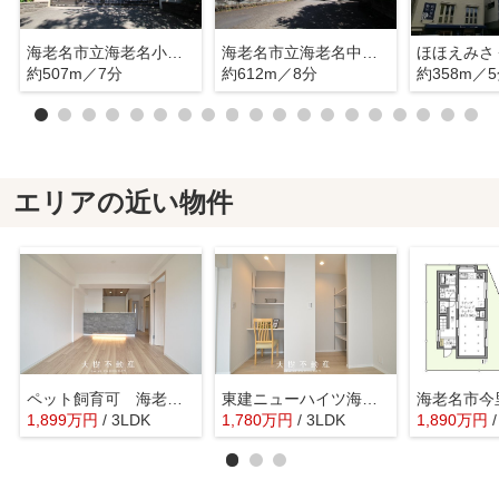
海老名市立海老名小学校
海老名市立海老名中学校
ほほえみさ
約507m／7分
約612m／8分
約358m／
エリアの近い物件
ペット飼育可 海老名スカイハイツ4階 3ＬＤＫリフォーム済み
東建ニューハイツ海老名13号棟 4階3LDK リフォーム済み
1,899
万
円
/ 3LDK
1,780
万
円
/ 3LDK
1,890
万
円