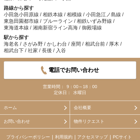
路線から探す
小田急小田原線
/
相鉄本線
/
相模線
/
小田急江ノ島線
/
東急田園都市線
/
ブルーライン
/
相鉄いずみ野線
/
東海道本線
/
湘南新宿ライン高海
/
御殿場線
駅から探す
海老名
/
さがみ野
/
かしわ台
/
座間
/
相武台前
/
厚木
/
相武台下
/
社家
/
長後
/
入谷
電話でお問い合わせ
営業時間：
9：00～18：00
定休日：
水曜日
ホーム
会社概要
お問い合わせ
物件リクエスト
プライバシーポリシー
利用規約
アクセスマップ
PCサイト