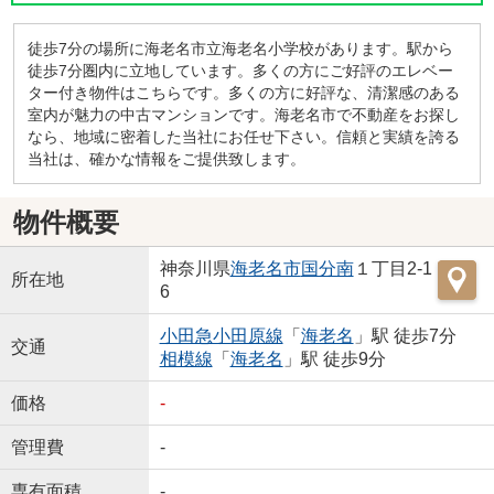
徒歩7分の場所に海老名市立海老名小学校があります。駅から
徒歩7分圏内に立地しています。多くの方にご好評のエレベー
ター付き物件はこちらです。多くの方に好評な、清潔感のある
室内が魅力の中古マンションです。海老名市で不動産をお探し
なら、地域に密着した当社にお任せ下さい。信頼と実績を誇る
当社は、確かな情報をご提供致します。
物件概要
神奈川県
海老名市
国分南
１丁目2-1
所在地
6
小田急小田原線
「
海老名
」駅 徒歩7分
交通
相模線
「
海老名
」駅 徒歩9分
価格
-
管理費
-
専有面積
-