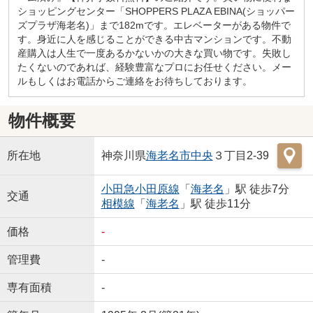
ショッピングセンター「SHOPPERS PLAZA EBINA(ショッパー
ズプラザ海老名)」まで182mです。エレベーターがある物件で
す。身近に人を感じることができる中古マンションです。不動
産購入は人生で一度あるかないかの大きな買い物です。失敗し
たくないのであれば、経験豊富なプロにお任せください。メー
ルもしくはお電話からご連絡をお待ちしております。
物件概要
所在地
神奈川県
海老名市
中央
３丁目2-39
小田急小田原線
「
海老名
」駅 徒歩7分
交通
相模線
「
海老名
」駅 徒歩11分
価格
-
管理費
-
専有面積
-