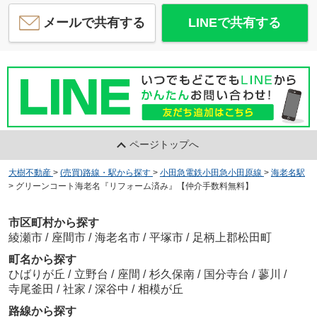
メールで共有する
LINEで共有する
ページトップへ
大樹不動産
>
(売買)路線・駅から探す
>
小田急電鉄小田急小田原線
>
海老名駅
>
グリーンコート海老名『リフォーム済み』【仲介手数料無料】
市区町村から探す
綾瀬市
/
座間市
/
海老名市
/
平塚市
/
足柄上郡松田町
町名から探す
ひばりが丘
/
立野台
/
座間
/
杉久保南
/
国分寺台
/
蓼川
/
寺尾釜田
/
社家
/
深谷中
/
相模が丘
路線から探す