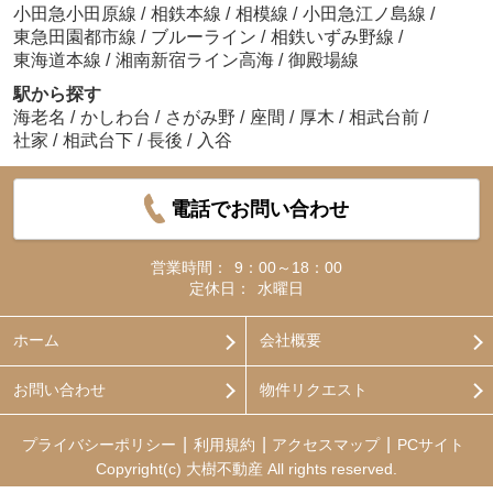
小田急小田原線
/
相鉄本線
/
相模線
/
小田急江ノ島線
/
東急田園都市線
/
ブルーライン
/
相鉄いずみ野線
/
東海道本線
/
湘南新宿ライン高海
/
御殿場線
駅から探す
海老名
/
かしわ台
/
さがみ野
/
座間
/
厚木
/
相武台前
/
社家
/
相武台下
/
長後
/
入谷
電話でお問い合わせ
営業時間：
9：00～18：00
定休日：
水曜日
ホーム
会社概要
お問い合わせ
物件リクエスト
プライバシーポリシー
利用規約
アクセスマップ
PCサイト
Copyright(c) 大樹不動産 All rights reserved.