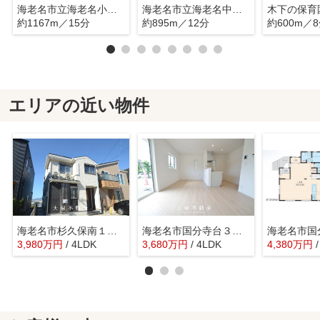
海老名市立海老名小学校
海老名市立海老名中学校
木下の保育
約1167m／15分
約895m／12分
約600m／
エリアの近い物件
海老名市杉久保南１丁目 中古戸建て【仲介手数料無料】
海老名市国分寺台３丁目 新築戸建て 全2棟【仲介手数料無料】
3,980
万
円
/ 4LDK
3,680
万
円
/ 4LDK
4,380
万
円