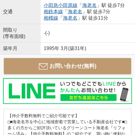
小田急小田原線
「
海老名
」駅 徒歩7分
交通
相鉄本線
「
海老名
」駅 徒歩7分
相模線
「
海老名
」駅 徒歩11分
間取り
-(-)
(専有面積)
築年月
1995年 3月(築31年)
お問い合わせ(無料)
【仲介手数料無料でご紹介可能です】
□■海老名市を中心に地域密着で営業している不動産会社です■□
多くの方からご好評頂いているグリーンコート海老名『リフォ
ーム済み』【仲介手数料無料】のご紹介です。買い物に便利な