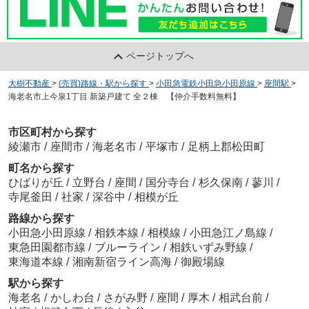
ページトップへ
大樹不動産
>
(売買)路線・駅から探す
>
小田急電鉄小田急小田原線
>
座間駅
>
海老名市上今泉1丁目 新築戸建て 全２棟 【仲介手数料無料】
市区町村から探す
綾瀬市
/
座間市
/
海老名市
/
平塚市
/
足柄上郡松田町
町名から探す
ひばりが丘
/
立野台
/
座間
/
国分寺台
/
杉久保南
/
蓼川
/
寺尾釜田
/
社家
/
深谷中
/
相模が丘
路線から探す
小田急小田原線
/
相鉄本線
/
相模線
/
小田急江ノ島線
/
東急田園都市線
/
ブルーライン
/
相鉄いずみ野線
/
東海道本線
/
湘南新宿ライン高海
/
御殿場線
駅から探す
海老名
/
かしわ台
/
さがみ野
/
座間
/
厚木
/
相武台前
/