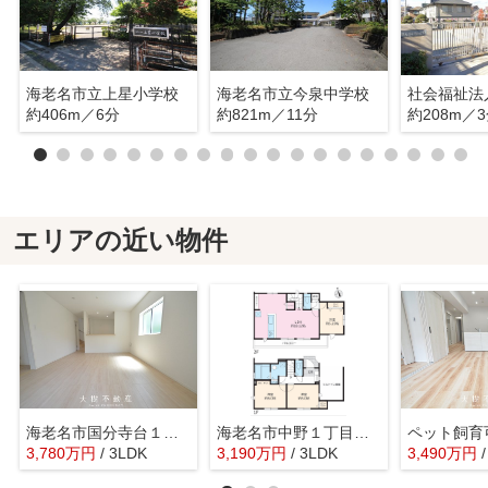
海老名市立上星小学校
海老名市立今泉中学校
約406m／6分
約821m／11分
約208m／
エリアの近い物件
海老名市国分寺台１丁目 新築戸建て 全2棟【仲介手数料無料】
海老名市中野１丁目 新築戸建て 全１棟【仲介手数料無料】
3,780
万
円
/ 3LDK
3,190
万
円
/ 3LDK
3,490
万
円