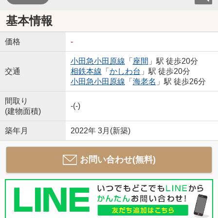
基本情報
価格
-
小田急小田原線
「
座間
」駅 徒歩20分
交通
相鉄本線
「
かしわ台
」駅 徒歩20分
小田急小田原線
「
海老名
」駅 徒歩26分
間取り
-(-)
(建物面積)
築年月
2022年 3月(新築)
お問い合わせ(無料)