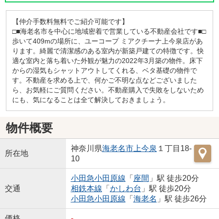
【仲介手数料無料でご紹介可能です】
□■海老名市を中心に地域密着で営業している不動産会社です■□
歩いて409mの場所に、ユーコープ ミアクチーナ上今泉店があ
ります。綺麗で清潔感のある室内が新築戸建ての特徴です。快
適な室内と落ち着いた外観が魅力の2022年3月築の物件。床下
からの湿気もシャットアウトしてくれる、ベタ基礎の物件で
す。不動産を求める上で、何かご不明な点などございました
ら、お気軽にご質問ください。不動産購入で失敗をしないため
にも、気になることは全て解決しておきましょう。
物件概要
神奈川県
海老名市
上今泉
１丁目18-
所在地
10
小田急小田原線
「
座間
」駅 徒歩20分
交通
相鉄本線
「
かしわ台
」駅 徒歩20分
小田急小田原線
「
海老名
」駅 徒歩26分
価格
-