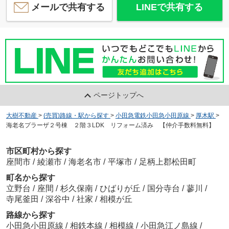
メールで共有する
LINEで共有する
ページトップへ
大樹不動産
>
(売買)路線・駅から探す
>
小田急電鉄小田急小田原線
>
厚木駅
>
海老名プラーザ２号棟 ２階３LDK リフォーム済み 【仲介手数料無料】
市区町村から探す
座間市
/
綾瀬市
/
海老名市
/
平塚市
/
足柄上郡松田町
町名から探す
立野台
/
座間
/
杉久保南
/
ひばりが丘
/
国分寺台
/
蓼川
/
寺尾釜田
/
深谷中
/
社家
/
相模が丘
路線から探す
小田急小田原線
/
相鉄本線
/
相模線
/
小田急江ノ島線
/