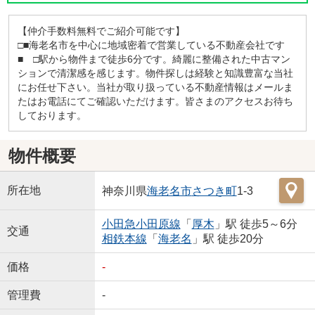
【仲介手数料無料でご紹介可能です】
□■海老名市を中心に地域密着で営業している不動産会社です
■ □駅から物件まで徒歩6分です。綺麗に整備された中古マン
ションで清潔感を感じます。物件探しは経験と知識豊富な当社
にお任せ下さい。当社が取り扱っている不動産情報はメールま
たはお電話にてご確認いただけます。皆さまのアクセスお待ち
しております。
物件概要
所在地
神奈川県
海老名市
さつき町
1-3
小田急小田原線
「
厚木
」駅 徒歩5～6分
交通
相鉄本線
「
海老名
」駅 徒歩20分
価格
-
管理費
-