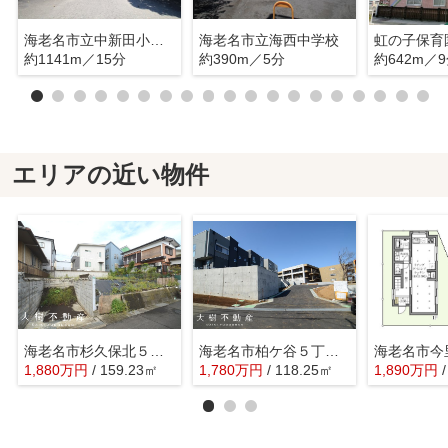
海老名市立中新田小学校
海老名市立海西中学校
虹の子保育
約1141m／15分
約390m／5分
約642m／
エリアの近い物件
海老名市杉久保北５丁目 売地 全１区画
海老名市柏ケ谷５丁目 売地 全7区画
1,880
万
円
/ 159.23㎡
1,780
万
円
/ 118.25㎡
1,890
万
円