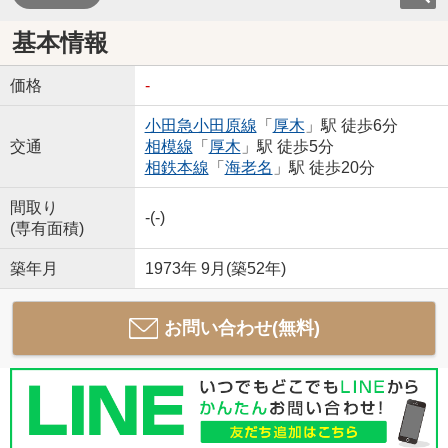
基本情報
価格
-
小田急小田原線
「
厚木
」駅 徒歩6分
交通
相模線
「
厚木
」駅 徒歩5分
相鉄本線
「
海老名
」駅 徒歩20分
間取り
-(-)
(専有面積)
築年月
1973年 9月(築52年)
お問い合わせ(無料)