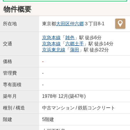
物件概要
所在地
東京都
大田区
仲六郷
３丁目8-1
京急本線
「
雑色
」駅 徒歩6分
交通
京急本線
「
六郷土手
」駅 徒歩14分
京浜東北線
「
蒲田
」駅 徒歩22分
価格
-
管理費
-
専有面積
-
築年月
1978年 12月(築47年)
種別 / 構造
中古マンション / 鉄筋コンクリート
階建
5階建