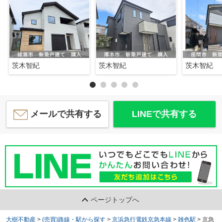
茨木智紀
茨木智紀
茨木智紀
メールで共有する
LINEで共有する
ページトップへ
大樹不動産
>
(売買)路線・駅から探す
>
京浜急行電鉄京急本線
>
雑色駅
>
京急