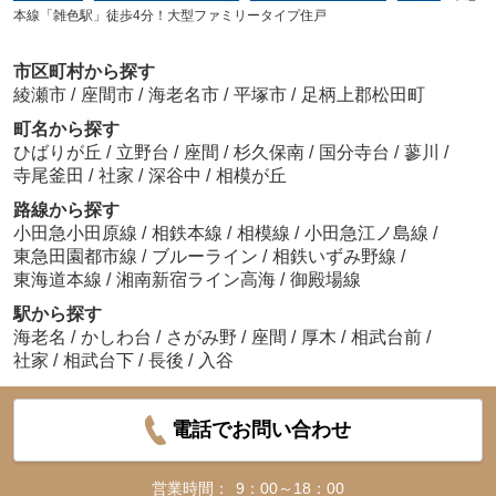
本線「雑色駅」徒歩4分！大型ファミリータイプ住戸
市区町村から探す
綾瀬市
/
座間市
/
海老名市
/
平塚市
/
足柄上郡松田町
町名から探す
ひばりが丘
/
立野台
/
座間
/
杉久保南
/
国分寺台
/
蓼川
/
寺尾釜田
/
社家
/
深谷中
/
相模が丘
路線から探す
小田急小田原線
/
相鉄本線
/
相模線
/
小田急江ノ島線
/
東急田園都市線
/
ブルーライン
/
相鉄いずみ野線
/
東海道本線
/
湘南新宿ライン高海
/
御殿場線
駅から探す
海老名
/
かしわ台
/
さがみ野
/
座間
/
厚木
/
相武台前
/
社家
/
相武台下
/
長後
/
入谷
電話でお問い合わせ
営業時間：
9：00～18：00