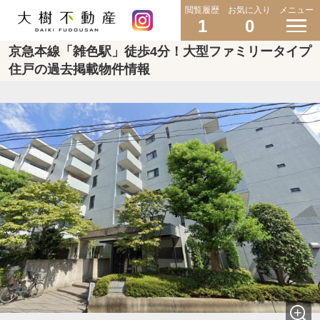
閲覧履歴
お気に入り
メニュー
1
0
京急本線「雑色駅」徒歩4分！大型ファミリータイプ
住戸の過去掲載物件情報