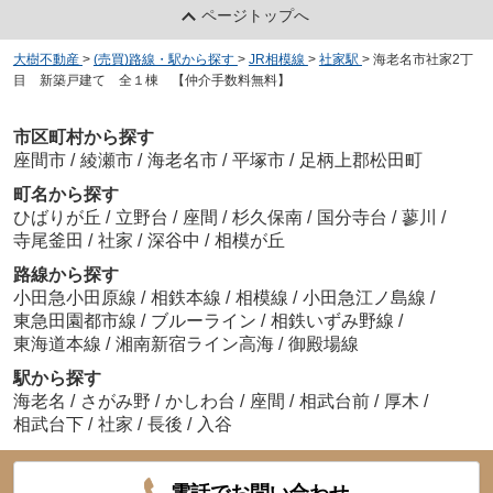
ページトップへ
大樹不動産
>
(売買)路線・駅から探す
>
JR相模線
>
社家駅
>
海老名市社家2丁
目 新築戸建て 全１棟 【仲介手数料無料】
市区町村から探す
座間市
/
綾瀬市
/
海老名市
/
平塚市
/
足柄上郡松田町
町名から探す
ひばりが丘
/
立野台
/
座間
/
杉久保南
/
国分寺台
/
蓼川
/
寺尾釜田
/
社家
/
深谷中
/
相模が丘
路線から探す
小田急小田原線
/
相鉄本線
/
相模線
/
小田急江ノ島線
/
東急田園都市線
/
ブルーライン
/
相鉄いずみ野線
/
東海道本線
/
湘南新宿ライン高海
/
御殿場線
駅から探す
海老名
/
さがみ野
/
かしわ台
/
座間
/
相武台前
/
厚木
/
相武台下
/
社家
/
長後
/
入谷
電話でお問い合わせ