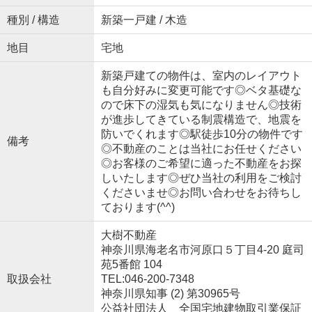
種別 / 構造
新築一戸建 / 木造
地目
宅地
新築戸建ての物件は、室内のレイアウト
も自分好みに変更可能です◎ベタ基礎な
ので床下の湿気も気になりません◎技術
が進歩してきている制震構造で、地震を
防いでくれます◎駅徒歩10分の物件です
備考
◎不動産のことは当社にお任せください
◎お客様のご希望に適った不動産をお探
しいたします◎ぜひ当社の利用をご検討
くださいませ◎お問い合わせをお待ちし
ております(^^)
大樹不動産
神奈川県海老名市河原口５丁目4-20 庭司
苑5番館 104
取扱会社
TEL:046-200-7348
神奈川県知事 (2) 第30965号
公益社団法人 全国宅地建物取引業保証