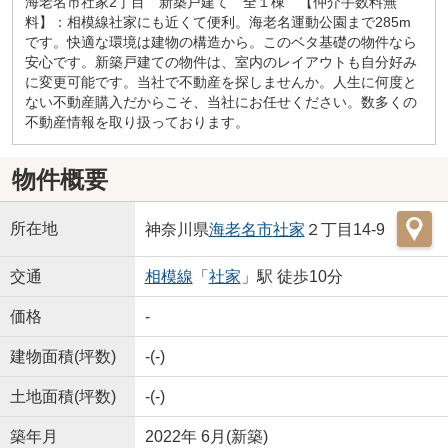
海老名市社家2丁目 新築戸建て 全１棟 【仲介手数料無
料】：相模線社家にも近くて便利。海老名運動公園まで285m
です。快適な環境は建物の構造から。このベタ基礎の物件なら
安心です。新築戸建ての物件は、室内のレイアウトも自分好み
に変更可能です。当社で不動産を探しませんか。人生に何度と
ない不動産購入だからこそ、当社にお任せください。数多くの
不動産情報を取り扱っております。
物件概要
所在地
神奈川県
海老名市
社家
２丁目14-9
交通
相模線
「
社家
」駅 徒歩10分
価格
-
建物面積(坪数)
-(-)
土地面積(坪数)
-(-)
築年月
2022年 6月(新築)