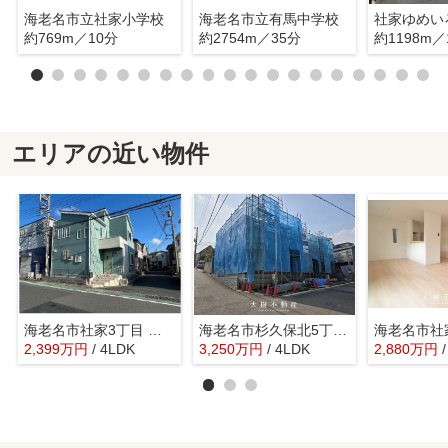
海老名市立社家小学校
海老名市立有馬中学校
社家ゆめい
約769m／10分
約2754m／35分
約1198m／
エリアの近い物件
海老名市社家3丁目 中古戸建て 全1棟【仲介手数料無料】
海老名市杉久保北5丁目 新築戸建て 全3棟
2,399
万
円
/ 4LDK
3,250
万
円
/ 4LDK
2,880
万
円