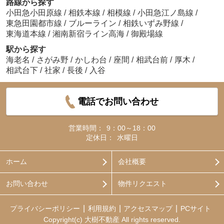
路線から探す
小田急小田原線
/
相鉄本線
/
相模線
/
小田急江ノ島線
/
東急田園都市線
/
ブルーライン
/
相鉄いずみ野線
/
東海道本線
/
湘南新宿ライン高海
/
御殿場線
駅から探す
海老名
/
さがみ野
/
かしわ台
/
座間
/
相武台前
/
厚木
/
相武台下
/
社家
/
長後
/
入谷
電話でお問い合わせ
営業時間：
9：00～18：00
定休日：
水曜日
ホーム
会社概要
お問い合わせ
物件リクエスト
プライバシーポリシー
利用規約
アクセスマップ
PCサイト
Copyright(c) 大樹不動産 All rights reserved.