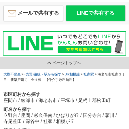
メールで共有する
LINEで共有する
ページトップへ
大樹不動産
>
(売買)路線・駅から探す
>
JR相模線
>
社家駅
>
海老名市社家３丁
目 新築戸建て 全１棟 【仲介手数料無料】
市区町村から探す
座間市
/
綾瀬市
/
海老名市
/
平塚市
/
足柄上郡松田町
町名から探す
立野台
/
座間
/
杉久保南
/
ひばりが丘
/
国分寺台
/
蓼川
/
寺尾釜田
/
深谷中
/
社家
/
相模が丘