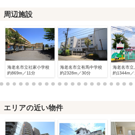
周辺施設
海老名市立社家小学校
海老名市立有馬中学校
約869m／11分
約2328m／30分
約1344m／
エリアの近い物件