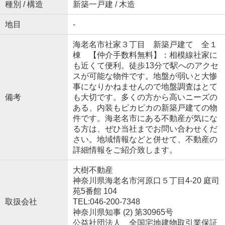
種別 / 構造
新築一戸建 / 木造
地目
-
海老名市社家３丁目 新築戸建て 全１
棟 【仲介手数料無料】：相模線社家に
も近くて便利。徒歩13分で駅へのアクセ
スが可能な物件です。地盤が弱いと大惨
事になりかねませんので地盤調査はとて
備考
も大切です。多くの方から高いニーズの
ある、内装もピカピカの新築戸建ての物
件です。海老名市にある不動産が気にな
る方は、ぜひ当社までお問い合わせくだ
さい。地域情報などと併せて、不動産の
詳細情報をご紹介致します。
大樹不動産
神奈川県海老名市河原口５丁目4-20 庭司
苑5番館 104
取扱会社
TEL:046-200-7348
神奈川県知事 (2) 第30965号
公益社団法人 全国宅地建物取引業保証