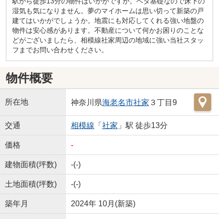
駅から徒歩13分の物件はいかがですか。ベタ基礎なので床下の
湿気も気になりません。夢のマイホームは思い切って新築の戸
建てはいかがでしょうか。地震にも対応してくれる強い地盤の
物件は安心感があります。不動産について何かお困りのことな
どがございましたら、相模線社家周辺の地域に強い当社スタッ
フまでお問い合わせください。
物件概要
所在地
神奈川県
海老名市
社家
３丁目9
交通
相模線
「
社家
」駅 徒歩13分
価格
-
建物面積(坪数)
-(-)
土地面積(坪数)
-(-)
築年月
2024年 10月(新築)