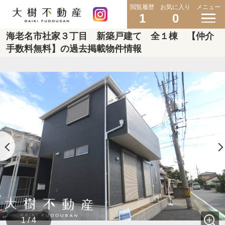
閲覧履歴
お気に入り
メニュー
1
0
海老名市社家３丁目 新築戸建て 全１棟 【仲介
手数料無料】の過去掲載物件情報
1 / 4