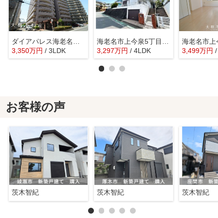
ダイアパレス海老名 11階 3LDKリフォーム済み【仲介手数料無料】
海老名市上今泉5丁目 中古戸建て【仲介手数料無料】
3,350
万
円
/ 3LDK
3,297
万
円
/ 4LDK
3,499
万
円
お客様の声
茨木智紀
茨木智紀
茨木智紀