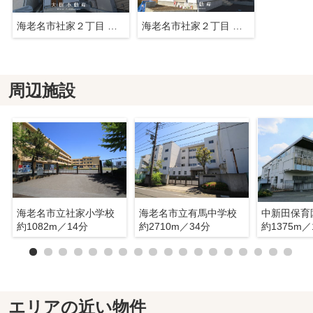
海老名市社家２丁目 新築戸建て 全3棟【仲介手数料無料】
海老名市社家２丁目 新築戸建て 全3棟【仲介手数料無料】
周辺施設
海老名市立社家小学校
海老名市立有馬中学校
中新田保育
約1082m／14分
約2710m／34分
約1375m／
エリアの近い物件