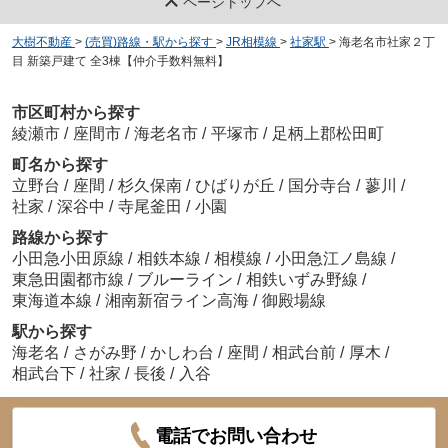
ページトップへ
大樹不動産
>
(売買)路線・駅から探す
>
JR相模線
>
社家駅
>
海老名市社家２丁
目 新築戸建て 全3棟【仲介手数料無料】
市区町村から探す
綾瀬市
/
座間市
/
海老名市
/
平塚市
/
足柄上郡松田町
町名から探す
立野台
/
座間
/
杉久保南
/
ひばりが丘
/
国分寺台
/
蓼川
/
社家
/
深谷中
/
寺尾釜田
/
小園
路線から探す
小田急小田原線
/
相鉄本線
/
相模線
/
小田急江ノ島線
/
東急田園都市線
/
ブルーライン
/
相鉄いずみ野線
/
東海道本線
/
湘南新宿ライン高海
/
御殿場線
駅から探す
海老名
/
さがみ野
/
かしわ台
/
座間
/
相武台前
/
厚木
/
相武台下
/
社家
/
長後
/
入谷
電話でお問い合わせ