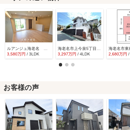
ルアンジュ海老名 １階 3LDK リフォーム済み 【仲介手数料無料】
海老名市上今泉5丁目 中古戸建て【仲介手数料無料】
3,580
万
円
/ 3LDK
3,297
万
円
/ 4LDK
2,680
万
円
お客様の声