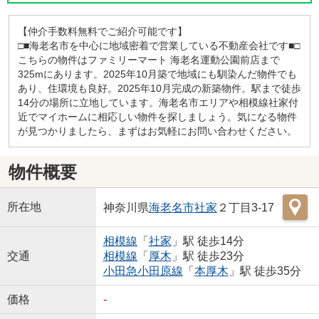
【仲介手数料無料でご紹介可能です】
□■海老名市を中心に地域密着で営業している不動産会社です■□
こちらの物件はファミリーマート 海老名運動公園前店まで
325mにあります。2025年10月築で地域にも馴染んだ物件でも
あり、住環境も良好。2025年10月完成の新築物件。駅まで徒歩
14分の場所に立地しています。海老名市エリアや相模線社家付
近でマイホームに相応しい物件を探しましょう。気になる物件
が見つかりましたら、まずはお気軽にお問い合わせください。
物件概要
所在地
神奈川県
海老名市
社家
２丁目3-17
相模線
「
社家
」駅 徒歩14分
交通
相模線
「
厚木
」駅 徒歩23分
小田急小田原線
「
本厚木
」駅 徒歩35分
価格
-