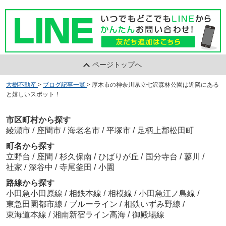
ページトップへ
大樹不動産
>
ブログ記事一覧
>
厚木市の神奈川県立七沢森林公園は近隣にある
と嬉しいスポット！
市区町村から探す
綾瀬市
/
座間市
/
海老名市
/
平塚市
/
足柄上郡松田町
町名から探す
立野台
/
座間
/
杉久保南
/
ひばりが丘
/
国分寺台
/
蓼川
/
社家
/
深谷中
/
寺尾釜田
/
小園
路線から探す
小田急小田原線
/
相鉄本線
/
相模線
/
小田急江ノ島線
/
東急田園都市線
/
ブルーライン
/
相鉄いずみ野線
/
東海道本線
/
湘南新宿ライン高海
/
御殿場線