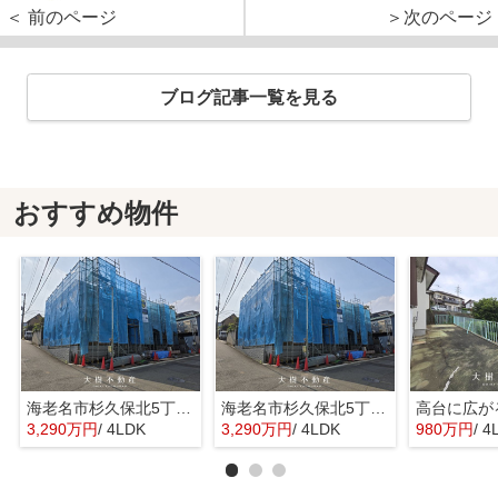
＜ 前のページ
＞次のページ
ブログ記事一覧を見る
おすすめ物件
海老名市杉久保北5丁目 新築戸建て 全3棟
海老名市杉久保北5丁目 新築戸建て 全3棟
3,290万円
/ 4LDK
3,290万円
/ 4LDK
980万円
/ 4