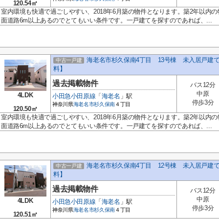
120.54㎡
室内環境も快適で過ごしやすい、2018年6月築の物件となります。築2年以内
面道路6m以上あるのでとてもいい条件です。一戸建てを探すのであれば、...
海老名市杉久保南4丁目 13号棟 未入居戸建
中古一戸建
料】
過去掲載物件
バス12分
中原
4LDK
小田急小田原線
「
海老名
」駅
停歩3分
神奈川県
海老名市
杉久保南
４丁目
120.50㎡
室内環境も快適で過ごしやすい、2018年6月築の物件となります。築2年以内
面道路6m以上あるのでとてもいい条件です。一戸建てを探すのであれば、...
海老名市杉久保南4丁目 12号棟 未入居戸建
中古一戸建
料】
過去掲載物件
バス12分
中原
4LDK
小田急小田原線
「
海老名
」駅
停歩3分
神奈川県
海老名市
杉久保南
４丁目
120.51㎡