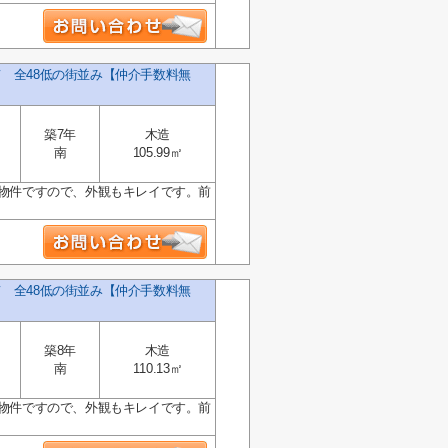
て 全48低の街並み【仲介手数料無
築7年
木造
南
105.99㎡
の物件ですので、外観もキレイです。前
て 全48低の街並み【仲介手数料無
築8年
木造
南
110.13㎡
の物件ですので、外観もキレイです。前