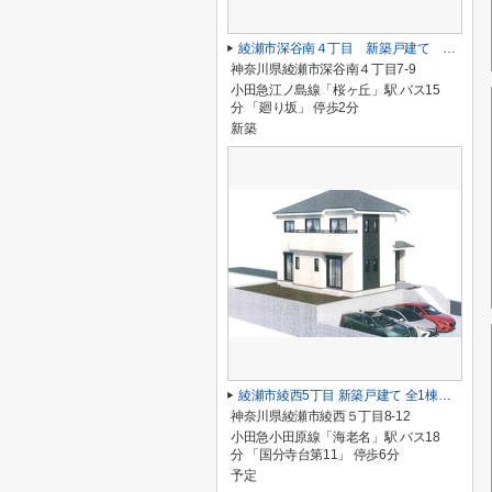
綾瀬市深谷南４丁目 新築戸建て 全5棟【仲介手数料無料】
神奈川県綾瀬市深谷南４丁目7-9
小田急江ノ島線「桜ヶ丘」駅 バス15
分 「廻り坂」 停歩2分
新築
綾瀬市綾西5丁目 新築戸建て 全1棟【仲介手数料無料】
神奈川県綾瀬市綾西５丁目8-12
小田急小田原線「海老名」駅 バス18
分 「国分寺台第11」 停歩6分
予定