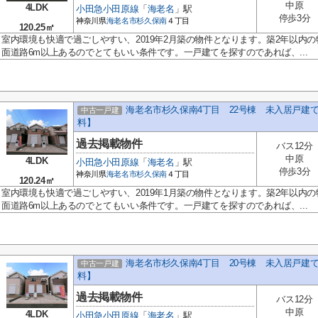
中原
4LDK
小田急小田原線
「
海老名
」駅
停歩3分
神奈川県
海老名市
杉久保南
４丁目
120.25㎡
室内環境も快適で過ごしやすい、2019年2月築の物件となります。築2年以内
面道路6m以上あるのでとてもいい条件です。一戸建てを探すのであれば、...
海老名市杉久保南4丁目 22号棟 未入居戸建
中古一戸建
料】
過去掲載物件
バス12分
中原
4LDK
小田急小田原線
「
海老名
」駅
停歩3分
神奈川県
海老名市
杉久保南
４丁目
120.24㎡
室内環境も快適で過ごしやすい、2019年1月築の物件となります。築2年以内
面道路6m以上あるのでとてもいい条件です。一戸建てを探すのであれば、...
海老名市杉久保南4丁目 20号棟 未入居戸建
中古一戸建
料】
過去掲載物件
バス12分
中原
4LDK
小田急小田原線
「
海老名
」駅