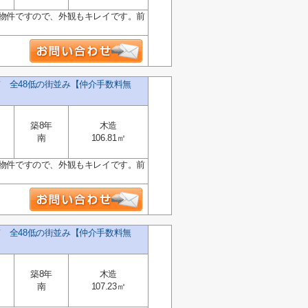
の物件ですので、外観もキレイです。前
て 全48低の街並み【仲介手数料無
築8年
木造
南
106.81㎡
の物件ですので、外観もキレイです。前
て 全48低の街並み【仲介手数料無
築8年
木造
南
107.23㎡