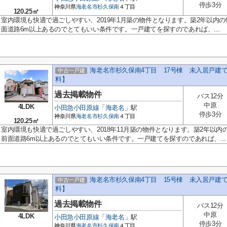
停歩3分
神奈川県
海老名市
杉久保南
４丁目
120.25㎡
室内環境も快適で過ごしやすい、2019年1月築の物件となります。築2年以内
面道路6m以上あるのでとてもいい条件です。一戸建てを探すのであれば、...
海老名市杉久保南4丁目 17号棟 未入居戸建
中古一戸建
料】
過去掲載物件
バス12分
中原
4LDK
小田急小田原線
「
海老名
」駅
停歩3分
神奈川県
海老名市
杉久保南
４丁目
120.25㎡
室内環境も快適で過ごしやすい、2018年11月築の物件となります。築2年以
前面道路6m以上あるのでとてもいい条件です。一戸建てを探すのであれば、...
海老名市杉久保南4丁目 15号棟 未入居戸建
中古一戸建
料】
過去掲載物件
バス12分
中原
4LDK
小田急小田原線
「
海老名
」駅
停歩3分
神奈川県
海老名市
杉久保南
４丁目