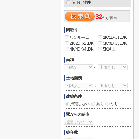
値下げ物件
32
件が該当
間取り
ワンルーム
1K/1DK/1LDK
2K/2DK/2LDK
3K/3DK/3LDK
4K/4DK/4LDK
5K以上
面積
～
土地面積
～
建築条件
指定しない
あり
なし
駅からの徒歩
築年数