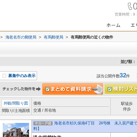
営業時間：
9
>
海老名市の郵便局
>
有馬郵便局
>
有馬郵便局の近くの物件
並び順：
32
1
募集中のみ表示
該当公開件数
件
外観
/
間取り図
価格
駅徒歩
停歩
交通 / 所在地
間取り/土地面積
海老名市杉久保南4丁目 24号棟 未入居戸建
中古一戸建
料】