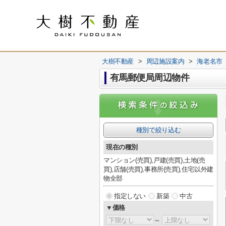
大樹不動産
>
周辺施設案内
>
海老名市
有馬郵便局周辺物件
種別で絞り込む
現在の種別
マンション(売買),戸建(売買),土地(売
買),店舗(売買),事務所(売買),住宅以外建
物全部
指定しない
新築
中古
▼価格
～