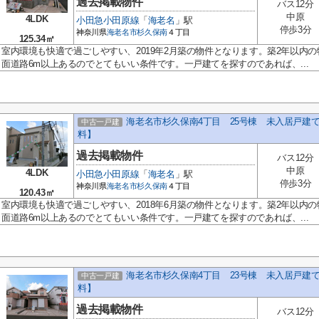
過去掲載物件
バス12分
中原
4LDK
小田急小田原線
「
海老名
」駅
停歩3分
神奈川県
海老名市
杉久保南
４丁目
125.34㎡
室内環境も快適で過ごしやすい、2019年2月築の物件となります。築2年以内
面道路6m以上あるのでとてもいい条件です。一戸建てを探すのであれば、...
海老名市杉久保南4丁目 25号棟 未入居戸建
中古一戸建
料】
過去掲載物件
バス12分
中原
4LDK
小田急小田原線
「
海老名
」駅
停歩3分
神奈川県
海老名市
杉久保南
４丁目
120.43㎡
室内環境も快適で過ごしやすい、2018年6月築の物件となります。築2年以内
面道路6m以上あるのでとてもいい条件です。一戸建てを探すのであれば、...
海老名市杉久保南4丁目 23号棟 未入居戸建
中古一戸建
料】
過去掲載物件
バス12分