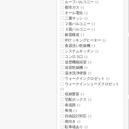
ルーフバルコニー
(-)
都市ガス
(-)
オール電化
(-)
二重サッシ
(-)
２面バルコニー
(-)
３面バルコニー
(-)
耐震構造
(-)
IHクッキングヒーター
(-)
食器洗い乾燥機
(-)
システムキッチン
(-)
コンロ３口
(-)
追焚機能浴室
(-)
浴室乾燥機
(-)
温水洗浄便座
(-)
ウォークインクロゼット
(-)
ウォークインシューズクロゼット
(-)
収納豊富
(-)
宅配ボックス
(-)
南道路
(-)
角地
(-)
自由設計対応
(-)
南向き
(-)
駐車場あり
(-)