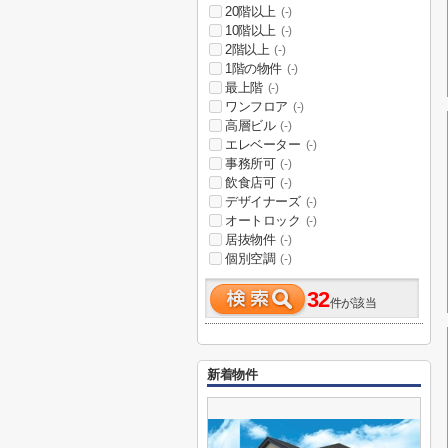
20階以上
(-)
10階以上
(-)
2階以上
(-)
1階の物件
(-)
最上階
(-)
ワンフロア
(-)
高層ビル
(-)
エレベーター
(-)
事務所可
(-)
飲食店可
(-)
デザイナーズ
(-)
オートロック
(-)
居抜物件
(-)
個別空調
(-)
32
件が該当
新着物件