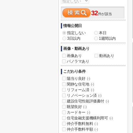
32
件が該当
情報公開日
指定しない
本日
3日以内
1週間以内
画像・動画あり
画像あり
動画あり
パノラマあり
こだわり条件
陽当り良好
(-)
閑静な住宅地
(-)
リフォーム済
(-)
リノベーション済
(-)
建設住宅性能評価書付
(-)
眺望良好
(-)
カードキー
(-)
住宅金融支援機構利用可
(-)
仲介手数料無料
(-)
仲介手数料半額
(-)