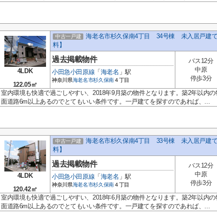
海老名市杉久保南4丁目 34号棟 未入居戸建
中古一戸建
料】
過去掲載物件
バス12分
中原
4LDK
小田急小田原線
「
海老名
」駅
停歩3分
神奈川県
海老名市
杉久保南
４丁目
122.05㎡
室内環境も快適で過ごしやすい、2018年9月築の物件となります。築2年以内
面道路6m以上あるのでとてもいい条件です。一戸建てを探すのであれば、...
海老名市杉久保南4丁目 33号棟 未入居戸建
中古一戸建
料】
過去掲載物件
バス12分
中原
4LDK
小田急小田原線
「
海老名
」駅
停歩3分
神奈川県
海老名市
杉久保南
４丁目
120.42㎡
室内環境も快適で過ごしやすい、2018年6月築の物件となります。築2年以内
面道路6m以上あるのでとてもいい条件です。一戸建てを探すのであれば、...