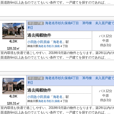
面道路6m以上あるのでとてもいい条件です。一戸建てを探すのであれば、...
海老名市杉久保南4丁目 38号棟 未入居戸建
中古一戸建
料】
過去掲載物件
バス12分
中原
4LDK
小田急小田原線
「
海老名
」駅
停歩3分
神奈川県
海老名市
杉久保南
４丁目
120.32㎡
室内環境も快適で過ごしやすい、2018年9月築の物件となります。築2年以内
面道路6m以上あるのでとてもいい条件です。一戸建てを探すのであれば、...
海老名市杉久保南4丁目 36号棟 未入居戸建
中古一戸建
料】
過去掲載物件
バス12分
中原
4LDK
小田急小田原線
「
海老名
」駅
停歩3分
神奈川県
海老名市
杉久保南
４丁目
120.31㎡
室内環境も快適で過ごしやすい、2018年9月築の物件となります。築2年以内
面道路6m以上あるのでとてもいい条件です。一戸建てを探すのであれば、...