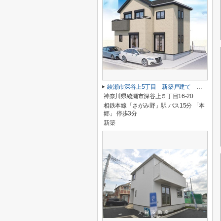
綾瀬市深谷上5丁目 新築戸建て 全１棟【仲介手数料無料】
神奈川県綾瀬市深谷上５丁目16-20
相鉄本線「さがみ野」駅 バス15分 「本
郷」 停歩3分
新築