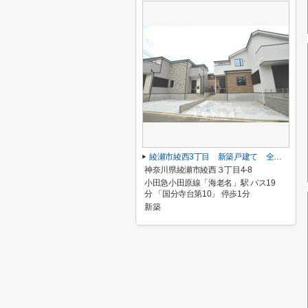
綾瀬市綾西3丁目 新築戸建て 全２棟【仲介手数料無料】
神奈川県綾瀬市綾西３丁目4-8
小田急小田原線「海老名」駅 バス19
分 「国分寺台第10」 停歩1分
新築