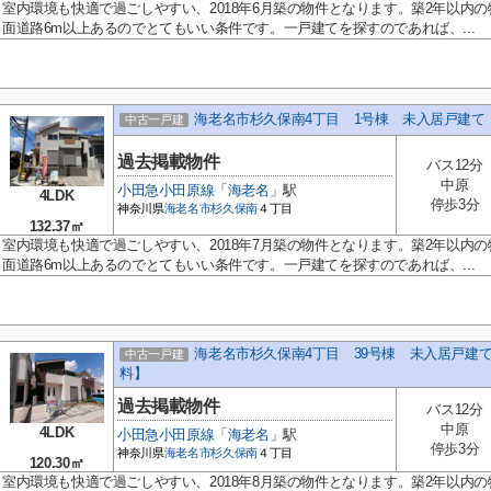
室内環境も快適で過ごしやすい、2018年6月築の物件となります。築2年以内
面道路6m以上あるのでとてもいい条件です。一戸建てを探すのであれば、...
海老名市杉久保南4丁目 1号棟 未入居戸建て
中古一戸建
過去掲載物件
バス12分
中原
小田急小田原線
「
海老名
」駅
4LDK
停歩3分
神奈川県
海老名市
杉久保南
４丁目
132.37㎡
室内環境も快適で過ごしやすい、2018年7月築の物件となります。築2年以内
面道路6m以上あるのでとてもいい条件です。一戸建てを探すのであれば、...
海老名市杉久保南4丁目 39号棟 未入居戸建
中古一戸建
料】
過去掲載物件
バス12分
中原
4LDK
小田急小田原線
「
海老名
」駅
停歩3分
神奈川県
海老名市
杉久保南
４丁目
120.30㎡
室内環境も快適で過ごしやすい、2018年8月築の物件となります。築2年以内