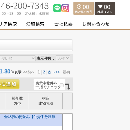
00
00
：00～18：00
定休日：
水曜日
表示件数：
-30
件表示
<<前へ
1
2
次へ>>
最初
表示中物件を
一括でチェック
築年数
構造
方位
建物面積
て 全48低の街並み【仲介手数料無