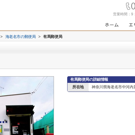
営業時間：
9
>
海老名市の郵便局
>
有馬郵便局
有馬郵便局の詳細情報
所在地
神奈川県海老名市中河内13