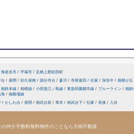
海老名市
/
平塚市
/
足柄上郡松田町
野台
/
座間
/
杉久保南
/
国分寺台
/
蓼川
/
寺尾釜田
/
社家
/
深谷中
/
相模が丘
相鉄本線
/
相模線
/
小田急江ノ島線
/
東急田園都市線
/
ブルーライン
/
相鉄
高海
/
御殿場線
野
/
かしわ台
/
座間
/
相武台前
/
厚木
/
相武台下
/
社家
/
長後
/
入谷
ンの仲介手数料無料物件のことなら大樹不動産