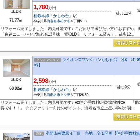
1,780
万円
3LDK
徒歩11分
相鉄本線
「
かしわ台
」駅
71.77㎡
神奈川県
海老名市
柏ケ谷
４丁目5-13
リフォーム完了しました！内見可能です♪ こだわりで選びたい方におすすめ。
「東建ニューハイツ海老名13号棟 4階3LDK リフォーム済み」。徒歩12...
ライオンズマンションかしわ台 2階 3L
中古マンション
料】
3LDK
2,598
万円
徒歩9分
68.82㎡
相鉄本線
「
かしわ台
」駅
神奈川県
海老名市
上今泉
６丁目26-50
リフォーム完了しました！内見可能です♪ ■□仲介手数料0円対象物件□■ 『他
得です！！』 ☆☆ファミリー向けのポイント、海老名市立上星小学校が徒...
座間市南栗原４丁目 売地 全１区画【仲介手数料無
売地