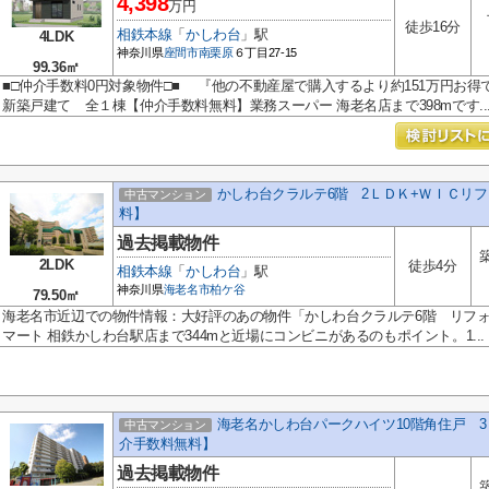
4,398
万円
徒歩16分
相鉄本線
「
かしわ台
」駅
4LDK
神奈川県
座間市
南栗原
６丁目27-15
99.36㎡
■□仲介手数料0円対象物件□■ 『他の不動産屋で購入するより約151万円お
新築戸建て 全１棟【仲介手数料無料】業務スーパー 海老名店まで398mです..
かしわ台クラルテ6階 2ＬＤＫ+ＷＩＣリ
中古マンション
料】
過去掲載物件
2LDK
徒歩4分
相鉄本線
「
かしわ台
」駅
神奈川県
海老名市
柏ケ谷
79.50㎡
海老名市近辺での物件情報：大好評のあの物件「かしわ台クラルテ6階 リフ
マート 相鉄かしわ台駅店まで344mと近場にコンビニがあるのもポイント。1...
海老名かしわ台パークハイツ10階角住戸 
中古マンション
介手数料無料】
過去掲載物件