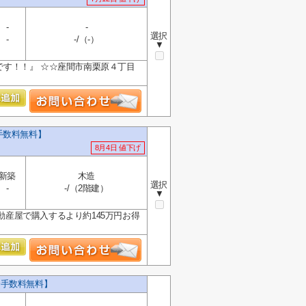
-
-
選択
-
-/（-）
▼
得です！！』 ☆☆座間市南栗原４丁目
手数料無料】
8月4日 値下げ
新築
木造
選択
-
-/（2階建）
▼
動産屋で購入するより約145万円お得
介手数料無料】