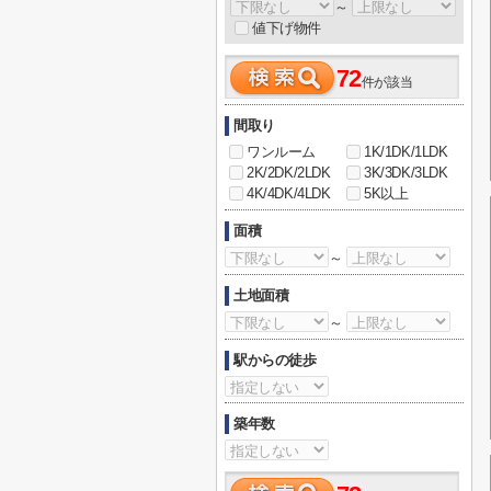
～
値下げ物件
72
件が該当
間取り
ワンルーム
1K/1DK/1LDK
2K/2DK/2LDK
3K/3DK/3LDK
4K/4DK/4LDK
5K以上
面積
～
土地面積
～
駅からの徒歩
築年数