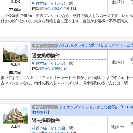
3LDK
徒歩7分
相鉄本線
「
かしわ台
」駅
神奈川県
海老名市
上今泉
６丁目
77.60㎡
北部公園まで487m。中古マンションなら、物件の購入もスムーズです。駅か
付きの物件なので、大きな荷物も楽に運べます。当社がお客様の不動産購入...
かしわ台クラルテ5階 4ＬＤＫリフォーム
中古マンション
過去掲載物件
徒歩4分
相鉄本線
「
かしわ台
」駅
4LDK
神奈川県
海老名市
柏ケ谷
89.71㎡
歩いてすぐ。コンビニ「ファミリーマート 相鉄かしわ台駅店」まで417m。日
古マンションなら、物件の購入もスムーズです。電車移動の多い方には、駅...
ライオンズマンションかしわ台9階 3ＬＤ
中古マンション
数料無料】
過去掲載物件
3LDK
徒歩9分
相鉄本線
「
かしわ台
」駅