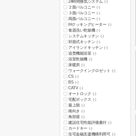
24時間換気システム
(-)
２面バルコニー
(-)
３面バルコニー
(-)
両面バルコニー
(-)
IHクッキングヒーター
(-)
食器洗い乾燥機
(-)
システムキッチン
(-)
対面式キッチン
(-)
アイランドキッチン
(-)
追焚機能浴室
(-)
浴室乾燥機
(-)
床暖房
(-)
ウォークインクロゼット
(-)
CS
(-)
BS
(-)
CATV
(-)
オートロック
(-)
宅配ボックス
(-)
最上階
(-)
南向き
(-)
角部屋
(-)
建設住宅性能評価書付
(-)
カードキー
(-)
住宅金融支援機構利用可
(-)