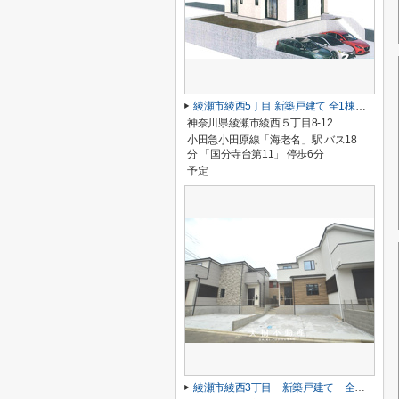
綾瀬市綾西5丁目 新築戸建て 全1棟【仲介手数料無料】
神奈川県綾瀬市綾西５丁目8-12
小田急小田原線「海老名」駅 バス18
分 「国分寺台第11」 停歩6分
予定
綾瀬市綾西3丁目 新築戸建て 全２棟【仲介手数料無料】