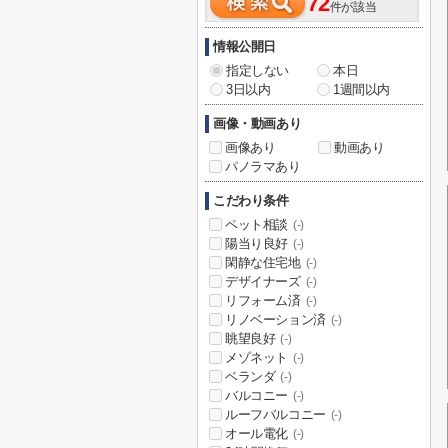
72
件が該当
情報公開日
指定しない
本日
3日以内
1週間以内
画像・動画あり
画像あり
動画あり
パノラマあり
こだわり条件
ペット相談
(-)
陽当り良好
(-)
閑静な住宅地
(-)
デザイナーズ
(-)
リフォーム済
(-)
リノベーション済
(-)
眺望良好
(-)
メゾネット
(-)
ベランダ
(-)
バルコニー
(-)
ルーフバルコニー
(-)
オール電化
(-)