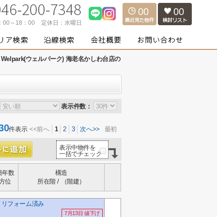
00
00
：00～18：00
定休日：
水曜日
Welpark(ウェルパーク) 海老名かしわ台店の
表示件数：
30
件表示
<<前へ
1
2
3
次へ>>
最初
表示中物件を
一括でチェック
築年数
構造
方位
所在階 / （階建）
K リフォーム済み
7月13日 値下げ