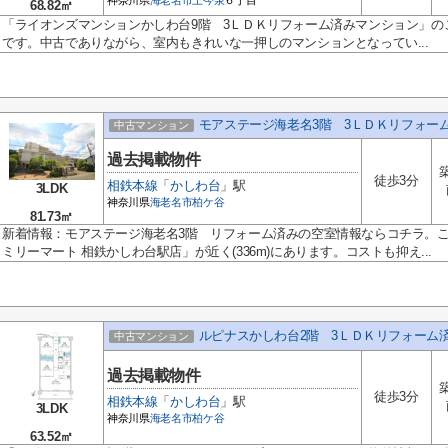
神奈川県
海老名市
上今泉
６丁目
68.82㎡
「ライオンズマンションかしわ台9階 3ＬＤＫリフォーム済みマンション」の
です。中古でありながら、室内もきれいな一押しのマンションとなってい...
モアステージ海老名3階 3ＬＤＫリフォー
中古マンション
過去掲載物件
徒歩3分
相鉄本線
「
かしわ台
」駅
3LDK
神奈川県
海老名市
柏ケ谷
81.73㎡
新着情報：モアステージ海老名3階 リフォーム済みの空室情報ならコチラ。
ミリーマート 相鉄かしわ台駅店」が近く(336m)にあります。コストも抑え...
ルピナスかしわ台2階 3ＬＤＫリフォーム
中古マンション
過去掲載物件
徒歩3分
相鉄本線
「
かしわ台
」駅
3LDK
神奈川県
海老名市
柏ケ谷
63.52㎡