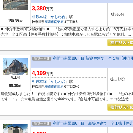
3,380
万円
徒歩6分
相鉄本線
「
かしわ台
」駅
150.39㎡
神奈川県
座間市
南栗原
４丁目9-3
■□仲介手数料0円対象物件□■ 『他の不動産屋で購入するより約118万円お
売地 全１区画【仲介手数料無料】：相鉄本線かしわ台駅にも近くて便利。...
座間市南栗原6丁目 新築戸建て 全１棟【仲介
新築一戸建
4,199
万円
4LDK
徒歩14分
相鉄本線
「
かしわ台
」駅
99.30㎡
神奈川県
座間市
南栗原
６丁目27-6
建物完成しました！！内見可能です♪ ■□仲介手数料0円対象物件□■ 『他の不
です！！』 ☆☆亀島自然公園まで444mです。2台駐車可能です。エコな追焚...
座間市南栗原6丁目 新築戸建て 全１棟【仲
新築一戸建