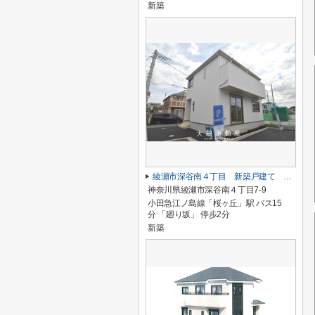
新築
綾瀬市深谷南４丁目 新築戸建て 全5棟【仲介手数料無料】
神奈川県綾瀬市深谷南４丁目7-9
小田急江ノ島線「桜ヶ丘」駅 バス15
分 「廻り坂」 停歩2分
新築