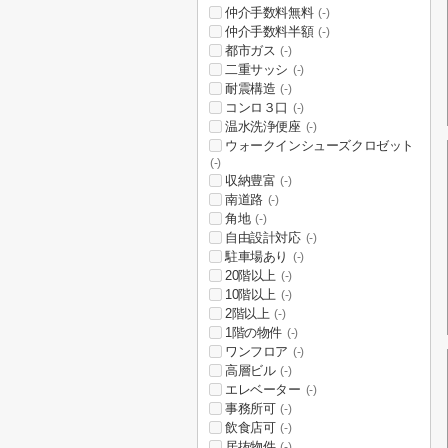
仲介手数料無料
(-)
仲介手数料半額
(-)
都市ガス
(-)
二重サッシ
(-)
耐震構造
(-)
コンロ３口
(-)
温水洗浄便座
(-)
ウォークインシューズクロゼット
(-)
収納豊富
(-)
南道路
(-)
角地
(-)
自由設計対応
(-)
駐車場あり
(-)
20階以上
(-)
10階以上
(-)
2階以上
(-)
1階の物件
(-)
ワンフロア
(-)
高層ビル
(-)
エレベーター
(-)
事務所可
(-)
飲食店可
(-)
居抜物件
(-)