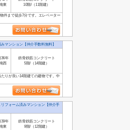
南東
10階/（11階建）
ら物件まで徒歩7分です。エレベーター
済みマンション【仲介手数料無料】
築36年
鉄骨鉄筋コンクリート
南西
5階/（14階建）
当たりが良い14階建ての建物です。中
Ｋリフォーム済みマンション【仲介手
築39年
鉄骨鉄筋コンクリート
南東
9階/（12階建）