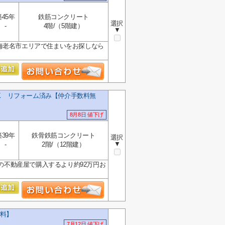
築45年
鉄筋コンクリート
選択
-
4階/（5階建）
▼
海老名市エリアで住まいをお探しなら
DK リフォーム済み【仲介手数料無
8月8日 値下げ
築39年
鉄骨鉄筋コンクリート
選択
▼
-
2階/（12階建）
の不動産屋で購入するより約92万円お
料】
7月12日 値下げ