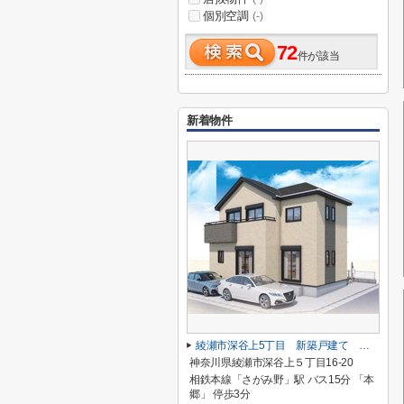
個別空調
(-)
72
件が該当
新着物件
綾瀬市深谷上5丁目 新築戸建て 全１棟【仲介手数料無料】
神奈川県綾瀬市深谷上５丁目16-20
相鉄本線「さがみ野」駅 バス15分 「本
郷」 停歩3分