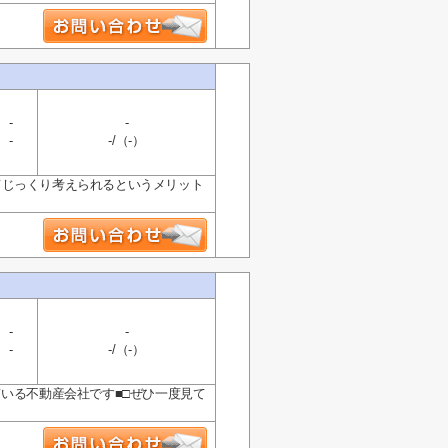
-
-
-
-/（-）
てじっくり考えられるというメリット
-
-
-
-/（-）
ている不動産会社です■□ぜひ一度見て