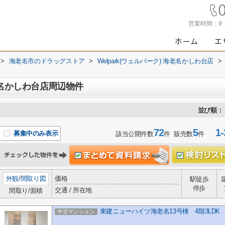
営業時間：
9
>
海老名市のドラッグストア
>
Welpark(ウェルパーク) 海老名かしわ台店
>
海老名かしわ台店周辺物件
並び順：
72
5
1-
募集中のみ表示
該当公開件数
件 販売数
件
外観
/
間取り図
価格
駅徒歩
停歩
交通 / 所在地
間取り/面積
東建ニューハイツ海老名13号棟 4階3LD
中古マンション