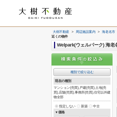
大樹不動産
>
周辺施設案内
>
海老名市
近くの物件
Welpark(ウェルパーク) 
種別で絞り込む
現在の種別
マンション(売買),戸建(売買),土地(売
買),店舗(売買),事務所(売買),住宅以外建
物全部
指定しない
新築
中古
▼価格