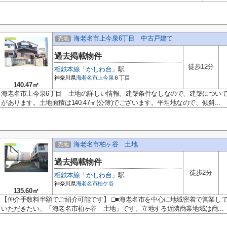
海老名市上今泉6丁目 中古戸建て
売地
過去掲載物件
徒歩12分
相鉄本線
「
かしわ台
」駅
神奈川県
海老名市
上今泉
６丁目
140.47㎡
海老名市上今泉6丁目 土地の詳しい情報。建築条件なしなので、建築につい
があります。土地面積は140.47㎡(公簿)でございます。平坦地なので、傾斜...
海老名市柏ヶ谷 土地
売地
過去掲載物件
徒歩2分
相鉄本線
「
かしわ台
」駅
神奈川県
海老名市
柏ケ谷
135.60㎡
【仲介手数料半額でご紹介可能です】 □■海老名市を中心に地域密着で営業し
いただきたい、「海老名市柏ヶ谷 土地」です。立地する近隣商業地域は商...