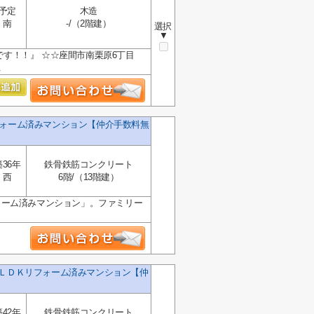
予定
木造
南
-/（2階建）
選択
▼
得です！！』 ☆☆座間市南栗原6丁目
.
フォーム済みマンション【仲介手数料無
築36年
鉄骨鉄筋コンクリート
西
6階/（13階建）
ォーム済みマンション」。ファミリー
3ＬＤＫリフォーム済みマンション【仲
築42年
鉄骨鉄筋コンクリート