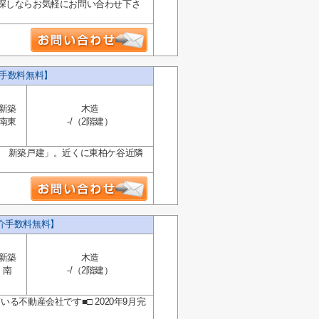
探しならお気軽にお問い合わせ下さ
介手数料無料】
新築
木造
南東
-/（2階建）
棟 新築戸建」。近くに東柏ケ谷近隣
介手数料無料】
新築
木造
南
-/（2階建）
不動産会社です■□ 2020年9月完