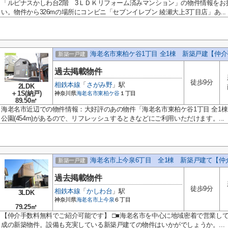
「ルピナスかしわ台2階 3ＬＤＫリフォーム済みマンション」の物件情報をお
い。物件から326mの場所にコンビニ「セブンイレブン 綾瀬大上3丁目店」あ...
海老名市東柏ケ谷1丁目 全1棟 新築戸建【仲
新築一戸建
過去掲載物件
徒歩9分
相鉄本線
「
さがみ野
」駅
2LDK
＋1S(納戸)
神奈川県
海老名市
東柏ケ谷
１丁目
89.50㎡
海老名市近辺での物件情報：大好評のあの物件「海老名市東柏ケ谷1丁目 全1
公園(454m)があるので、リフレッシュするときなどにご利用いただけます。...
海老名市上今泉6丁目 全1棟 新築戸建て【仲
新築一戸建
過去掲載物件
徒歩9分
相鉄本線
「
かしわ台
」駅
3LDK
神奈川県
海老名市
上今泉
６丁目
79.25㎡
【仲介手数料無料でご紹介可能です】 □■海老名市を中心に地域密着で営業している
成の新築物件。設備も充実している新築戸建ての物件はいかがでしょうか。...