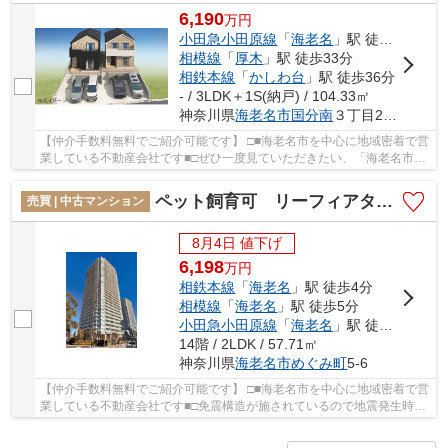
6,190
万
円
小田急小田原線
「
海老名
」駅 徒歩14分
相模線
「
厚木
」駅 徒歩33分
相鉄本線
「
かしわ台
」駅 徒歩36分
- / 3LDK＋1S(納戸) / 104.33㎡
神奈川県
海老名市
国分南
３丁目28-9
【仲介手数料無料でご紹介可能です】 □■海老名市を中心に地域密着で営
業している不動産会社です■□ぜひ一度見ていただきたい、「海老名市国
分南3丁目 新築戸建て 全2棟【仲介手数料無料...
ペット飼育可 リーフィアタワー海老名ブリスコート 14階2LDKリフォーム済み【仲介手数料無料】
売買 | 中古マンション
8月4日 値下げ
6,198
万
円
相鉄本線
「
海老名
」駅 徒歩4分
相模線
「
海老名
」駅 徒歩5分
小田急小田原線
「
海老名
」駅 徒歩4分
14階 / 2LDK / 57.71㎡
神奈川県
海老名市
めぐみ町
5-6
【仲介手数料無料でご紹介可能です】 □■海老名市を中心に地域密着で営
業している不動産会社です■□免震構造が施されているので地震発生時も
ダメージが少ないです。中古でありながら、綺...