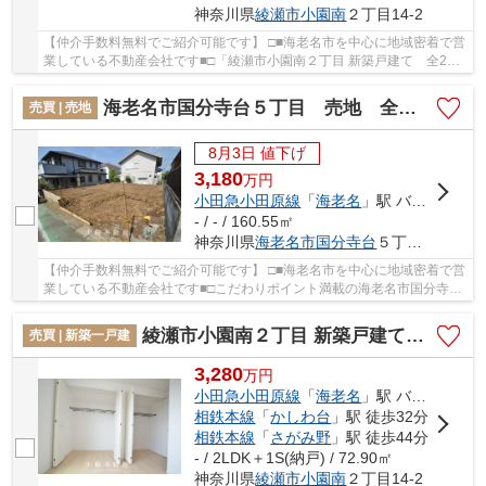
神奈川県
綾瀬市
小園南
２丁目14-2
【仲介手数料無料でご紹介可能です】 □■海老名市を中心に地域密着で営
業している不動産会社です■□「綾瀬市小園南２丁目 新築戸建て 全2棟
【仲介手数料無料】」の物件情報をお探しなら...
海老名市国分寺台５丁目 売地 全１区画【仲介手数料無料】
売買 | 売地
8月3日 値下げ
3,180
万
円
小田急小田原線
「
海老名
」駅 バス15分 「国分寺台第10」 停歩3分
- / - / 160.55㎡
神奈川県
海老名市
国分寺台
５丁目11-20
【仲介手数料無料でご紹介可能です】 □■海老名市を中心に地域密着で営
業している不動産会社です■□こだわりポイント満載の海老名市国分寺台
５丁目 売地 全１区画【仲介手数料無料】。...
綾瀬市小園南２丁目 新築戸建て 全2棟【仲介手数料無料】
売買 | 新築一戸建
3,280
万
円
小田急小田原線
「
海老名
」駅 バス22分 「小園団地」 停歩2分
相鉄本線
「
かしわ台
」駅 徒歩32分
相鉄本線
「
さがみ野
」駅 徒歩44分
- / 2LDK＋1S(納戸) / 72.90㎡
神奈川県
綾瀬市
小園南
２丁目14-2