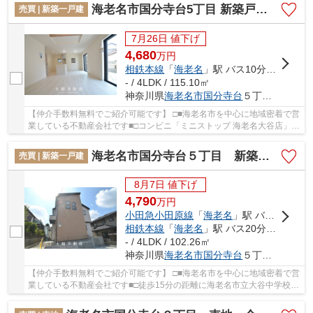
海老名市国分寺台5丁目 新築戸建て 全1棟【仲介手数料無料】
売買 | 新築一戸建
7月26日 値下げ
4,680
万
円
相鉄本線
「
海老名
」駅 バス10分 「国分寺台第９」 停歩3分
- / 4LDK / 115.10㎡
神奈川県
海老名市
国分寺台
５丁目11-30
【仲介手数料無料でご紹介可能です】 □■海老名市を中心に地域密着で営
業している不動産会社です■□コンビニ「ミニストップ 海老名大谷店」が
396m以内にある物件です。新築の戸建て物件...
海老名市国分寺台５丁目 新築戸建て 全1棟【仲介手数料無料】
売買 | 新築一戸建
8月7日 値下げ
4,790
万
円
小田急小田原線
「
海老名
」駅 バス20分 「国分寺台第９」 停歩2分
相鉄本線
「
海老名
」駅 バス20分 「国分寺台第９」 停歩2分
- / 4LDK / 102.26㎡
神奈川県
海老名市
国分寺台
５丁目8-25
【仲介手数料無料でご紹介可能です】 □■海老名市を中心に地域密着で営
業している不動産会社です■□徒歩15分の距離に海老名市立大谷中学校が
あるのも魅力。床下からの湿気もシャットアウ...