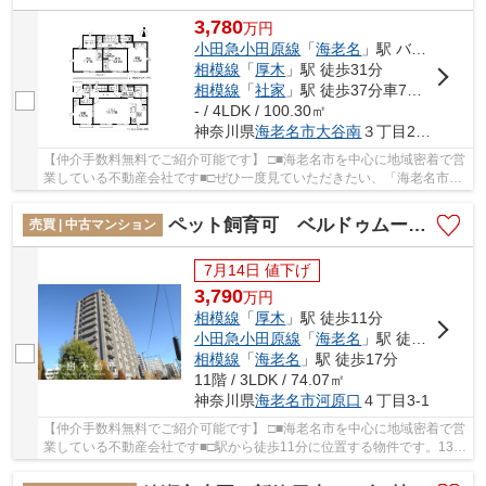
3,780
万
円
小田急小田原線
「
海老名
」駅 バス13分 「坂下」 停歩5分
相模線
「
厚木
」駅 徒歩31分
相模線
「
社家
」駅 徒歩37分車7分 3.1km
- / 4LDK / 100.30㎡
神奈川県
海老名市
大谷南
３丁目29-36
【仲介手数料無料でご紹介可能です】 □■海老名市を中心に地域密着で営
業している不動産会社です■□ぜひ一度見ていただきたい、「海老名市大
谷南３丁目 新築戸建て 全１棟【仲介手数料...
ペット飼育可 ベルドゥムール海老名弐番館11階３LDKリフォーム済み【仲介手数料無料】
売買 | 中古マンション
7月14日 値下げ
3,790
万
円
相模線
「
厚木
」駅 徒歩11分
小田急小田原線
「
海老名
」駅 徒歩17分
相模線
「
海老名
」駅 徒歩17分
11階 / 3LDK / 74.07㎡
神奈川県
海老名市
河原口
４丁目3-1
【仲介手数料無料でご紹介可能です】 □■海老名市を中心に地域密着で営
業している不動産会社です■□駅から徒歩11分に位置する物件です。13階
建てで街並みにも合ったおすすめの物件です。...