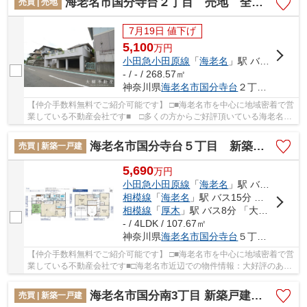
海老名市国分寺台２丁目 売地 全１区画 【仲介手数料無料】
売買 | 売地
7月19日 値下げ
5,100
万
円
小田急小田原線
「
海老名
」駅 バス8分 「国分寺台第５」 停歩3分
- / - / 268.57㎡
神奈川県
海老名市
国分寺台
２丁目9-6
【仲介手数料無料でご紹介可能です】 □■海老名市を中心に地域密着で営
業している不動産会社です■ □多くの方からご好評頂いている海老名市
国分寺台２丁目 売地 全１区画 【仲介手数...
海老名市国分寺台５丁目 新築戸建て 全１棟【仲介手数料無料】
売買 | 新築一戸建
5,690
万
円
小田急小田原線
「
海老名
」駅 バス15分 「国分寺台第８」 停歩5分
相模線
「
海老名
」駅 バス15分 「国分寺台第８」 停歩5分
相模線
「
厚木
」駅 バス8分 「大谷公民館（神奈川県）」 停歩15分
- / 4LDK / 107.67㎡
神奈川県
海老名市
国分寺台
５丁目3-13
【仲介手数料無料でご紹介可能です】 □■海老名市を中心に地域密着で営
業している不動産会社です■□海老名市近辺での物件情報：大好評のあの
物件「海老名市国分寺台５丁目 新築戸建て ...
海老名市国分南3丁目 新築戸建て 全2棟【仲介手数料無料】
売買 | 新築一戸建