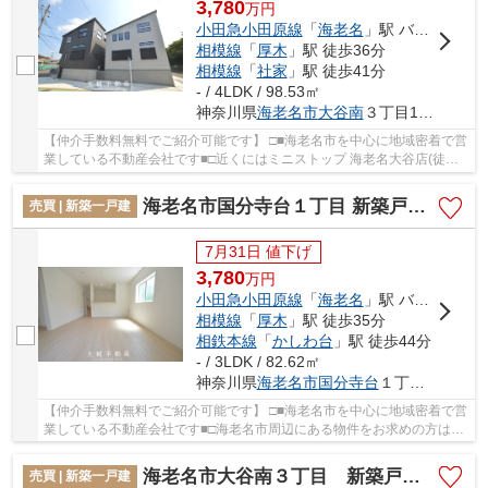
3,780
万
円
小田急小田原線
「
海老名
」駅 バス7分 「杉久保入口」 停歩5分
相模線
「
厚木
」駅 徒歩36分
相模線
「
社家
」駅 徒歩41分
- / 4LDK / 98.53㎡
神奈川県
海老名市
大谷南
３丁目10-6
【仲介手数料無料でご紹介可能です】 □■海老名市を中心に地域密着で営
業している不動産会社です■□近くにはミニストップ 海老名大谷店(徒歩5
分)がありちょっとした買い物に便利です。こ...
海老名市国分寺台１丁目 新築戸建て 全2棟【仲介手数料無料】
売買 | 新築一戸建
7月31日 値下げ
3,780
万
円
小田急小田原線
「
海老名
」駅 バス6分 「国分寺台第4」 停歩1分
相模線
「
厚木
」駅 徒歩35分
相鉄本線
「
かしわ台
」駅 徒歩44分
- / 3LDK / 82.62㎡
神奈川県
海老名市
国分寺台
１丁目17-30
【仲介手数料無料でご紹介可能です】 □■海老名市を中心に地域密着で営
業している不動産会社です■□海老名市周辺にある物件をお求めの方は
「海老名市国分寺台１丁目 新築戸建て 全2棟【...
海老名市大谷南３丁目 新築戸建て 全１棟【仲介手数料無料】
売買 | 新築一戸建