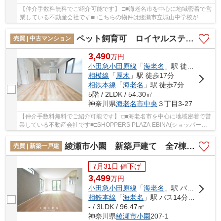
【仲介手数料無料でご紹介可能です】 □■海老名市を中心に地域密着で営
業している不動産会社です■□こちらの物件は綾瀬市立城山中学校が
1370m以内にあります。こちらは清潔感のある新築...
ペット飼育可 ロイヤルステージ海老名Ⅲ 5階2LDKリフォーム済み 【仲介手数料無料】
売買 | 中古マンション
3,490
万
円
小田急小田原線
「
海老名
」駅 徒歩5分
相模線
「
厚木
」駅 徒歩17分
相鉄本線
「
海老名
」駅 徒歩7分
5階 / 2LDK / 54.30㎡
神奈川県
海老名市
中央
３丁目3-27
【仲介手数料無料でご紹介可能です】 □■海老名市を中心に地域密着で営
業している不動産会社です■□SHOPPERS PLAZA EBINA(ショッパーズ
プラザ海老名)まで徒歩4分と気軽に行けるのがポイ...
綾瀬市小園 新築戸建て 全7棟【仲介手数料無料】
売買 | 新築一戸建
7月31日 値下げ
3,499
万
円
小田急小田原線
「
海老名
」駅 バス14分 「小園バザール前」 停歩2分
相鉄本線
「
海老名
」駅 バス14分 「小園バザール前」 停歩2分
- / 3LDK / 96.47㎡
神奈川県
綾瀬市
小園
207-1