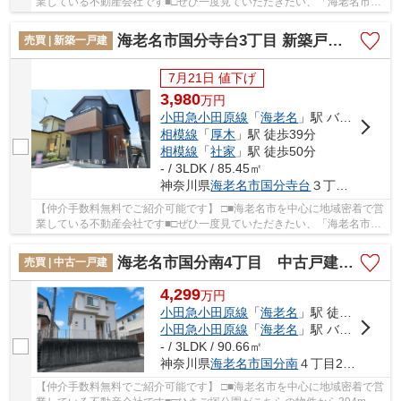
業している不動産会社です■□ぜひ一度見ていただきたい、「海老名市国
分寺台3丁目 新築戸建て 全2棟【仲介手数料無...
海老名市国分寺台3丁目 新築戸建て 全2棟【仲介手数料無料】
売買 | 新築一戸建
7月21日 値下げ
3,980
万
円
小田急小田原線
「
海老名
」駅 バス8分 「国分寺台第7」 停歩2分
相模線
「
厚木
」駅 徒歩39分
相模線
「
社家
」駅 徒歩50分
- / 3LDK / 85.45㎡
神奈川県
海老名市
国分寺台
３丁目3-12
【仲介手数料無料でご紹介可能です】 □■海老名市を中心に地域密着で営
業している不動産会社です■□ぜひ一度見ていただきたい、「海老名市国
分寺台3丁目 新築戸建て 全2棟【仲介手数料無...
海老名市国分南4丁目 中古戸建て 【仲介手数料無料】
売買 | 中古一戸建
4,299
万
円
小田急小田原線
「
海老名
」駅 徒歩19分
小田急小田原線
「
海老名
」駅 バス12分 「国分寺台第2」 停歩5分
- / 3LDK / 90.66㎡
神奈川県
海老名市
国分南
４丁目24-3
【仲介手数料無料でご紹介可能です】 □■海老名市を中心に地域密着で営