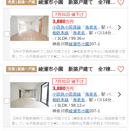
綾瀬市小園 新築戸建て 全7棟【仲介手数料無料】
売買 | 新築一戸建
7月31日 値下げ
3,880
万
円
小田急小田原線
「
海老名
」駅 バス14分 「小園バザール前」 停歩2分
相鉄本線
「
海老名
」駅 バス14分 「小園バザール前」 停歩2分
- / 3LDK / 99.36㎡
神奈川県
綾瀬市
小園
207-1
【仲介手数料無料でご紹介可能です】 □■海老名市を中心に地域密着で営
業している不動産会社です■□こちらの物件は早園小学校まで554m以内
にあるのがポイントです。地盤が弱いと大惨事に...
綾瀬市小園 新築戸建て 全7棟【仲介手数料無料】
売買 | 新築一戸建
7月31日 値下げ
3,880
万
円
小田急小田原線
「
海老名
」駅 バス14分 「小園バザール前」 停歩2分
相鉄本線
「
海老名
」駅 バス14分 「小園バザール前」 停歩2分
- / 3LDK / 98.12㎡
神奈川県
綾瀬市
小園
207-1
【仲介手数料無料でご紹介可能です】 □■海老名市を中心に地域密着で営
業している不動産会社です■□こちらの物件は早園小学校まで554m以内
にあるのがポイントです。地盤が弱いと大惨事に...