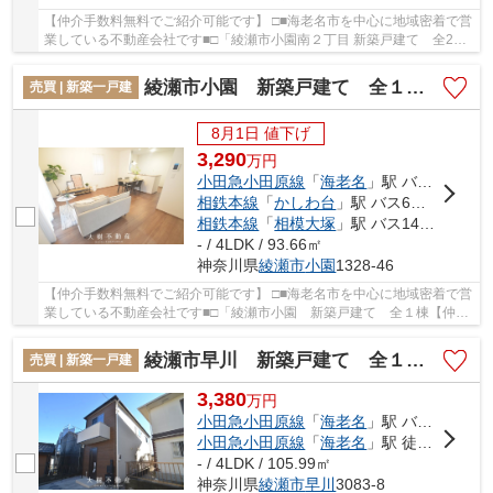
【仲介手数料無料でご紹介可能です】 □■海老名市を中心に地域密着で営
業している不動産会社です■□「綾瀬市小園南２丁目 新築戸建て 全2棟
【仲介手数料無料】」の物件情報をお探しなら...
綾瀬市小園 新築戸建て 全１棟【仲介手数料無料】
売買 | 新築一戸建
8月1日 値下げ
3,290
万
円
小田急小田原線
「
海老名
」駅 バス13分 「北原」 停歩3分
相鉄本線
「
かしわ台
」駅 バス6分 「望地」 停歩6分
相鉄本線
「
相模大塚
」駅 バス14分 「北原」 停歩2分
- / 4LDK / 93.66㎡
神奈川県
綾瀬市
小園
1328-46
【仲介手数料無料でご紹介可能です】 □■海老名市を中心に地域密着で営
業している不動産会社です■□「綾瀬市小園 新築戸建て 全１棟【仲介
手数料無料】」の物件情報をお探しならお気軽...
綾瀬市早川 新築戸建て 全１棟【仲介手数料無料】
売買 | 新築一戸建
3,380
万
円
小田急小田原線
「
海老名
」駅 バス16分 「新橋（神奈川県）」 停歩3分
小田急小田原線
「
海老名
」駅 徒歩27分
- / 4LDK / 105.99㎡
神奈川県
綾瀬市
早川
3083-8