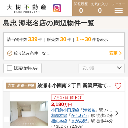
閲覧履歴
お気に入り
メニュー
0
0
島忠 海老名店の周辺物件一覧
339
30
1～30
該当物件数
件
販売数
件
件を表示
変更
絞り込み条件：
なし
販売物件のみ
綾瀬市小園南２丁目 新築戸建て 全2棟【仲介手数料無料】
売買 | 新築一戸建
7月17日 値下げ
3,180
万
円
小田急小田原線
「
海老名
」駅 バス22分 「小園団地」 停歩2分
相鉄本線
「
かしわ台
」駅 徒歩32分
相鉄本線
「
さがみ野
」駅 徒歩44分
- / 3LDK / 72.90㎡