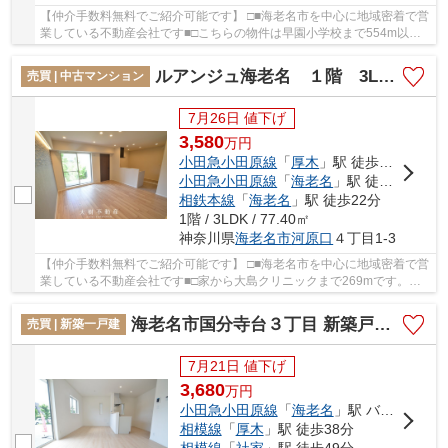
【仲介手数料無料でご紹介可能です】 □■海老名市を中心に地域密着で営
業している不動産会社です■□こちらの物件は早園小学校まで554m以内
にあるのがポイントです。地盤が弱いと大惨事に...
ルアンジュ海老名 １階 3LDK リフォーム済み 【仲介手数料無料】
売買 | 中古マンション
7月26日 値下げ
3,580
万
円
小田急小田原線
「
厚木
」駅 徒歩5分
小田急小田原線
「
海老名
」駅 徒歩22分
相鉄本線
「
海老名
」駅 徒歩22分
1階 / 3LDK / 77.40㎡
神奈川県
海老名市
河原口
４丁目1-3
【仲介手数料無料でご紹介可能です】 □■海老名市を中心に地域密着で営
業している不動産会社です■□家から大島クリニックまで269mです。こ
ちらの10階建ての物件はいかがでしょうか。駅の...
海老名市国分寺台３丁目 新築戸建て 全2棟【仲介手数料無料】
売買 | 新築一戸建
7月21日 値下げ
3,680
万
円
小田急小田原線
「
海老名
」駅 バス16分 「国分寺台第7」 停歩2分
相模線
「
厚木
」駅 徒歩38分