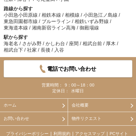
路線から探す
小田急小田原線
/
相鉄本線
/
相模線
/
小田急江ノ島線
/
東急田園都市線
/
ブルーライン
/
相鉄いずみ野線
/
東海道本線
/
湘南新宿ライン高海
/
御殿場線
駅から探す
海老名
/
さがみ野
/
かしわ台
/
座間
/
相武台前
/
厚木
/
相武台下
/
社家
/
長後
/
入谷
電話でお問い合わせ
営業時間：
9：00～18：00
定休日：
水曜日
ホーム
会社概要
お問い合わせ
物件リクエスト
プライバシーポリシー
利用規約
アクセスマップ
PCサイト