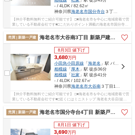
相模線
「
社家
」駅 徒歩49分
- / 4LDK / 82.62㎡
神奈川県
海老名市
国分寺台
３丁目2-22
【仲介手数料無料でご紹介可能です】 □■海老名市を中心に地域密着で営
業している不動産会社です■□こだわりポイント満載の海老名市国分寺台
３丁目 新築戸建て 全2棟【仲介手数料無料】...
海老名市大谷南3丁目 新築戸建て 全3棟【仲介手数料無料】
売買 | 新築一戸建
8月3日 値下げ
3,680
万
円
小田急小田原線
「
海老名
」駅 バス7分 「杉久保入口」 停歩5分
相模線
「
厚木
」駅 徒歩36分
相模線
「
社家
」駅 徒歩41分
- / 4LDK / 102.67㎡
神奈川県
海老名市
大谷南
３丁目10-6
【仲介手数料無料でご紹介可能です】 □■海老名市を中心に地域密着で営
業している不動産会社です■□近くにはミニストップ 海老名大谷店(徒歩5
分)がありちょっとした買い物に便利です。こ...
海老名市国分寺台4丁目 新築戸建て 全2棟【仲介手数料無料】
売買 | 新築一戸建
8月1日 値下げ
3,690
万
円