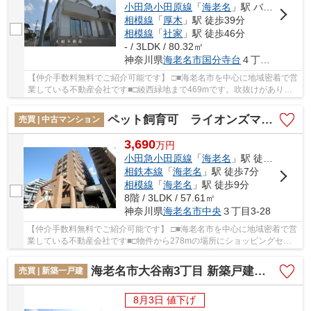
小田急小田原線
「
海老名
」駅 バス10分 「国分寺台第9」 停歩2分
相模線
「
厚木
」駅 徒歩39分
相模線
「
社家
」駅 徒歩46分
- / 3LDK / 80.32㎡
神奈川県
海老名市
国分寺台
４丁目13-7
【仲介手数料無料でご紹介可能です】 □■海老名市を中心に地域密着で営
業している不動産会社です■□綾西緑地まで469mです。吹抜けがあり、
天井の圧迫感が無いのも魅力です。前面道路6m以...
ペット飼育可 ライオンズマンション海老名第2 8階 ３LDK リフォーム済み 【仲介手数料無料】
売買 | 中古マンション
3,690
万
円
小田急小田原線
「
海老名
」駅 徒歩6分
相鉄本線
「
海老名
」駅 徒歩7分
相模線
「
海老名
」駅 徒歩9分
8階 / 3LDK / 57.61㎡
神奈川県
海老名市
中央
３丁目3-28
【仲介手数料無料でご紹介可能です】 □■海老名市を中心に地域密着で営
業している不動産会社です■□物件から278mの場所にショッピングセン
ター「SHOPPERS PLAZA EBINA(ショッパーズプラ...
海老名市大谷南3丁目 新築戸建て 全3棟【仲介手数料無料】
売買 | 新築一戸建
8月3日 値下げ