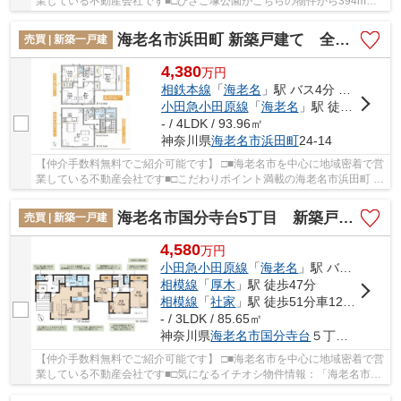
業している不動産会社です■□ひさご塚公園がこちらの物件から394mの
ところにあります。こちらは中古の戸建てです。...
海老名市浜田町 新築戸建て 全１棟【仲介手数料無料】
売買 | 新築一戸建
4,380
万
円
相鉄本線
「
海老名
」駅 バス4分 「大谷小学校」 停歩2分
小田急小田原線
「
海老名
」駅 徒歩27分
- / 4LDK / 93.96㎡
神奈川県
海老名市
浜田町
24-14
【仲介手数料無料でご紹介可能です】 □■海老名市を中心に地域密着で営
業している不動産会社です■□こだわりポイント満載の海老名市浜田町 新
築戸建て 全１棟【仲介手数料無料】。徒歩...
海老名市国分寺台5丁目 新築戸建て 全１棟【仲介手数料無料】
売買 | 新築一戸建
4,580
万
円
小田急小田原線
「
海老名
」駅 バス10分 「国分寺台第9」 停歩4分
相模線
「
厚木
」駅 徒歩47分
相模線
「
社家
」駅 徒歩51分車12分 4.7km
- / 3LDK / 85.65㎡
神奈川県
海老名市
国分寺台
５丁目1-13
【仲介手数料無料でご紹介可能です】 □■海老名市を中心に地域密着で営
業している不動産会社です■□気になるイチオシ物件情報：「海老名市国
分寺台5丁目 新築戸建て 全１棟【仲介手数...