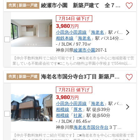
綾瀬市小園 新築戸建て 全７棟【仲介手数料無料】
売買 | 新築一戸建
7月14日 値下げ
3,980
万
円
小田急小田原線
「
海老名
」駅 バス14分 「小園バザール前」 停歩2分
相鉄本線
「
海老名
」駅 バス14分 「小園バザール前」 停歩2分
- / 3LDK / 97.70㎡
神奈川県
綾瀬市
小園
207-1
【仲介手数料無料でご紹介可能です】 □■海老名市を中心に地域密着で営
業している不動産会社です■□こちらの物件は早園小学校まで554m以内
にあるのがポイントです。地盤が弱いと大惨事に...
海老名市国分寺台3丁目 新築戸建て 全2棟【仲介手数料無料】
売買 | 新築一戸建
7月21日 値下げ
3,980
万
円
小田急小田原線
「
海老名
」駅 バス8分 「国分寺台第7」 停歩2分
相模線
「
厚木
」駅 徒歩39分
相模線
「
社家
」駅 徒歩50分
- / 3LDK / 85.45㎡
神奈川県
海老名市
国分寺台
３丁目3-12
【仲介手数料無料でご紹介可能です】 □■海老名市を中心に地域密着で営