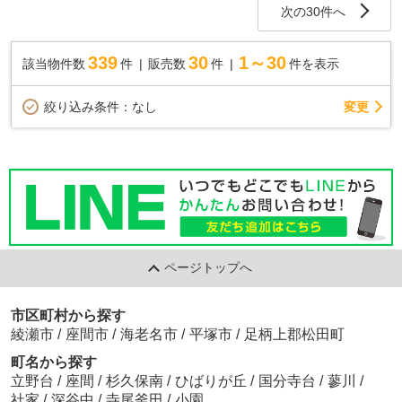
次の30件へ
339
30
1～30
該当物件数
件
販売数
件
件を表示
変更
絞り込み条件：
なし
ページトップへ
市区町村から探す
綾瀬市
/
座間市
/
海老名市
/
平塚市
/
足柄上郡松田町
町名から探す
立野台
/
座間
/
杉久保南
/
ひばりが丘
/
国分寺台
/
蓼川
/
社家
/
深谷中
/
寺尾釜田
/
小園