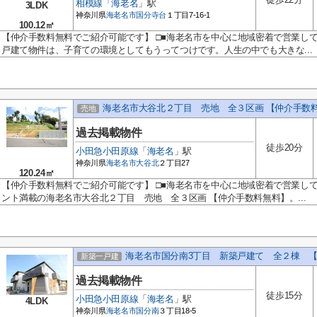
相模線
「
海老名
」駅
3LDK
神奈川県
海老名市
国分寺台
１丁目7-16-1
100.12㎡
【仲介手数料無料でご紹介可能です】 □■海老名市を中心に地域密着で営業し
戸建て物件は、子育ての環境としてもうってつけです。人生の中でも大きな...
海老名市大谷北２丁目 売地 全３区画 【仲介手数
売地
過去掲載物件
徒歩20分
小田急小田原線
「
海老名
」駅
神奈川県
海老名市
大谷北
２丁目27
120.24㎡
【仲介手数料無料でご紹介可能です】 □■海老名市を中心に地域密着で営業し
ント満載の海老名市大谷北２丁目 売地 全３区画 【仲介手数料無料】。...
海老名市国分南3丁目 新築戸建て 全２棟 
新築一戸建
過去掲載物件
徒歩15分
小田急小田原線
「
海老名
」駅
4LDK
神奈川県
海老名市
国分南
３丁目18-5