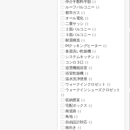
仲介手数料半額
(-)
ルーフバルコニー
(-)
都市ガス
(-)
オール電化
(-)
二重サッシ
(-)
２面バルコニー
(-)
３面バルコニー
(-)
耐震構造
(-)
IHクッキングヒーター
(-)
食器洗い乾燥機
(-)
システムキッチン
(-)
コンロ３口
(-)
追焚機能浴室
(-)
浴室乾燥機
(-)
温水洗浄便座
(-)
ウォークインクロゼット
(-)
ウォークインシューズクロゼット
(-)
収納豊富
(-)
宅配ボックス
(-)
南道路
(-)
角地
(-)
自由設計対応
(-)
南向き
(-)