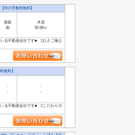
 【仲介手数料無料】
新築
木造
南
93.98㎡
ている不動産会社です■ □ひさご塚公
料無料】
-
-
-
-
ている不動産会社です■ □こだわりポ