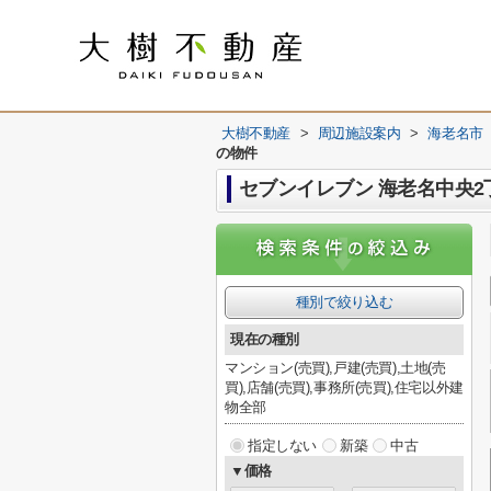
大樹不動産
>
周辺施設案内
>
海老名市
の物件
セブンイレブン 海老名中央
種別で絞り込む
現在の種別
マンション(売買),戸建(売買),土地(売
買),店舗(売買),事務所(売買),住宅以外建
物全部
指定しない
新築
中古
▼価格