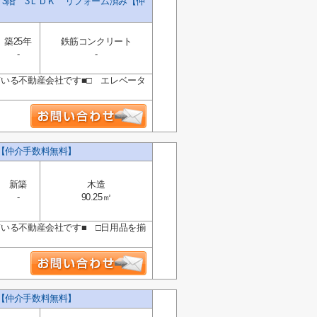
3階 3ＬＤＫ リフォーム済み【仲
築25年
鉄筋コンクリート
-
-
ている不動産会社です■□ エレベータ
【仲介手数料無料】
新築
木造
-
90.25㎡
ている不動産会社です■ □日用品を揃
【仲介手数料無料】