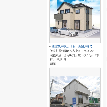
綾瀬市深谷上5丁目 新築戸建て 全１棟【仲介手数料無料】
神奈川県綾瀬市深谷上５丁目16-20
相鉄本線「さがみ野」駅 バス15分 「本
郷」 停歩3分
新築