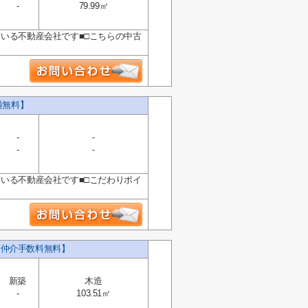
-
79.99㎡
ている不動産会社です■□こちらの中古
料無料】
-
-
-
-
ている不動産会社です■□こだわりポイ
【仲介手数料無料】
新築
木造
-
103.51㎡