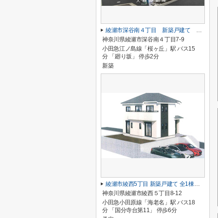
綾瀬市深谷南４丁目 新築戸建て 全5棟【仲介手数料無料】
神奈川県綾瀬市深谷南４丁目7-9
小田急江ノ島線「桜ヶ丘」駅 バス15
分 「廻り坂」 停歩2分
新築
綾瀬市綾西5丁目 新築戸建て 全1棟【仲介手数料無料】
神奈川県綾瀬市綾西５丁目8-12
小田急小田原線「海老名」駅 バス18
分 「国分寺台第11」 停歩6分