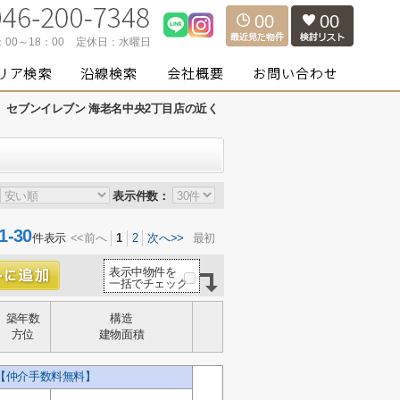
00
00
：00～18：00
定休日：
水曜日
セブンイレブン 海老名中央2丁目店の近く
表示件数：
-30
件表示
<<前へ
1
2
次へ>>
最初
表示中物件を
一括でチェック
築年数
構造
方位
建物面積
棟【仲介手数料無料】