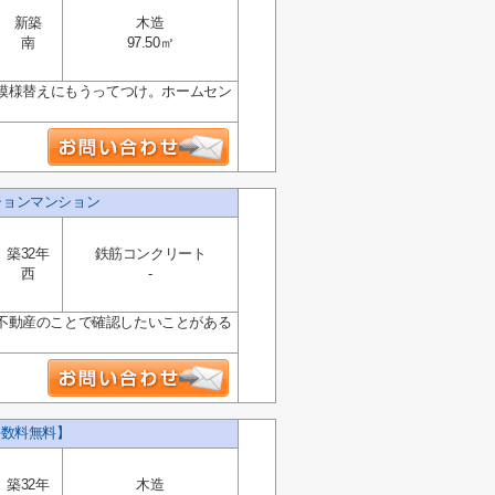
新築
木造
南
97.50㎡
や模様替えにもうってつけ。ホームセン
ションマンション
築32年
鉄筋コンクリート
西
-
不動産のことで確認したいことがある
手数料無料】
築32年
木造