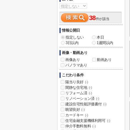
38
件が該当
情報公開日
指定しない
本日
3日以内
1週間以内
画像・動画あり
画像あり
動画あり
パノラマあり
こだわり条件
陽当り良好
(-)
閑静な住宅地
(-)
リフォーム済
(-)
リノベーション済
(-)
建設住宅性能評価書付
(-)
眺望良好
(-)
カードキー
(-)
住宅金融支援機構利用可
(-)
仲介手数料無料
(-)