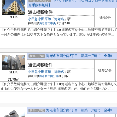
〈ペット飼育可〉小田急コアロード海老名Ⅳ
中古マンション
介手数料無料】
過去掲載物件
3LDK
徒歩9分
小田急小田原線
「
海老名
」駅
神奈川県
海老名市
中央
２丁目7-18
-
【仲介手数料無料でご紹介可能です】 □■海老名市を中心に地域密着で営業し
ー付きの物件はもはやマストな条件となっています。駅から徒歩9分の物件...
海老名市国分南3丁目 新築一戸建て 全4棟 
新築一戸建
過去掲載物件
徒歩14分
小田急小田原線
「
海老名
」駅
2LDK
神奈川県
海老名市
国分南
３丁目7
71.79㎡
【仲介手数料無料でご紹介可能です】 □■海老名市を中心に地域密着で営業し
えるのに便利なホームセンター「島忠 海老名店」が、物件から438mのとこ...
海老名市国分南3丁目 新築一戸建て 全4棟 
新築一戸建