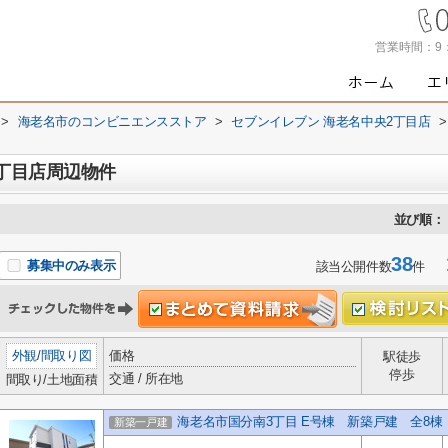
営業時間：
9
>
海老名市のコンビニエンスストア
>
セブンイレブン 海老名中央2丁目店
>
2丁目店周辺物件
並び順：
38
1
募集中のみ表示
該当公開件数
件
外観
/
間取り図
価格
駅徒歩
停歩
交通 / 所在地
間取り/土地面積
海老名市国分南3丁目 E号棟 新築戸建 全8
新築一戸建