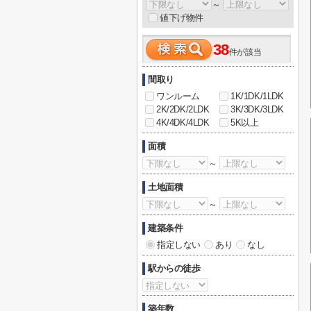
～
値下げ物件
38
件が該当
間取り
ワンルーム
1K/1DK/1LDK
2K/2DK/2LDK
3K/3DK/3LDK
4K/4DK/4LDK
5K以上
面積
～
土地面積
～
建築条件
指定しない
あり
なし
駅からの徒歩
築年数