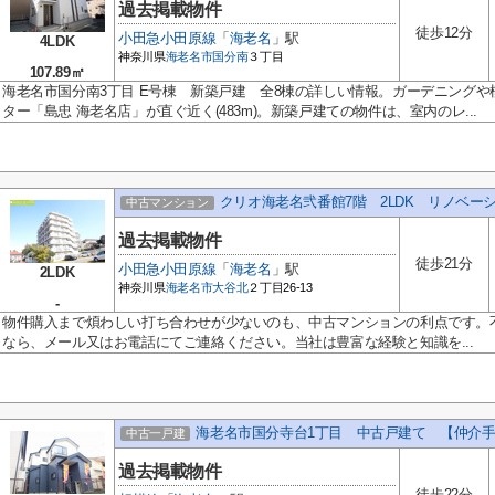
過去掲載物件
徒歩12分
小田急小田原線
「
海老名
」駅
4LDK
神奈川県
海老名市
国分南
３丁目
107.89㎡
海老名市国分南3丁目 E号棟 新築戸建 全8棟の詳しい情報。ガーデニング
ター「島忠 海老名店」が直ぐ近く(483m)。新築戸建ての物件は、室内のレ...
クリオ海老名弐番館7階 2LDK リノベー
中古マンション
過去掲載物件
徒歩21分
小田急小田原線
「
海老名
」駅
2LDK
神奈川県
海老名市
大谷北
２丁目26-13
-
物件購入まで煩わしい打ち合わせが少ないのも、中古マンションの利点です。
なら、メール又はお電話にてご連絡ください。当社は豊富な経験と知識を...
海老名市国分寺台1丁目 中古戸建て 【仲介
中古一戸建
過去掲載物件
徒歩22分