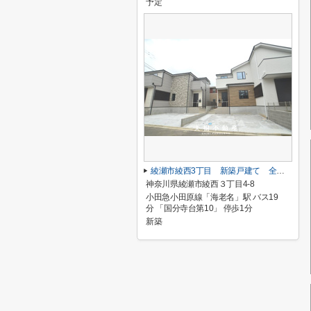
予定
綾瀬市綾西3丁目 新築戸建て 全２棟【仲介手数料無料】
神奈川県綾瀬市綾西３丁目4-8
小田急小田原線「海老名」駅 バス19
分 「国分寺台第10」 停歩1分
新築