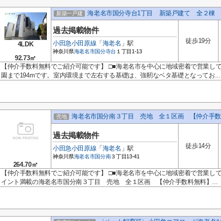
海老名市国分寺台1丁目 新築戸建て 全２棟
新築一戸建
過去掲載物件
徒歩19分
小田急小田原線
「
海老名
」駅
4LDK
神奈川県
海老名市
国分寺台
１丁目1-13
92.73㎡
【仲介手数料無料でご紹介可能です】 □■海老名市を中心に地域密着で営業し
園まで194mです。室内環境まで左右する基礎は、強靭なベタ基礎となってお...
海老名市国分南３丁目 売地 全１区画 【仲介手数
売地
過去掲載物件
徒歩14分
小田急小田原線
「
海老名
」駅
神奈川県
海老名市
国分南
３丁目13-41
264.70㎡
【仲介手数料無料でご紹介可能です】 □■海老名市を中心に地域密着で営業し
イント満載の海老名市国分南３丁目 売地 全１区画 【仲介手数料無料】...