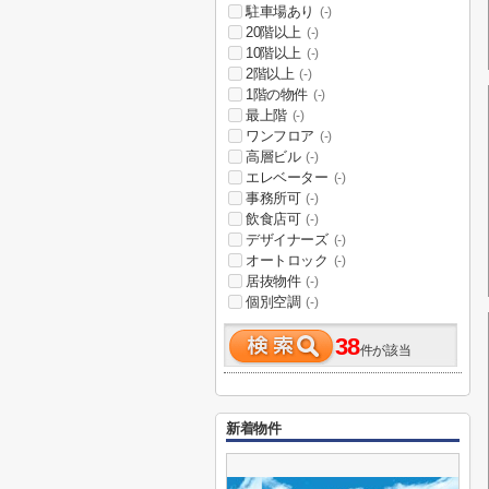
駐車場あり
(-)
20階以上
(-)
10階以上
(-)
2階以上
(-)
1階の物件
(-)
最上階
(-)
ワンフロア
(-)
高層ビル
(-)
エレベーター
(-)
事務所可
(-)
飲食店可
(-)
デザイナーズ
(-)
オートロック
(-)
居抜物件
(-)
個別空調
(-)
38
件が該当
新着物件