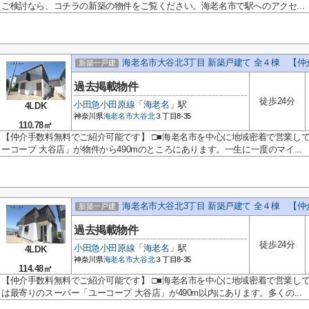
ご検討なら、コチラの新築の物件をご覧ください。海老名市で駅へのアクセ...
海老名市大谷北3丁目 新築戸建て 全４棟 【
新築一戸建
過去掲載物件
徒歩24分
小田急小田原線
「
海老名
」駅
4LDK
神奈川県
海老名市
大谷北
３丁目8-35
110.78㎡
【仲介手数料無料でご紹介可能です】 □■海老名市を中心に地域密着で営業し
ーコープ 大谷店」が物件から490mのところにあります。一生に一度のマイ...
海老名市大谷北3丁目 新築戸建て 全４棟 【
新築一戸建
過去掲載物件
徒歩24分
小田急小田原線
「
海老名
」駅
4LDK
神奈川県
海老名市
大谷北
３丁目8-35
114.48㎡
【仲介手数料無料でご紹介可能です】 □■海老名市を中心に地域密着で営業し
は最寄りのスーパー「ユーコープ 大谷店」が490m以内にあります。多くの...