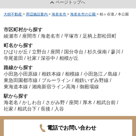
ページトップへ
大樹不動産
>
周辺施設案内
>
海老名市
>
海老名市の公園
>
柏ヶ谷瀧ノ本公園
市区町村から探す
綾瀬市
/
座間市
/
海老名市
/
平塚市
/
足柄上郡松田町
町名から探す
ひばりが丘
/
立野台
/
座間
/
国分寺台
/
杉久保南
/
蓼川
/
寺尾釜田
/
社家
/
深谷中
/
相模が丘
路線から探す
小田急小田原線
/
相鉄本線
/
相模線
/
小田急江ノ島線
/
東急田園都市線
/
ブルーライン
/
相鉄いずみ野線
/
東海道本線
/
湘南新宿ライン高海
/
御殿場線
駅から探す
海老名
/
かしわ台
/
さがみ野
/
座間
/
厚木
/
相武台前
/
社家
/
相武台下
/
長後
/
入谷
電話でお問い合わせ