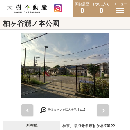
閲覧履歴
お気に入り
メニュー
0
0
柏ヶ谷瀧ノ本公園
前
次
画像タップで拡大表示【
1
/1】
所在地
神奈川県海老名市柏ケ谷306-33