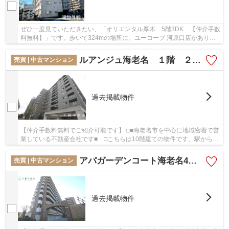
ぜひ一度見ていただきたい、「オリエンタル厚木 5階3DK 【仲介手数
料無料】」です。歩いて324mの場所に、ユーコープ 河原口店がありま
す。河原口上島合児童遊園まで237mです。中古マ...
ルアンジュ海老名 １階 ２LDK リフォーム済み 【仲介手数料無料】
売買 | 中古マンション
過去掲載物件
【仲介手数料無料でご紹介可能です】 □■海老名市を中心に地域密着で営
業している不動産会社です■ □こちらは10階建ての物件です。駅から徒
歩5分圏内にある駅近物件です。住んでいて心...
アパガーデンコート海老名4階 3ＬＤＫ リフォーム済み【仲介手数料0円】
売買 | 中古マンション
過去掲載物件