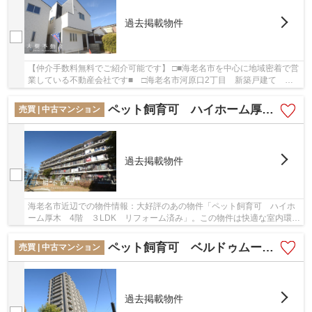
過去掲載物件
【仲介手数料無料でご紹介可能です】 □■海老名市を中心に地域密着で営
業している不動産会社です■ □海老名市河原口2丁目 新築戸建て 全2
棟 【仲介手数料無料】：小田急小田原線厚木...
ペット飼育可 ハイホーム厚木 4階 ３LDK リフォーム済み
売買 | 中古マンション
過去掲載物件
海老名市近辺での物件情報：大好評のあの物件「ペット飼育可 ハイホ
ーム厚木 4階 ３LDK リフォーム済み」。この物件は快適な室内環境
が魅力の中古マンションとなっています。駅か...
ペット飼育可 ベルドゥムール海老名弐番館4階３LDKリフォーム済み【仲介手数料無料】
売買 | 中古マンション
過去掲載物件