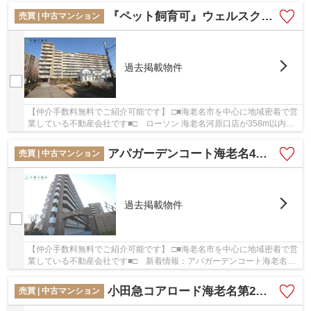
『ペット飼育可』ウェルスクエア海老名2階 3ＬＤＫ リフォーム済み【仲介手数料無料】
売買 | 中古マンション
過去掲載物件
【仲介手数料無料でご紹介可能です】 □■海老名市を中心に地域密着で営
業している不動産会社です■□ ローソン 海老名河原口店が358m以内に
ある物件です。こちらの物件から248mのところ...
アパガーデンコート海老名4階 3ＬＤＫ リフォーム済み【仲介手数料0円】
売買 | 中古マンション
過去掲載物件
【仲介手数料無料でご紹介可能です】 □■海老名市を中心に地域密着で営
業している不動産会社です■□ 新着情報：アパガーデンコート海老名
リフォーム済み 【仲介手数料無料】の空室情...
小田急コアロード海老名第2 4階３LDKリフォーム済み 【仲介手数料無料】
売買 | 中古マンション