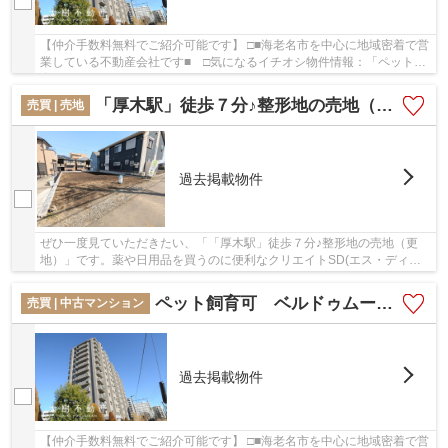
【仲介手数料無料でご紹介可能です】 □■海老名市を中心に地域密着で営
業している不動産会社です■ □気になるイチオシ物件情報：「ペット飼
育可 ベルドゥムール海老名弐番館4階３LDKリ...
「厚木駅」徒歩７分♪整形地の売地（更地）
売買 | 売地
過去掲載物件
ぜひ一度見ていただきたい、「「厚木駅」徒歩７分♪整形地の売地（更
地）」です。薬や日用品を買うのに便利なクリエイトSD(エス・ディー)
海老名河原口店まで、194mです。土地面積は167...
ペット飼育可 ベルドゥムール海老名弐番館6階３LDKリフォーム済み【仲介手数料無料】
売買 | 中古マンション
過去掲載物件
【仲介手数料無料でご紹介可能です】 □■海老名市を中心に地域密着で営