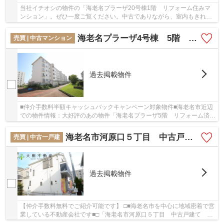
当社イチオシの物件の「海老名プラーザ20号棟1階 リフォーム住みマ
ンション」。ぜひ一度ご覧ください。中古でありながら、室内もきれい
な一押しのマンションとなっています。徒歩7分...
海老名プラーザ4号棟 5階 3ＬＤＫリフォーム済みマンション
売買 | 中古マンション
過去掲載物件
■仲介手数料半額キャッシュバックキャンペーン対象物件■海老名市近辺
での物件情報：大好評のあの物件「海老名プラーザ5階 リフォーム済み
マンション」。身近に人を感じることができる...
海老名市河原口５丁目 中古戸建て 【仲介手数料無料】
売買 | 中古一戸建
過去掲載物件
【仲介手数料無料でご紹介可能です】 □■海老名市を中心に地域密着で営
業している不動産会社です■□「海老名市河原口５丁目 中古戸建て
【仲介手数料無料】」の物件情報をお探しならお...