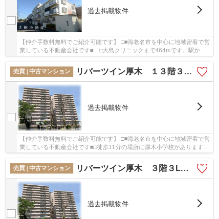
過去掲載物件
【仲介手数料無料でご紹介可能です】 □■海老名市を中心に地域密着で営
業している不動産会社です■ □大島クリニックまで464mです。駅から
徒歩6分圏内に立地しています。中古でありなが...
リバーツイン厚木 １３階３LDKリフォーム済み【仲介手数料無料】
売買 | 中古マンション
過去掲載物件
【仲介手数料無料でご紹介可能です】 □■海老名市を中心に地域密着で営
業している不動産会社です■□徒歩11分の場所に厚木小学校があります。
この物件は快適な室内環境が魅力の中古マンシ...
リバーツイン厚木 ３階３LDKリフォーム済み【仲介手数料無料】
売買 | 中古マンション
過去掲載物件