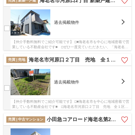
海老名市河原口2丁目 新築戸建て 全１棟【仲介手数料無料】
売買 | 新築一戸建
過去掲載物件
【仲介手数料無料でご紹介可能です】 □■海老名市を中心に地域密着で営
業している不動産会社です■ □ぜひ一度見ていただきたい、「海老名市
河原口2丁目 新築戸建て 全１棟【仲介手数料...
海老名市河原口２丁目 売地 全１区画【仲介手数料無料】
売買 | 売地
過去掲載物件
【仲介手数料無料でご紹介可能です】 □■海老名市を中心に地域密着で営
業している不動産会社です■ □海老名市河原口２丁目 売地 全１区画
【仲介手数料無料】：相模線厚木にも近くて便...
小田急コアロード海老名第2 1階３LDKリフォーム済み 【仲介手数料無料】
売買 | 中古マンション