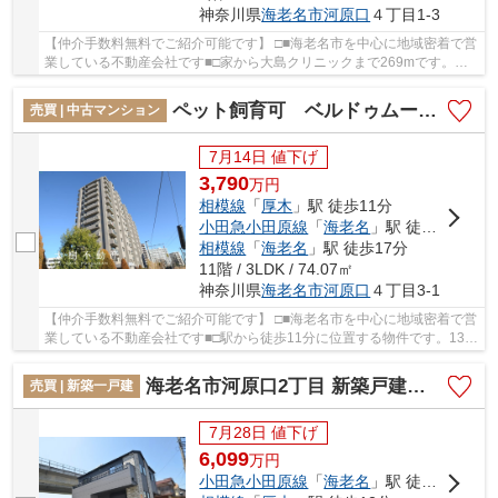
神奈川県
海老名市
河原口
４丁目1-3
【仲介手数料無料でご紹介可能です】 □■海老名市を中心に地域密着で営
業している不動産会社です■□家から大島クリニックまで269mです。こ
ちらの10階建ての物件はいかがでしょうか。駅の...
ペット飼育可 ベルドゥムール海老名弐番館11階３LDKリフォーム済み【仲介手数料無料】
売買 | 中古マンション
7月14日 値下げ
3,790
万
円
相模線
「
厚木
」駅 徒歩11分
小田急小田原線
「
海老名
」駅 徒歩17分
相模線
「
海老名
」駅 徒歩17分
11階 / 3LDK / 74.07㎡
神奈川県
海老名市
河原口
４丁目3-1
【仲介手数料無料でご紹介可能です】 □■海老名市を中心に地域密着で営
業している不動産会社です■□駅から徒歩11分に位置する物件です。13階
建てで街並みにも合ったおすすめの物件です。...
海老名市河原口2丁目 新築戸建て 全１棟【仲介手数料無料】
売買 | 新築一戸建
7月28日 値下げ
6,099
万
円
小田急小田原線
「
海老名
」駅 徒歩20分