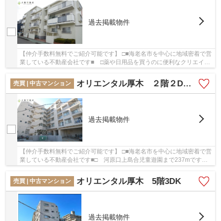
過去掲載物件
【仲介手数料無料でご紹介可能です】 □■海老名市を中心に地域密着で営
業している不動産会社です■ □薬や日用品を買うのに便利なクリエイト
SD(エス・ディー) 海老名河原口店まで、154m...
オリエンタル厚木 ２階２DK リフォーム済み 【仲介手数料無料】
売買 | 中古マンション
過去掲載物件
【仲介手数料無料でご紹介可能です】 □■海老名市を中心に地域密着で営
業している不動産会社です■□ 河原口上島合児童遊園まで237mです。
汚れが付きにくい外観タイルできれいな物件。中...
オリエンタル厚木 5階3DK
売買 | 中古マンション
過去掲載物件