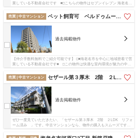
業している不動産会社です ■□こちらの物件はセブンイレブン 海老名あ
ゆみ橋店まで307mにあります。地上13階建て...
ペット飼育可 ベルドゥムール海老名弐番館6階３LDKリフォーム済み【仲介手数料無料】
売買 | 中古マンション
過去掲載物件
【仲介手数料無料でご紹介可能です】 □■海老名市を中心に地域密着で営
業している不動産会社です■ □この物件は快適な室内環境が魅力の中古
マンションとなっています。駅から徒歩9分の...
セザール第３厚木 2階 ２LDK リフォーム済み
売買 | 中古マンション
過去掲載物件
ぜひ一度見ていただきたい、「セザール第３厚木 2階 ２LDK リフォ
ーム済み 」です。中古マンションなら、物件の購入もスムーズです。
駅から徒歩10分圏内の物件です。当社は豊富な...