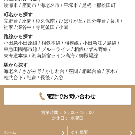
綾瀬市
/
座間市
/
海老名市
/
平塚市
/
足柄上郡松田町
町名から探す
立野台
/
座間
/
杉久保南
/
ひばりが丘
/
国分寺台
/
蓼川
/
社家
/
深谷中
/
寺尾釜田
/
小園
路線から探す
小田急小田原線
/
相鉄本線
/
相模線
/
小田急江ノ島線
/
東急田園都市線
/
ブルーライン
/
相鉄いずみ野線
/
東海道本線
/
湘南新宿ライン高海
/
御殿場線
駅から探す
海老名
/
さがみ野
/
かしわ台
/
座間
/
相武台前
/
厚木
/
相武台下
/
社家
/
長後
/
入谷
電話でお問い合わせ
営業時間：
9：00～18：00
定休日：
水曜日
ホーム
会社概要