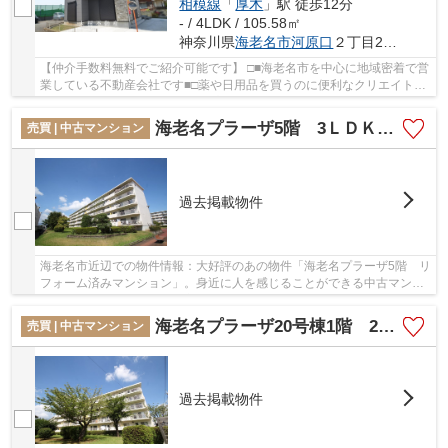
相模線
「
厚木
」駅 徒歩12分
- / 4LDK / 105.58㎡
神奈川県
海老名市
河原口
２丁目21-5
【仲介手数料無料でご紹介可能です】 □■海老名市を中心に地域密着で営
業している不動産会社です■□薬や日用品を買うのに便利なクリエイト
SD(エス・ディー) 海老名河原口店まで403mです...
海老名プラーザ5階 3ＬＤＫリフォーム済みマンション【仲介手数料無料】
売買 | 中古マンション
過去掲載物件
海老名市近辺での物件情報：大好評のあの物件「海老名プラーザ5階 リ
フォーム済みマンション」。身近に人を感じることができる中古マンシ
ョンです。電車移動の多い方には、駅から徒歩...
海老名プラーザ20号棟1階 2ＬＤＫリフォーム住みマンション【仲介手数料無料】
売買 | 中古マンション
過去掲載物件