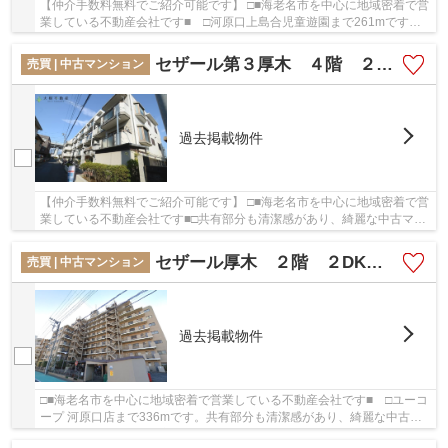
【仲介手数料無料でご紹介可能です】 □■海老名市を中心に地域密着で営
業している不動産会社です■ □河原口上島合児童遊園まで261mです。
薬や日用品を買うのに便利なドラッグストアスマ...
セザール第３厚木 ４階 ２LDK リフォーム済み 【仲介手数料無料】
売買 | 中古マンション
過去掲載物件
【仲介手数料無料でご紹介可能です】 □■海老名市を中心に地域密着で営
業している不動産会社です■□共有部分も清潔感があり、綺麗な中古マン
ションです。駅徒歩10分の物件です。相模線厚...
セザール厚木 ２階 ２DK リフォーム済み
売買 | 中古マンション
過去掲載物件
□■海老名市を中心に地域密着で営業している不動産会社です■ □ユーコ
ープ 河原口店まで336mです。共有部分も清潔感があり、綺麗な中古マ
ンションです。多くの方にご好評のエレベーター...