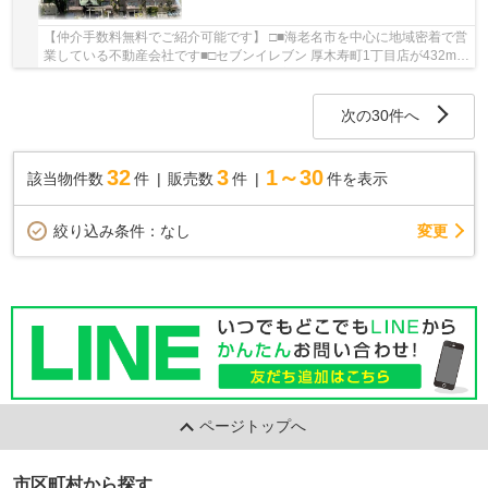
【仲介手数料無料でご紹介可能です】 □■海老名市を中心に地域密着で営
業している不動産会社です■□セブンイレブン 厚木寿町1丁目店が432m以
内にある物件です。中古でありながら、室内も...
次の30件へ
32
3
1～30
該当物件数
件
販売数
件
件を表示
変更
絞り込み条件：
なし
ページトップへ
市区町村から探す