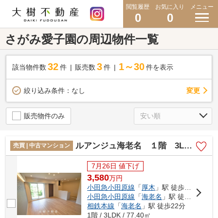
閲覧履歴
お気に入り
メニュー
0
0
さがみ愛子園の周辺物件一覧
32
3
1～30
該当物件数
件
販売数
件
件を表示
変更
絞り込み条件：
なし
販売物件のみ
ルアンジュ海老名 １階 3LDK リフォーム済み 【仲介手数料無料】
売買 | 中古マンション
7月26日 値下げ
3,580
万
円
小田急小田原線
「
厚木
」駅 徒歩5分
小田急小田原線
「
海老名
」駅 徒歩22分
相鉄本線
「
海老名
」駅 徒歩22分
1階 / 3LDK / 77.40㎡