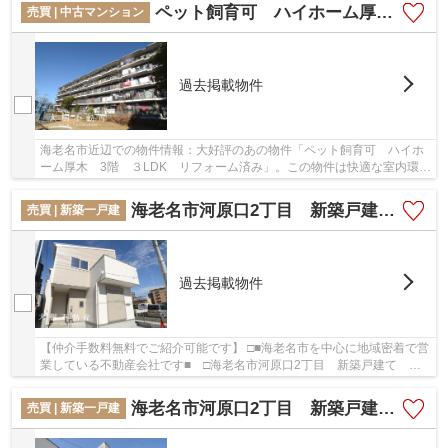
ペット飼育可 ハイホーム厚木 3階 ３LDK リフォーム済み
売買 | 中古マンション
過去掲載物件
海老名市近辺での物件情報：大好評のあの物件「ペット飼育可 ハイホ
ーム厚木 3階 ３LDK リフォーム済み」。この物件は快適な室内環境
が魅力の中古マンションとなっています。駅か...
海老名市河原口2丁目 新築戸建て 全2棟 【仲介手数料無料】
売買 | 新築一戸建
過去掲載物件
【仲介手数料無料でご紹介可能です】 □■海老名市を中心に地域密着で営
業している不動産会社です■ □海老名市河原口2丁目 新築戸建て 全2
棟 【仲介手数料無料】：小田急小田原線厚木...
海老名市河原口2丁目 新築戸建て 全２棟 【仲介手数料無料】
売買 | 新築一戸建