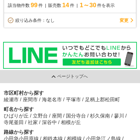
99
14
1～30
該当物件数
件
販売数
件
件を表示
変更
絞り込み条件：
なし
ページトップへ
市区町村から探す
綾瀬市
/
座間市
/
海老名市
/
平塚市
/
足柄上郡松田町
町名から探す
ひばりが丘
/
立野台
/
座間
/
国分寺台
/
杉久保南
/
蓼川
/
寺尾釜田
/
社家
/
深谷中
/
相模が丘
路線から探す
小田急小田原線
/
相鉄本線
/
相模線
/
小田急江ノ島線
/