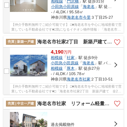
相模線
「
門沢橋
」駅 徒歩31分
小田急小田原線
「
海老名
」駅 徒歩47分
- / 4LDK / 95.58㎡
神奈川県
海老名市
今里
３丁目25-27
【仲介手数料無料でご紹介可能です】 □■海老名市を中心に地域密着で営
業している不動産会社です■□気になるイチオシ物件情報：「海老名市今
里３丁目 新築戸建て 全3棟【仲介手数料無料...
海老名市社家2丁目 新築戸建て 全2棟 【仲介手数料無料】
売買 | 新築一戸建
4,190
万
円
相模線
「
社家
」駅 徒歩9分
小田急小田原線
「
海老名
」駅 バス15分 「南今里」 停歩11分
相模線
「
厚木
」駅 徒歩27分
- / 4LDK / 105.78㎡
神奈川県
海老名市
社家
２丁目10-51
【仲介手数料無料でご紹介可能です】 □■海老名市を中心に地域密着で営
業している不動産会社です■□「海老名市社家2丁目 新築戸建て 全2
棟 【仲介手数料無料】」のここがイチオシ。徒...
海老名市社家 リフォーム軽量鉄骨造戸建て【仲介手数料無料】
売買 | 中古一戸建
過去掲載物件