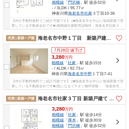
相模線
「
門沢橋
」駅 徒歩32分
- / 3LDK / 95.77㎡
神奈川県
海老名市
社家
３丁目10-36
【仲介手数料無料でご紹介可能です】 □■海老名市を中心に地域密着で営
業している不動産会社です■□相模線社家駅周辺物件：海老名市社家３丁
目 新築戸建て 全3棟【仲介手数料無料】。こ...
海老名市中野１丁目 新築戸建て 全１棟【仲介手数料無料】
売買 | 新築一戸建
7月28日 値下げ
3,280
万
円
相模線
「
社家
」駅 徒歩15分
- / 4LDK / 92.73㎡
神奈川県
海老名市
中野
１丁目7-41
【仲介手数料無料でご紹介可能です】 □■海老名市を中心に地域密着で営
業している不動産会社です■□気になるイチオシ物件情報：「海老名市中
野１丁目 新築戸建て 全１棟【仲介手数料無...
海老名市社家３丁目 新築戸建て 全3棟【仲介手数料無料】
売買 | 新築一戸建
3,280
万
円
相模線
「
社家
」駅 徒歩14分
相模線
「
厚木
」駅 徒歩30分
相模線
「
門沢橋
」駅 徒歩32分