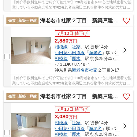
【仲介手数料無料でご紹介可能です】 □■海老名市を中心に地域密着で営
業している不動産会社です■□海老名市周辺にある物件をお求めの方は
「海老名市社家２丁目 新築戸建て 全10棟 【...
海老名市社家２丁目 新築戸建て 全10棟 【仲介手数料無料】
売買 | 新築一戸建
7月10日 値下げ
2,880
万
円
相模線
「
社家
」駅 徒歩14分
小田急小田原線
「
海老名
」駅 バス9分 「今里」 停歩9分
相模線
「
厚木
」駅 徒歩25分車7分 2.4km
- / 3LDK / 87.48㎡
神奈川県
海老名市
社家
２丁目3-17
【仲介手数料無料でご紹介可能です】 □■海老名市を中心に地域密着で営
業している不動産会社です■□海老名市周辺にある物件をお求めの方は
「海老名市社家２丁目 新築戸建て 全10棟 【...
海老名市社家２丁目 新築戸建て 全10棟 【仲介手数料無料】
売買 | 新築一戸建
7月10日 値下げ
3,080
万
円
相模線
「
社家
」駅 徒歩14分
小田急小田原線
「
海老名
」駅 バス9分 「今里」 停歩9分
相模線
「
厚木
」駅 徒歩25分車7分 2.4km