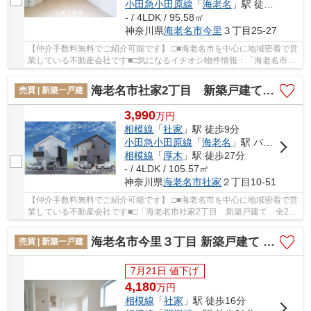
小田急小田原線
「
海老名
」駅 徒歩47分
- / 4LDK / 95.58㎡
神奈川県
海老名市
今里
３丁目25-27
【仲介手数料無料でご紹介可能です】 □■海老名市を中心に地域密着で営
業している不動産会社です■□気になるイチオシ物件情報：「海老名市今
里３丁目 新築戸建て 全3棟【仲介手数料無料...
海老名市社家2丁目 新築戸建て 全2棟 【仲介手数料無料】
売買 | 新築一戸建
3,990
万
円
相模線
「
社家
」駅 徒歩9分
小田急小田原線
「
海老名
」駅 バス15分 「南今里」 停歩11分
相模線
「
厚木
」駅 徒歩27分
- / 4LDK / 105.57㎡
神奈川県
海老名市
社家
２丁目10-51
【仲介手数料無料でご紹介可能です】 □■海老名市を中心に地域密着で営
業している不動産会社です■□「海老名市社家2丁目 新築戸建て 全2
棟 【仲介手数料無料】」のここがイチオシ。徒...
海老名市今里３丁目 新築戸建て 全3棟【仲介手数料無料】
売買 | 新築一戸建
7月21日 値下げ
4,180
万
円
相模線
「
社家
」駅 徒歩16分