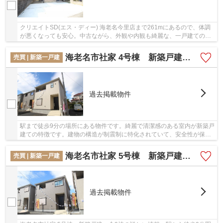
クリエイトSD(エス・ディー) 海老名今里店まで261mにあるので、体調
が悪くなっても安心。中古ながら、外観や内観も綺麗な、一戸建ての物
件となっています。徒歩15分で駅へのアクセスが...
海老名市社家 4号棟 新築戸建 全9棟【仲介手数料無料】
売買 | 新築一戸建
過去掲載物件
駅まで徒歩9分の場所にある物件です。綺麗で清潔感のある室内が新築戸
建ての特徴です。建物の構造が制震制に特化されていて、安全性が保た
れています。相模線社家周辺の不動産を求める...
海老名市社家 5号棟 新築戸建 全9棟【仲介手数料無料】
売買 | 新築一戸建
過去掲載物件