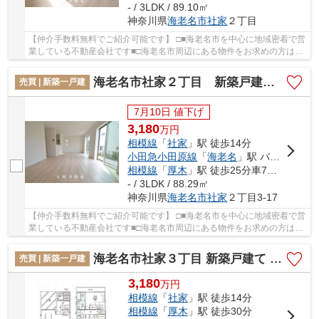
- / 3LDK / 89.10㎡
神奈川県
海老名市
社家
２丁目
【仲介手数料無料でご紹介可能です】 □■海老名市を中心に地域密着で営
業している不動産会社です■□海老名市周辺にある物件をお求めの方は
「海老名市社家２丁目 新築戸建て 全10棟 【...
海老名市社家２丁目 新築戸建て 全10棟 【仲介手数料無料】
売買 | 新築一戸建
7月10日 値下げ
3,180
万
円
相模線
「
社家
」駅 徒歩14分
小田急小田原線
「
海老名
」駅 バス9分 「今里」 停歩9分
相模線
「
厚木
」駅 徒歩25分車7分 2.4km
- / 3LDK / 88.29㎡
神奈川県
海老名市
社家
２丁目3-17
【仲介手数料無料でご紹介可能です】 □■海老名市を中心に地域密着で営
業している不動産会社です■□海老名市周辺にある物件をお求めの方は
「海老名市社家２丁目 新築戸建て 全10棟 【...
海老名市社家３丁目 新築戸建て 全3棟【仲介手数料無料】
売買 | 新築一戸建
3,180
万
円
相模線
「
社家
」駅 徒歩14分
相模線
「
厚木
」駅 徒歩30分