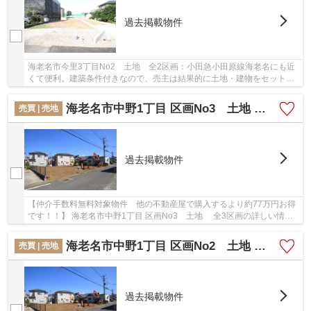
過去掲載物件
海老名市今里3丁目No2 土地 全2区画：小田急小田原線海老名にも近
くて便利。建築条件付きなので、売主は結果的に土地・建物をセットで
売るため、そもそもの価格設定を抑えることがで...
海老名市中野1丁目 区画No3 土地 全3区画【仲介手数料無料】
売買 | 売地
過去掲載物件
【仲介手数料無料対象物件 他の不動産屋で購入するより約77万円お得
です！！】 海老名市中野1丁目 区画No3 土地 全3区画の詳しい情
報。建築条件がないので、自分に合ったスケジュ...
海老名市中野1丁目 区画No2 土地 全3区画【仲介手数料無料】
売買 | 売地
過去掲載物件