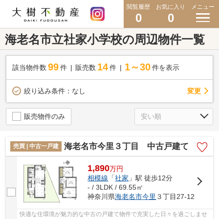
閲覧履歴
お気に入り
メニュー
0
0
海老名市立社家小学校の周辺物件一覧
99
14
1～30
該当物件数
件
販売数
件
件を表示
変更
絞り込み条件：
なし
販売物件のみ
海老名市今里３丁目 中古戸建て
売買 | 中古一戸建
1,890
万
円
相模線
「
社家
」駅 徒歩12分
- / 3LDK / 69.55㎡
神奈川県
海老名市
今里
３丁目27-12
快適な住環境が魅力的な中古の戸建て物件で充実した日々を過ごしませ