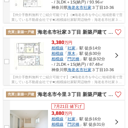
- / 3LDK＋1S(納戸) / 93.96㎡
神奈川県
海老名市
社家
３丁目10-36
【仲介手数料無料でご紹介可能です】 □■海老名市を中心に地域密着で営
業している不動産会社です■□相模線社家駅周辺物件：海老名市社家３丁
目 新築戸建て 全3棟【仲介手数料無料】。こ...
海老名市社家３丁目 新築戸建て 全3棟【仲介手数料無料】
売買 | 新築一戸建
3,380
万
円
相模線
「
社家
」駅 徒歩14分
相模線
「
厚木
」駅 徒歩30分
相模線
「
門沢橋
」駅 徒歩32分
- / 2LDK＋1S(納戸) / 87.48㎡
神奈川県
海老名市
社家
３丁目10-36
【仲介手数料無料でご紹介可能です】 □■海老名市を中心に地域密着で営
業している不動産会社です■□相模線社家駅周辺物件：海老名市社家３丁
目 新築戸建て 全3棟【仲介手数料無料】。こ...
海老名市今里３丁目 新築戸建て 全3棟【仲介手数料無料】
売買 | 新築一戸建
7月21日 値下げ
3,880
万
円
相模線
「
社家
」駅 徒歩16分
相模線
「
門沢橋
」駅 徒歩31分