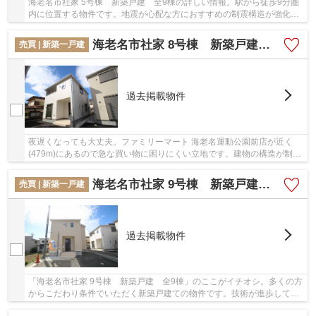
海老名市社家 5号棟 新築戸建 全9棟の詳しい情報。駅から徒歩9分圏
内に位置する物件です。地震が心配な方におすすめの制震構造が強化さ
れた物件です。コチラの物件は、新築の戸建て...
海老名市社家 8号棟 新築戸建 全9棟【仲介手数料無料】
売買 | 新築一戸建
過去掲載物件
夜遅くなっても大丈夫。ファミリーマート 海老名運動公園前店が近く
(479m)にあるので急な買い物に困りにくい立地です。建物の構造が制震
制に特化されていて、安全性が保たれています。...
海老名市社家 9号棟 新築戸建 全9棟【仲介手数料無料】
売買 | 新築一戸建
過去掲載物件
「海老名市社家 9号棟 新築戸建 全9棟」のここがイチオシ。多くの方
からこだわり条件でいただく新築戸建ての物件です。技術が進歩してき
ている制震構造で、地震を防いでくれます。駅...