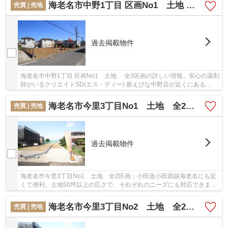
海老名市中野1丁目 区画No1 土地 全3区画【仲介手数料無料】
売買 | 売地
過去掲載物件
海老名市中野1丁目 区画No1 土地 全3区画の詳しい情報。安心の薬剤
師がいるクリエイトSD(エス・ディー) 新えびな中野店が近くにある
(432m)ので安心。建築条件がないので、自分に合...
海老名市今里3丁目No1 土地 全2区画【仲介手数料無料】
売買 | 売地
過去掲載物件
海老名市今里3丁目No1 土地 全2区画：小田急小田原線海老名にも近
くて便利。土地50坪以上の広さで、それぞれのニーズにも対応できま
す。土地面積は173.75㎡(公簿)あります。こちらの...
海老名市今里3丁目No2 土地 全2区画【仲介手数料無料】
売買 | 売地