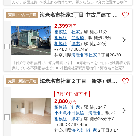
んか。前面道路6m以上ある物件です。駅から徒歩12分に位置する物件で
す。お客様によって希望とする条件は異なりま...
海老名市社家3丁目 中古戸建て 全1棟【仲介手数料無料】
売買 | 中古一戸建
2,399
万
円
相模線
「
社家
」駅 徒歩11分
相模線
「
門沢橋
」駅 徒歩29分
相模線
「
厚木
」駅 徒歩32分
- / 4LDK / 98.74㎡
神奈川県
海老名市
社家
３丁目20-20
【仲介手数料無料でご紹介可能です】 □■海老名市を中心に地域密着で営
業している不動産会社です■□相模線社家駅周辺物件：海老名市社家3丁
目 中古戸建て 全1棟【仲介手数料無料】。日用...
海老名市社家２丁目 新築戸建て 全10棟 【仲介手数料無料】
売買 | 新築一戸建
7月10日 値下げ
2,880
万
円
相模線
「
社家
」駅 徒歩14分
小田急小田原線
「
海老名
」駅 バス9分 「今里」 停歩9分
相模線
「
厚木
」駅 徒歩25分車7分 2.4km
- / 3LDK / 87.48㎡
神奈川県
海老名市
社家
２丁目3-17