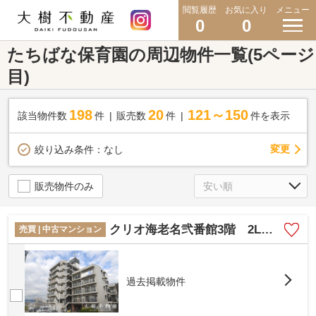
閲覧履歴
お気に入り
メニュー
0
0
たちばな保育園の周辺物件一覧(5ページ
目)
198
20
121～150
該当物件数
件
販売数
件
件を表示
変更
絞り込み条件：
なし
販売物件のみ
クリオ海老名弐番館3階 2LDK リフォーム済み
売買 | 中古マンション
過去掲載物件