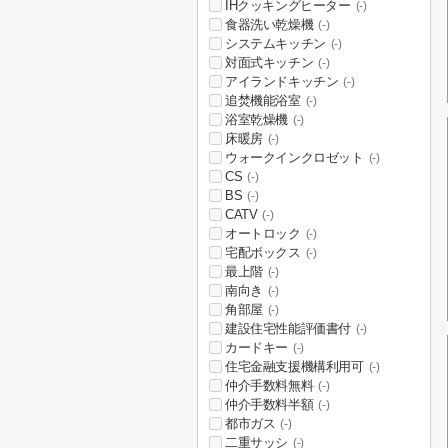
IHクッキングヒーター
(-)
食器洗い乾燥機
(-)
システムキッチン
(-)
対面式キッチン
(-)
アイランドキッチン
(-)
追焚機能浴室
(-)
浴室乾燥機
(-)
床暖房
(-)
ウォークインクロゼット
(-)
CS
(-)
BS
(-)
CATV
(-)
オートロック
(-)
宅配ボックス
(-)
最上階
(-)
南向き
(-)
角部屋
(-)
建設住宅性能評価書付
(-)
カードキー
(-)
住宅金融支援機構利用可
(-)
仲介手数料無料
(-)
仲介手数料半額
(-)
都市ガス
(-)
二重サッシ
(-)