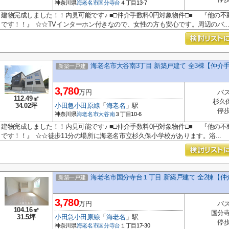
神奈川県
海老名市
国分寺台
４丁目13-7
建物完成しました！！内見可能です♪ ■□仲介手数料0円対象物件□■ 『他の不
です！！』 ☆☆TVインターホン付きなので、女性の方も安心です。周辺のバ..
海老名市大谷南3丁目 新築戸建て 全3棟【仲介
新築一戸建
3,780
万円
バス
112.49㎡
杉久
34.02坪
小田急小田原線
「
海老名
」駅
停歩
神奈川県
海老名市
大谷南
３丁目10-6
建物完成しました！！内見可能です♪ ■□仲介手数料0円対象物件□■ 『他の不
です！！』 ☆☆徒歩11分の場所に海老名市立杉久保小学校があります。浴...
海老名市国分寺台１丁目 新築戸建て 全2棟【
新築一戸建
3,780
万円
バス
104.16㎡
国分寺
31.5坪
小田急小田原線
「
海老名
」駅
停歩
神奈川県
海老名市
国分寺台
１丁目17-30