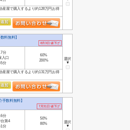
動産屋で購入するより約128万円お得
.
手数料無料】
8月3日 値下げ
7分
60%
保入口
選択
200%
▼
5分
動産屋で購入するより約131万円お得
仲介手数料無料】
7月31日 値下げ
6分
50%
台第4
選択
80%
▼
1分