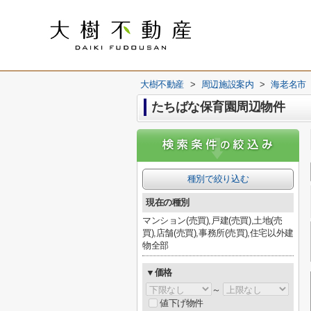
大樹不動産
>
周辺施設案内
>
海老名市
たちばな保育園周辺物件
種別で絞り込む
現在の種別
マンション(売買),戸建(売買),土地(売
買),店舗(売買),事務所(売買),住宅以外建
物全部
▼価格
～
値下げ物件