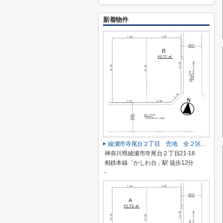
新着物件
綾瀬市寺尾台２丁目 売地 全２区画【仲介手数料無料】
神奈川県綾瀬市寺尾台２丁目21-16
相鉄本線「かしわ台」駅 徒歩12分
-