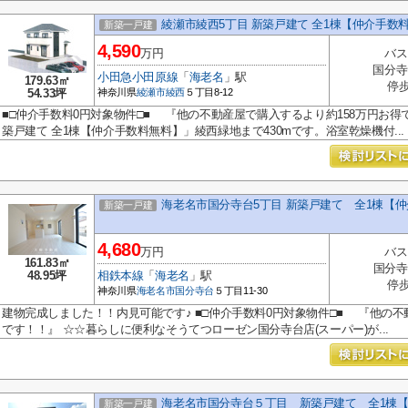
綾瀬市綾西5丁目 新築戸建て 全1棟【仲介手数
新築一戸建
4,590
万円
バス
国分寺
小田急小田原線
「
海老名
」駅
179.63㎡
停歩
54.33坪
神奈川県
綾瀬市
綾西
５丁目8-12
■□仲介手数料0円対象物件□■ 『他の不動産屋で購入するより約158万円お得
築戸建て 全1棟【仲介手数料無料】」綾西緑地まで430mです。浴室乾燥機付...
海老名市国分寺台5丁目 新築戸建て 全1棟【
新築一戸建
4,680
万円
バス
161.83㎡
国分寺
48.95坪
相鉄本線
「
海老名
」駅
停歩
神奈川県
海老名市
国分寺台
５丁目11-30
建物完成しました！！内見可能です♪ ■□仲介手数料0円対象物件□■ 『他の不
です！！』 ☆☆暮らしに便利なそうてつローゼン国分寺台店(スーパー)が...
海老名市国分寺台５丁目 新築戸建て 全1棟
新築一戸建