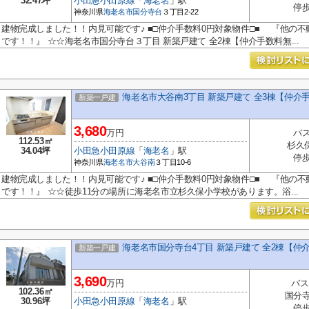
32.47坪
小田急小田原線
「
海老名
」駅
停歩
神奈川県
海老名市
国分寺台
３丁目2-22
建物完成しました！！内見可能です♪ ■□仲介手数料0円対象物件□■ 『他の不
です！！』 ☆☆海老名市国分寺台３丁目 新築戸建て 全2棟【仲介手数料無...
海老名市大谷南3丁目 新築戸建て 全3棟【仲介
新築一戸建
3,680
万円
バス
112.53㎡
杉久
34.04坪
小田急小田原線
「
海老名
」駅
停歩
神奈川県
海老名市
大谷南
３丁目10-6
建物完成しました！！内見可能です♪ ■□仲介手数料0円対象物件□■ 『他の不
です！！』 ☆☆徒歩11分の場所に海老名市立杉久保小学校があります。浴...
海老名市国分寺台4丁目 新築戸建て 全2棟【仲
新築一戸建
3,690
万円
バス
102.36㎡
国分寺
30.96坪
小田急小田原線
「
海老名
」駅
停歩