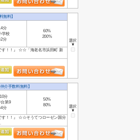
料無料】
4分
60%
小学校
200%
2分
選択
▼
です！！』 ☆☆「海老名市浜田町 新
【仲介手数料無料】
10分
50%
台第9
80%
選択
4分
▼
です！！』 ☆☆そうてつローゼン国分
.