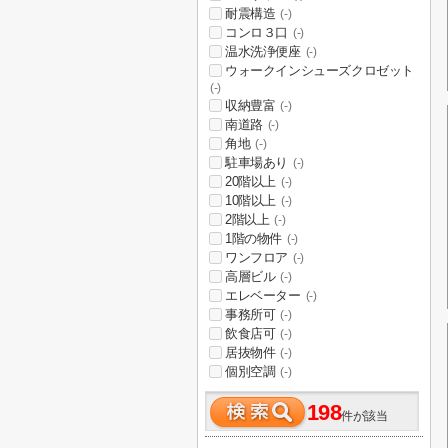
耐震構造
(-)
コンロ３口
(-)
温水洗浄便座
(-)
ウォークインシューズクロゼット
(-)
収納豊富
(-)
南道路
(-)
角地
(-)
駐車場あり
(-)
20階以上
(-)
10階以上
(-)
2階以上
(-)
1階の物件
(-)
ワンフロア
(-)
高層ビル
(-)
エレベーター
(-)
事務所可
(-)
飲食店可
(-)
居抜物件
(-)
個別空調
(-)
198
件が該当