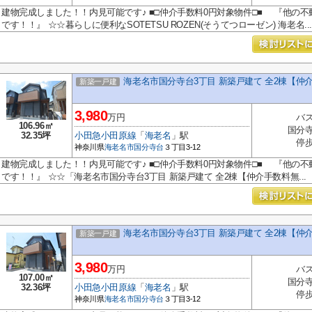
建物完成しました！！内見可能です♪ ■□仲介手数料0円対象物件□■ 『他の不
です！！』 ☆☆暮らしに便利なSOTETSU ROZEN(そうてつローゼン) 海老名..
海老名市国分寺台3丁目 新築戸建て 全2棟【仲
新築一戸建
3,980
万円
バス
106.96㎡
国分寺
32.35坪
小田急小田原線
「
海老名
」駅
停歩
神奈川県
海老名市
国分寺台
３丁目3-12
建物完成しました！！内見可能です♪ ■□仲介手数料0円対象物件□■ 『他の不
です！！』 ☆☆「海老名市国分寺台3丁目 新築戸建て 全2棟【仲介手数料無...
海老名市国分寺台3丁目 新築戸建て 全2棟【仲
新築一戸建
3,980
万円
バス
107.00㎡
国分寺
32.36坪
小田急小田原線
「
海老名
」駅
停歩
神奈川県
海老名市
国分寺台
３丁目3-12