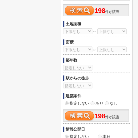
198
件が該当
土地面積
～
面積
～
築年数
駅からの徒歩
建築条件
指定しない
あり
なし
198
件が該当
情報公開日
指定しない
本日