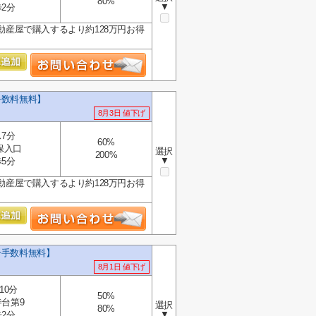
80%
▼
2分
動産屋で購入するより約128万円お得
手数料無料】
8月3日 値下げ
7分
60%
保入口
選択
200%
▼
5分
動産屋で購入するより約128万円お得
介手数料無料】
8月1日 値下げ
10分
50%
台第9
選択
80%
▼
2分