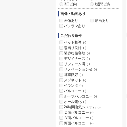
3日以内
1週間以内
画像・動画あり
画像あり
動画あり
パノラマあり
こだわり条件
ペット相談
(-)
陽当り良好
(-)
閑静な住宅地
(-)
デザイナーズ
(-)
リフォーム済
(-)
リノベーション済
(-)
眺望良好
(-)
メゾネット
(-)
ベランダ
(-)
バルコニー
(-)
ルーフバルコニー
(-)
オール電化
(-)
24時間換気システム
(-)
２面バルコニー
(-)
３面バルコニー
(-)
両面バルコニー
(-)