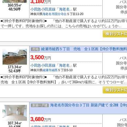
3,180
万円
バス
160.55㎡
国分寺
48.56坪
小田急小田原線
「
海老名
」駅
停歩
神奈川県
海老名市
国分寺台
５丁目11-20
■□仲介手数料0円対象物件□■ 『他の不動産屋で購入するより約111万円お得です！
で一押しです。売地をお探しの方には、こちらの売地はいかがでしょうか...
綾瀬市綾西５丁目 売地 全１区画【仲介手数料無料
売地
3,500
万円
バス
国分寺
小田急小田原線
「
海老名
」駅
173.34㎡
停歩
神奈川県
綾瀬市
綾西
５丁目5-10
52.43坪
■□仲介手数料0円対象物件□■ 『他の不動産屋で購入するより約122万円お
売地 全１区画【仲介手数料無料】」歩いて369mの場所に、そうてつローゼ...
海老名市国分寺台３丁目 新築戸建て 全2棟【
新築一戸建
3,680
万円
バス
107.34㎡
国分寺