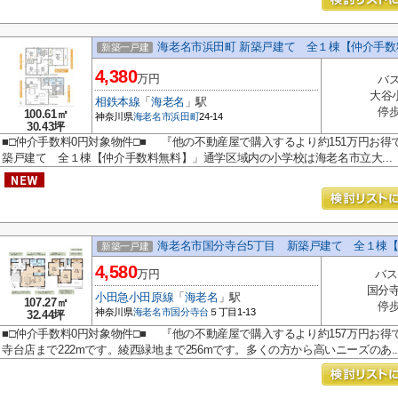
海老名市浜田町 新築戸建て 全１棟【仲介手数
新築一戸建
4,380
万円
バス
大谷
相鉄本線
「
海老名
」駅
停歩
100.61㎡
神奈川県
海老名市
浜田町
24-14
30.43坪
■□仲介手数料0円対象物件□■ 『他の不動産屋で購入するより約151万円お得
築戸建て 全１棟【仲介手数料無料】」通学区域内の小学校は海老名市立大...
海老名市国分寺台5丁目 新築戸建て 全１棟
新築一戸建
4,580
万円
バス
国分寺
小田急小田原線
「
海老名
」駅
107.27㎡
停歩
神奈川県
海老名市
国分寺台
５丁目1-13
32.44坪
■□仲介手数料0円対象物件□■ 『他の不動産屋で購入するより約157万円お得
寺台店まで222mです。綾西緑地まで256mです。多くの方から高いニーズのあ..