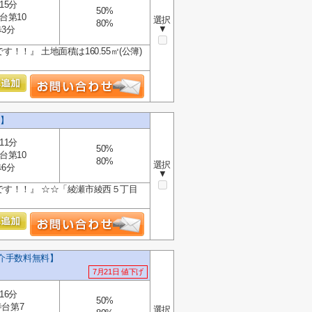
15分
50%
台第10
選択
80%
▼
3分
！』 土地面積は160.55㎡(公簿)
】
11分
50%
台第10
80%
選択
6分
▼
得です！！』 ☆☆「綾瀬市綾西５丁目
仲介手数料無料】
7月21日 値下げ
16分
50%
台第7
選択