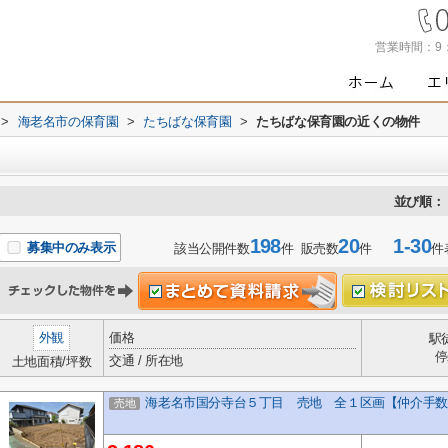
営業時間：
9
>
海老名市の保育園
>
たちばな保育園
>
たちばな保育園の近くの物件
並び順：
198
20
1-30
募集中のみ表示
該当公開件数
件 販売数
件
件
外観
価格
駅
停
交通 / 所在地
土地面積/坪数
海老名市国分寺台５丁目 売地 全１区画【仲介手数
売地