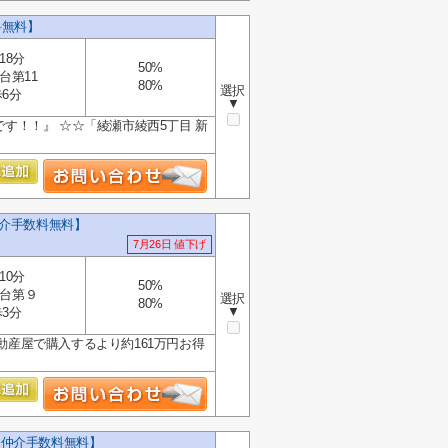
料無料】
18分
50%
台第11
80%
選択
6分
▼
です！！』 ☆☆「綾瀬市綾西5丁目 新
仲介手数料無料】
7月26日 値下げ
10分
50%
台第９
選択
80%
▼
3分
動産屋で購入するより約161万円お得
【仲介手数料無料】