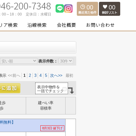
00
00
：00～18：00
定休日：
水曜日
表示件数：
表示
<<前へ
1
2
3
4
5
次へ>>
最初
表示中物件を
一括でチェック
徒歩
建ぺい率
歩
容積率
料無料】
8月3日 値下げ