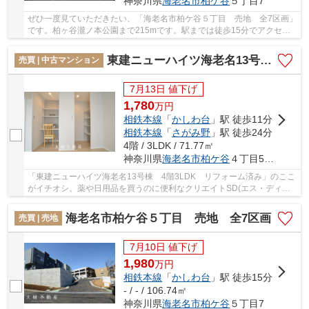
神奈川県
海老名市
柏ケ谷
５丁目7
ぜひ一度見ていただきたい、「海老名市柏ケ谷５丁目 売地 全7区画」
です。柏ヶ谷瀧ノ本公園まで215mです。駅までは徒歩15分でアクセス
可能です。土地購入の際、売地のことなら当社に...
東建ニューハイツ海老名13号棟 4階3LDK リフォーム済み
売買 | 中古マンション
7月13日 値下げ
1,780
万
円
相鉄本線
「
かしわ台
」駅 徒歩11分
相鉄本線
「
さがみ野
」駅 徒歩24分
4階 / 3LDK / 71.77㎡
神奈川県
海老名市
柏ケ谷
４丁目5-13
「東建ニューハイツ海老名13号棟 4階3LDK リフォーム済み」のここ
がイチオシ。薬や日用品を買うのに便利なクリエイトSD(エス・ディー)
かしわ台スクエア店まで142mです。駅まで歩い...
海老名市柏ケ谷５丁目 売地 全7区画
売買 | 売地
7月10日 値下げ
1,980
万
円
相鉄本線
「
かしわ台
」駅 徒歩15分
- / - / 106.74㎡
神奈川県
海老名市
柏ケ谷
５丁目7