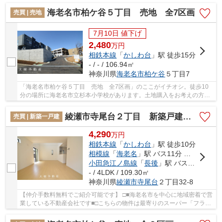
海老名市柏ケ谷５丁目 売地 全7区画
売買 | 売地
7月10日 値下げ
2,480
万
円
相鉄本線
「
かしわ台
」駅 徒歩15分
- / - / 106.94㎡
神奈川県
海老名市
柏ケ谷
５丁目7
「海老名市柏ケ谷５丁目 売地 全7区画」のここがイチオシ。徒歩10
分の場所に海老名市立杉本小学校があります。土地購入をお考えの方、
コチラの売地は環境も良くておすすめです。広さ...
綾瀬市寺尾台２丁目 新築戸建て 全1棟 【仲介手数料無料】
売買 | 新築一戸建
4,290
万
円
相鉄本線
「
かしわ台
」駅 徒歩10分
相模線
「
海老名
」駅 バス11分 「天野原」 停歩2分
小田急江ノ島線
「
長後
」駅 バス29分 「大塚本町」 停歩15分
- / 4LDK / 109.30㎡
神奈川県
綾瀬市
寺尾台
２丁目32-8
【仲介手数料無料でご紹介可能です】 □■海老名市を中心に地域密着で営
業している不動産会社です■□こちらの物件は最寄りのスーパー「フラワ
ーランド海老名店」が482m以内にあります。内...