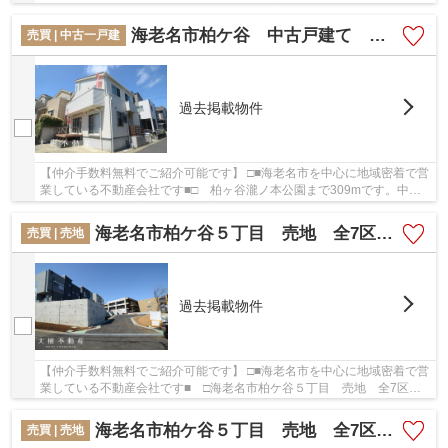
エイトSD(エス・ディー) かしわ台スクエア店まで1...
海老名市柏ケ谷 中古戸建て 【仲介手数料無料】
売買 | 中古一戸建
過去掲載物件
【仲介手数料無料でご紹介可能です】 □■海老名市を中心に地域密着で営
業している不動産会社です■□ 柏ヶ谷瀧ノ本公園まで309mです。中古
の戸建て物件は幅広い年齢層の方からニーズがあ...
海老名市柏ケ谷５丁目 売地 全7区画【仲介手数料無料】
売買 | 売地
過去掲載物件
【仲介手数料無料でご紹介可能です】 □■海老名市を中心に地域密着で営
業している不動産会社です■ □海老名市柏ケ谷５丁目 売地 全7区画
【仲介手数料無料】：相鉄本線かしわ台駅にも...
海老名市柏ケ谷５丁目 売地 全7区画【仲介手数料無料】
売買 | 売地