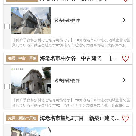
過去掲載物件
【仲介手数料無料でご紹介可能です】 □■海老名市を中心に地域密着で営
業している不動産会社です■□海老名市近辺での物件情報：大好評のあの
物件「海老名市柏ヶ谷 新築戸建て 全７棟 ...
海老名市柏ケ谷 中古建て 【仲介手数料無料】
売買 | 中古一戸建
過去掲載物件
【仲介手数料無料でご紹介可能です】 □■海老名市を中心に地域密着で営
業している不動産会社です■□ 当社イチオシの物件の「海老名市柏ケ
谷 中古建て 【仲介手数料無料】」。ぜひ一度...
海老名市望地2丁目 新築戸建て 全1棟 【仲介手数料無料】
売買 | 新築一戸建