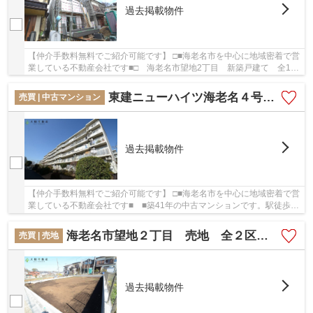
過去掲載物件
【仲介手数料無料でご紹介可能です】 □■海老名市を中心に地域密着で営
業している不動産会社です■□ 海老名市望地2丁目 新築戸建て 全1
棟 【仲介手数料無料】：小田急小田原線海老名...
東建ニューハイツ海老名４号棟 ５階３LDK リフォーム済み 【仲介手数料無料】
売買 | 中古マンション
過去掲載物件
【仲介手数料無料でご紹介可能です】 □■海老名市を中心に地域密着で営
業している不動産会社です■ ■築41年の中古マンションです。駅徒歩8
分の物件です。交通の利便性を優先して物件を...
海老名市望地２丁目 売地 全２区画 【仲介手数料無料】
売買 | 売地
過去掲載物件