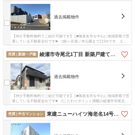
過去掲載物件
【仲介手数料無料でご紹介可能です】 □■海老名市を中心に地域密着で営
業している不動産会社です■ □柏ヶ谷瀧ノ本公園まで215mです。土地
の購入をご検討されているなら、ニーズも高いこ...
綾瀬市寺尾北1丁目 新築戸建て 全２棟【仲介手数料無料】
売買 | 新築一戸建
過去掲載物件
【仲介手数料無料でご紹介可能です】 □■海老名市を中心に地域密着で営
業している不動産会社です■ □こだわりポイント満載の綾瀬市寺尾北1
丁目 新築戸建て 全２棟【仲介手数料無料】。...
東建ニューハイツ海老名14号棟 5階4LDK リフォーム済み
売買 | 中古マンション