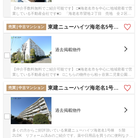
【仲介手数料無料でご紹介可能です】 □■海老名市を中心に地域密着で営
業している不動産会社です■□ 「海老名市望地２丁目 売地 全２区
画 【仲介手数料無料】」のここがイチオシ。イ...
東建ニューハイツ海老名5号棟 3階4LDK リフォーム済み 【仲介手数料無料】
売買 | 中古マンション
過去掲載物件
【仲介手数料無料でご紹介可能です】 □■海老名市を中心に地域密着で営
業している不動産会社です■ □こちらの物件から柏ヶ谷第二児童公園ま
で208mです。こちらの物件からデイリーヤマザ...
東建ニューハイツ海老名1号棟 ５階2LDK リフォーム済み
売買 | 中古マンション
過去掲載物件
多くの方からご好評頂いている東建ニューハイツ海老名1号棟 ５階
2LDK リフォーム済みのご紹介です。薬や日用品を買うのに便利なクリ