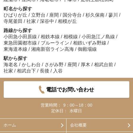
町名から探す
ひばりが丘
/
立野台
/
座間
/
国分寺台
/
杉久保南
/
蓼川
/
寺尾釜田
/
社家
/
深谷中
/
相模が丘
路線から探す
小田急小田原線
/
相鉄本線
/
相模線
/
小田急江ノ島線
/
東急田園都市線
/
ブルーライン
/
相鉄いずみ野線
/
東海道本線
/
湘南新宿ライン高海
/
御殿場線
駅から探す
海老名
/
かしわ台
/
さがみ野
/
座間
/
厚木
/
相武台前
/
社家
/
相武台下
/
長後
/
入谷
電話でお問い合わせ
営業時間：
9：00～18：00
定休日：
水曜日
ホーム
会社概要