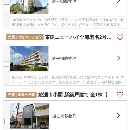
過去掲載物件
□■海老名市を中心に地域密着で営業している不動産会社です■□駅まで徒
歩10分の場所にある物件です。多くの方に好評な、清潔感のある室内が
魅力の中古マンションです。不動産を購入する...
東建ニューハイツ海老名2号棟 4階4LDK リフォーム済み
売買 | 中古マンション
過去掲載物件
家から142mのところに、薬や日用品を買うのに便利なクリエイトSD(エ
ス・ディー) かしわ台スクエア店があります。中古ながらも綺麗な室内と
魅力的な住環境のマンションです。駅から徒歩...
綾瀬市小園 新築戸建て 全1棟【仲介手数料無料】
売買 | 新築一戸建
過去掲載物件