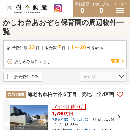
閲覧履歴
お気に入り
メニュー
0
0
かしわ台あおぞら保育園の周辺物件一
覧
32
7
1～30
該当物件数
件
販売数
件
件を表示
変更
絞り込み条件：
なし
販売物件のみ
海老名市柏ケ谷５丁目 売地 全7区画
売買 | 売地
7月10日 値下げ
1,780
万
円
相鉄本線
「
かしわ台
」駅 徒歩15分
- / - / 118.25㎡