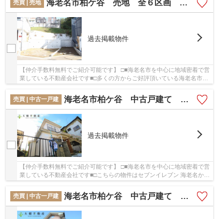
海老名市柏ケ谷 売地 全６区画 【仲介手数料無料】
売買 | 売地
過去掲載物件
【仲介手数料無料でご紹介可能です】 □■海老名市を中心に地域密着で営
業している不動産会社です■□多くの方からご好評頂いている海老名市柏
ケ谷 売地 全６区画 【仲介手数料無料】の...
海老名市柏ケ谷 中古戸建て 【仲介手数料無料】
売買 | 中古一戸建
過去掲載物件
【仲介手数料無料でご紹介可能です】 □■海老名市を中心に地域密着で営
業している不動産会社です■□こちらの物件はセブンイレブン 海老名かし
わ台駅前店まで432mにあります。駅から徒歩7...
海老名市柏ケ谷 中古戸建て 【仲介手数料無料】
売買 | 中古一戸建