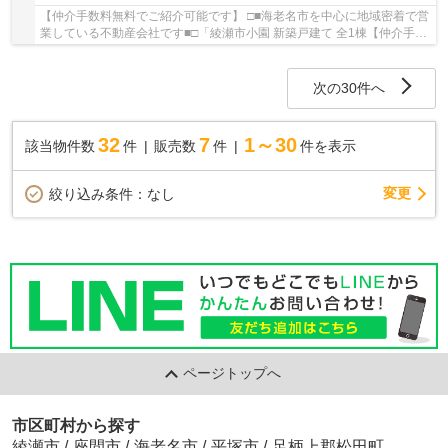
【仲介手数料無料でご紹介可能です】 □■海老名市を中心に地域密着で営
業している不動産会社です■□「綾瀬市小園 新築戸建て 全1棟【仲介手数
料無料】」の物件情報をお探しならお気軽に...
次の30件へ
32
7
1～30
該当物件数
件
販売数
件
件を表示
変更
絞り込み条件：
なし
ページトップへ
市区町村から探す
綾瀬市
/
座間市
/
海老名市
/
平塚市
/
足柄上郡松田町