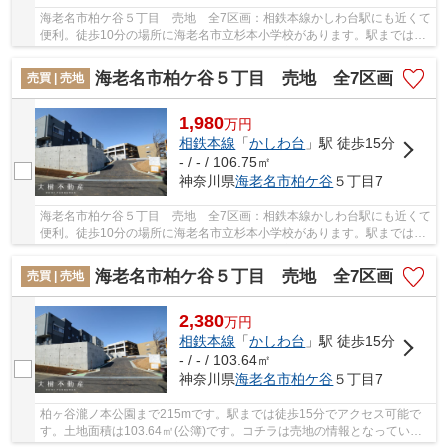
海老名市柏ケ谷５丁目 売地 全7区画：相鉄本線かしわ台駅にも近くて
便利。徒歩10分の場所に海老名市立杉本小学校があります。駅までは徒
歩15分でアクセス可能です。売地をお探しの方...
海老名市柏ケ谷５丁目 売地 全7区画
売買 | 売地
1,980
万
円
相鉄本線
「
かしわ台
」駅 徒歩15分
- / - / 106.75㎡
神奈川県
海老名市
柏ケ谷
５丁目7
海老名市柏ケ谷５丁目 売地 全7区画：相鉄本線かしわ台駅にも近くて
便利。徒歩10分の場所に海老名市立杉本小学校があります。駅までは徒
歩15分でアクセス可能です。売地をお探しの方...
海老名市柏ケ谷５丁目 売地 全7区画
売買 | 売地
2,380
万
円
相鉄本線
「
かしわ台
」駅 徒歩15分
- / - / 103.64㎡
神奈川県
海老名市
柏ケ谷
５丁目7
柏ヶ谷瀧ノ本公園まで215mです。駅までは徒歩15分でアクセス可能で
す。土地面積は103.64㎡(公簿)です。コチラは売地の情報となっていま
す。土地購入をお考えの方は是非。土地探しをお...