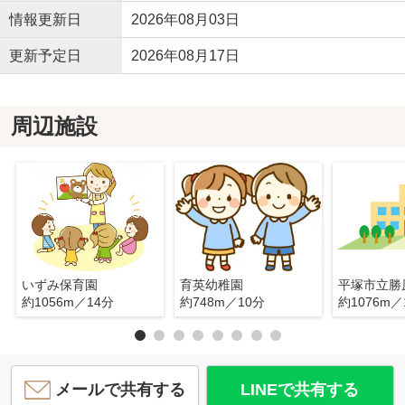
情報更新日
2026年08月03日
更新予定日
2026年08月17日
周辺施設
いずみ保育園
育英幼稚園
平塚市立勝
約1056m／14分
約748m／10分
約1076m／
メールで共有する
LINEで共有する