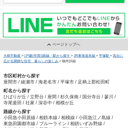
ページトップへ
大樹不動産
>
(戸建(売買))路線・駅から探す
>
JR東海道本線
>
平塚駅
>
高台に
広がる閑静な住宅 暮らしの楽しみ
>
物件詳細
市区町村から探す
座間市
/
綾瀬市
/
海老名市
/
平塚市
/
足柄上郡松田町
町名から探す
ひばりが丘
/
立野台
/
座間
/
杉久保南
/
国分寺台
/
蓼川
/
寺尾釜田
/
社家
/
深谷中
/
相模が丘
路線から探す
小田急小田原線
/
相鉄本線
/
相模線
/
小田急江ノ島線
/
東急田園都市線
/
ブルーライン
/
相鉄いずみ野線
/