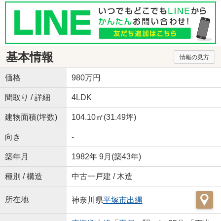
基本情報
情報の見方
価格
980万円
間取り / 詳細
4LDK
建物面積(坪数)
104.10㎡(31.49坪)
向き
-
築年月
1982年 9月(築43年)
種別 / 構造
中古一戸建 / 木造
所在地
神奈川県
平塚市
出縄