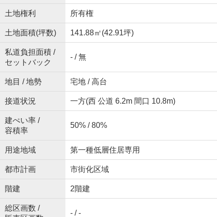
土地権利
所有権
土地面積(坪数)
141.88㎡(42.91坪)
私道負担面積 /
- / 無
セットバック
地目 / 地勢
宅地 / 高台
接道状況
一方(西 公道 6.2m 間口 10.8m)
建ぺい率 /
50% / 80%
容積率
用途地域
第一種低層住居専用
都市計画
市街化区域
階建
2階建
総区画数 /
- / -