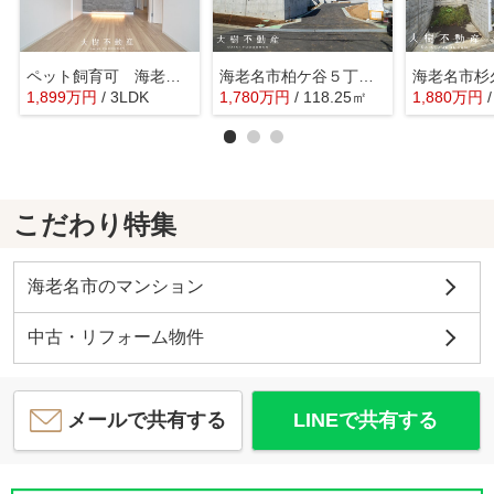
ペット飼育可 海老名スカイハイツ4階 3ＬＤＫリフォーム済み
海老名市柏ケ谷５丁目 売地 全7区画
1,899
万
円
/ 3LDK
1,780
万
円
/ 118.25㎡
1,880
万
円
こだわり特集
海老名市のマンション
中古・リフォーム物件
メールで共有する
LINEで共有する