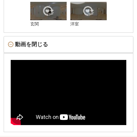
玄関
洋室
動画を閉じる