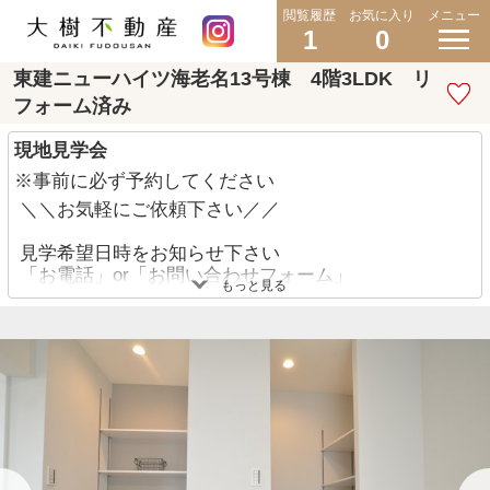
閲覧履歴
お気に入り
メニュー
1
0
東建ニューハイツ海老名13号棟 4階3LDK リ
フォーム済み
現地見学会
※事前に必ず予約してください
＼＼お気軽にご依頼下さい／／
見学希望日時をお知らせ下さい
「お電話」or「お問い合わせフォーム」
もっと見る
◇現地集合・現地解散 可能です♪
◇近隣の駅や指定の場所までお迎え 大丈夫です♪
◇他にも見たい物件があれば一緒にご案内させて頂
きます♪
TEL:046-200-7348