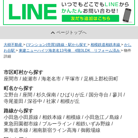
ページトップへ
大樹不動産
>
(マンション(売買))路線・駅から探す
>
相模鉄道相鉄本線
>
かし
わ台駅
>
東建ニューハイツ海老名13号棟 4階3LDK リフォーム済み
>
物件
詳細
市区町村から探す
座間市
/
綾瀬市
/
海老名市
/
平塚市
/
足柄上郡松田町
町名から探す
立野台
/
座間
/
杉久保南
/
ひばりが丘
/
国分寺台
/
蓼川
/
寺尾釜田
/
深谷中
/
社家
/
相模が丘
路線から探す
小田急小田原線
/
相鉄本線
/
相模線
/
小田急江ノ島線
/
東急田園都市線
/
ブルーライン
/
相鉄いずみ野線
/
東海道本線
/
湘南新宿ライン高海
/
御殿場線