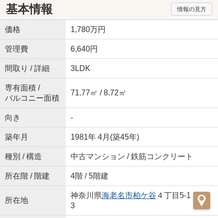
基本情報
情報の見方
価格
1,780万円
管理費
6,640円
間取り / 詳細
3LDK
専有面積 /
71.77㎡ / 8.72㎡
バルコニー面積
向き
-
築年月
1981年 4月(築45年)
種別 / 構造
中古マンション / 鉄筋コンクリート
所在階 / 階建
4階 / 5階建
神奈川県
海老名市
柏ケ谷
４丁目5-1
所在地
3