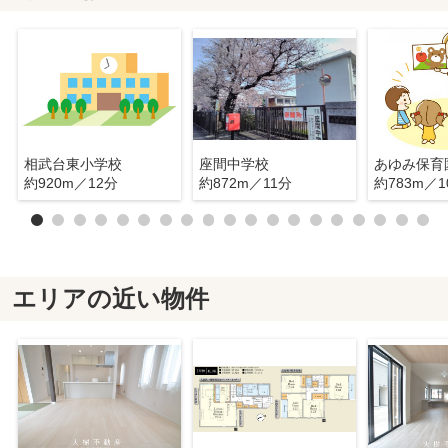
相武台東小学校
座間中学校
あゆみ保育
約920m／12分
約872m／11分
約783m／1
エリアの近い物件