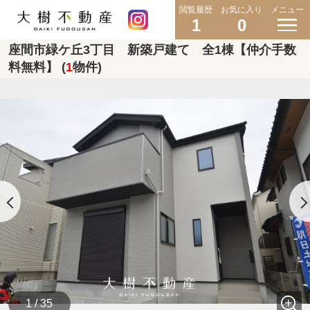
閲覧履歴
お気に入り
メニュー
1
0
座間市緑ケ丘3丁目 新築戸建て 全1棟【仲介手数
料無料】 (
1
物件)
1 / 35