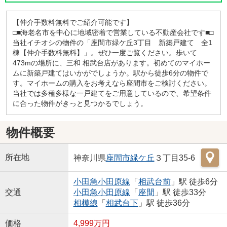
【仲介手数料無料でご紹介可能です】
□■海老名市を中心に地域密着で営業している不動産会社です■□
当社イチオシの物件の「座間市緑ケ丘3丁目 新築戸建て 全1
棟【仲介手数料無料】」。ぜひ一度ご覧ください。歩いて
473mの場所に、三和 相武台店があります。初めてのマイホー
ムに新築戸建てはいかがでしょうか。駅から徒歩6分の物件で
す。マイホームの購入をお考えなら座間市をご検討ください。
当社では多種多様な一戸建てをご用意しているので、希望条件
に合った物件がきっと見つかるでしょう。
物件概要
所在地
神奈川県
座間市
緑ケ丘
３丁目35-6
小田急小田原線
「
相武台前
」駅 徒歩6分
交通
小田急小田原線
「
座間
」駅 徒歩33分
相模線
「
相武台下
」駅 徒歩36分
価格
4,999万円