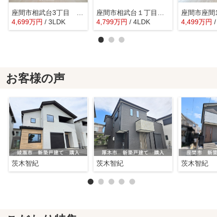
座間市相武台3丁目 中古戸建て【仲介手数料無料】
座間市相武台１丁目 新築戸建て 全１棟【仲介手数料無料】
4,699
万
円
/ 3LDK
4,799
万
円
/ 4LDK
4,499
万
円
お客様の声
茨木智紀
茨木智紀
茨木智紀