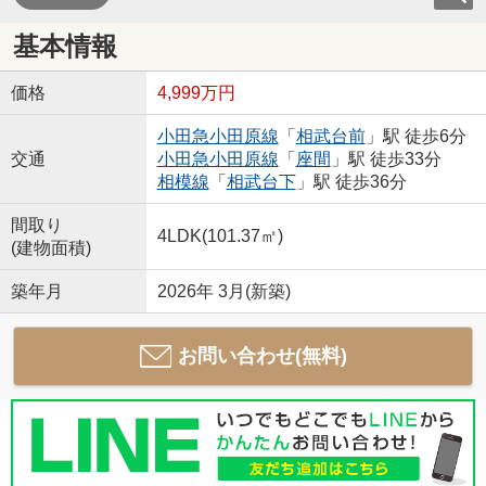
基本情報
価格
4,999万円
小田急小田原線
「
相武台前
」駅 徒歩6分
交通
小田急小田原線
「
座間
」駅 徒歩33分
相模線
「
相武台下
」駅 徒歩36分
間取り
4LDK(101.37㎡)
(建物面積)
築年月
2026年 3月(新築)
お問い合わせ(無料)