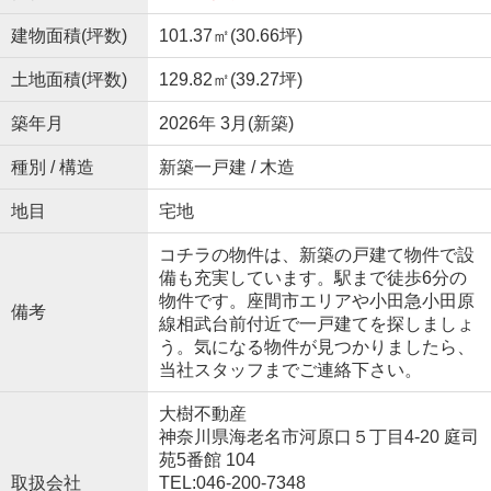
建物面積(坪数)
101.37㎡(30.66坪)
土地面積(坪数)
129.82㎡(39.27坪)
築年月
2026年 3月(新築)
種別 / 構造
新築一戸建 / 木造
地目
宅地
コチラの物件は、新築の戸建て物件で設
備も充実しています。駅まで徒歩6分の
物件です。座間市エリアや小田急小田原
備考
線相武台前付近で一戸建てを探しましょ
う。気になる物件が見つかりましたら、
当社スタッフまでご連絡下さい。
大樹不動産
神奈川県海老名市河原口５丁目4-20 庭司
苑5番館 104
取扱会社
TEL:046-200-7348