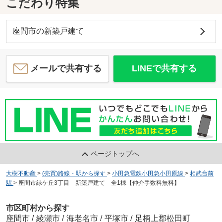
こだわり特集
座間市の新築戸建て
メールで共有する
LINEで共有する
ページトップへ
大樹不動産
>
(売買)路線・駅から探す
>
小田急電鉄小田急小田原線
>
相武台前
駅
>
座間市緑ケ丘3丁目 新築戸建て 全1棟【仲介手数料無料】
市区町村から探す
座間市
/
綾瀬市
/
海老名市
/
平塚市
/
足柄上郡松田町