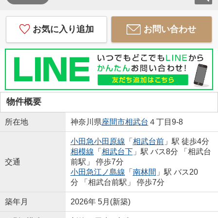
お気に入り追加
お問い合わせ
物件概要
所在地
神奈川県
座間市
相武台
４丁目9-8
小田急小田原線
「
相武台前
」駅 徒歩4分
相模線
「
相武台下
」駅 バス8分 「相武台
交通
前駅」 停歩7分
小田急江ノ島線
「
南林間
」駅 バス20
分 「相武台前駅」 停歩7分
築年月
2026年 5月(新築)