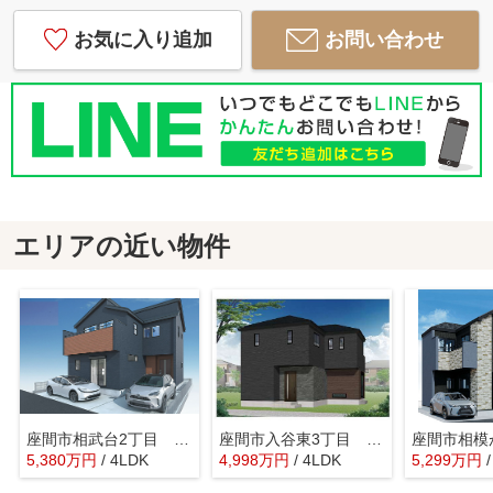
お気に入り追加
お問い合わせ
エリアの近い物件
座間市相武台2丁目 新築戸建て 全１棟【仲介手数料無料】
座間市入谷東3丁目 新築戸建て 全１棟【仲介手数料無料】
5,380
万
円
/ 4LDK
4,998
万
円
/ 4LDK
5,299
万
円