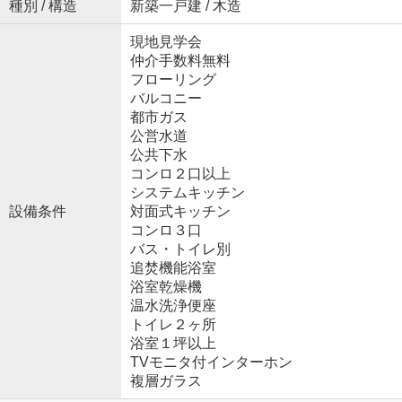
種別 / 構造
新築一戸建 / 木造
現地見学会
仲介手数料無料
フローリング
バルコニー
都市ガス
公営水道
公共下水
コンロ２口以上
システムキッチン
設備条件
対面式キッチン
コンロ３口
バス・トイレ別
追焚機能浴室
浴室乾燥機
温水洗浄便座
トイレ２ヶ所
浴室１坪以上
TVモニタ付インターホン
複層ガラス