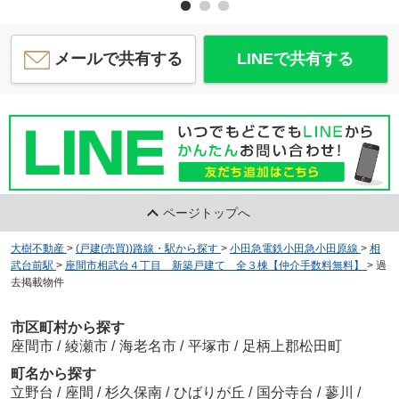
メールで共有する
LINEで共有する
ページトップへ
大樹不動産
>
(戸建(売買))路線・駅から探す
>
小田急電鉄小田急小田原線
>
相
武台前駅
>
座間市相武台４丁目 新築戸建て 全３棟【仲介手数料無料】
>
過
去掲載物件
市区町村から探す
座間市
/
綾瀬市
/
海老名市
/
平塚市
/
足柄上郡松田町
町名から探す
立野台
/
座間
/
杉久保南
/
ひばりが丘
/
国分寺台
/
蓼川
/