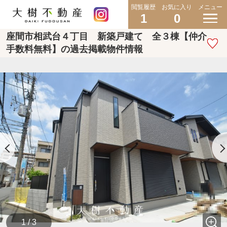
閲覧履歴
お気に入り
メニュー
1
0
座間市相武台４丁目 新築戸建て 全３棟【仲介
手数料無料】の過去掲載物件情報
1 / 3