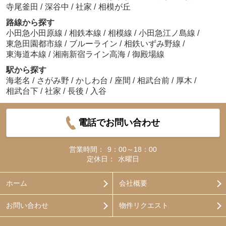
寺尾釜田
/
深谷中
/
社家
/
相模が丘
路線から探す
小田急小田原線
/
相鉄本線
/
相模線
/
小田急江ノ島線
/
東急田園都市線
/
ブルーライン
/
相鉄いずみ野線
/
東海道本線
/
湘南新宿ライン高海
/
御殿場線
駅から探す
海老名
/
さがみ野
/
かしわ台
/
座間
/
相武台前
/
厚木
/
相武台下
/
社家
/
長後
/
入谷
電話でお問い合わせ
営業時間：
9：00～18：00
定休日：
水曜日
ホーム
会社概要
お問い合わせ
物件リクエスト