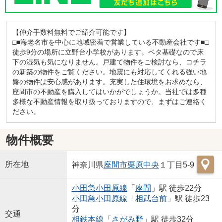
【仲介手数料無料でご紹介可能です】
□■海老名市を中心に地域密着で営業している不動産会社です■□
徒歩9分の場所に立野台小学校があります。ベタ基礎なので床
下の湿気も気になりません。戸建て物件をご検討なら、コチラ
の新築の物件をご覧ください。地震にも対応してくれる強い地
盤の物件は安心感があります。充実した住環境をお求めなら、
座間市の不動産を購入してはいかがでしょうか。当社では多種
多様な不動産情報を取り扱っておりますので、まずはご連絡く
ださい。
物件概要
所在地
神奈川県
座間市
栗原中央
１丁目5-9
小田急小田原線
「
座間
」駅 徒歩22分
小田急小田原線
「
相武台前
」駅 徒歩23
分
交通
相鉄本線
「
さがみ野
」駅 徒歩32分