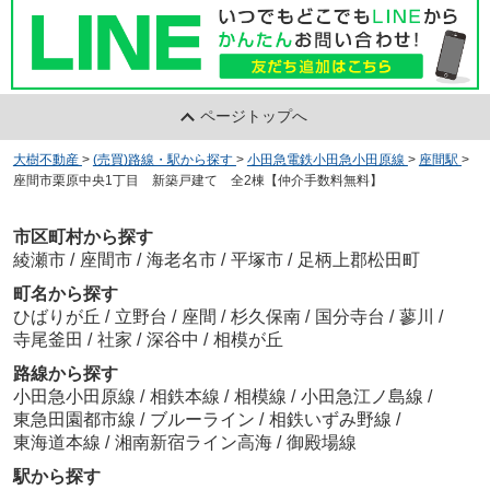
ページトップへ
大樹不動産
>
(売買)路線・駅から探す
>
小田急電鉄小田急小田原線
>
座間駅
>
座間市栗原中央1丁目 新築戸建て 全2棟【仲介手数料無料】
市区町村から探す
綾瀬市
/
座間市
/
海老名市
/
平塚市
/
足柄上郡松田町
町名から探す
ひばりが丘
/
立野台
/
座間
/
杉久保南
/
国分寺台
/
蓼川
/
寺尾釜田
/
社家
/
深谷中
/
相模が丘
路線から探す
小田急小田原線
/
相鉄本線
/
相模線
/
小田急江ノ島線
/
東急田園都市線
/
ブルーライン
/
相鉄いずみ野線
/
東海道本線
/
湘南新宿ライン高海
/
御殿場線
駅から探す