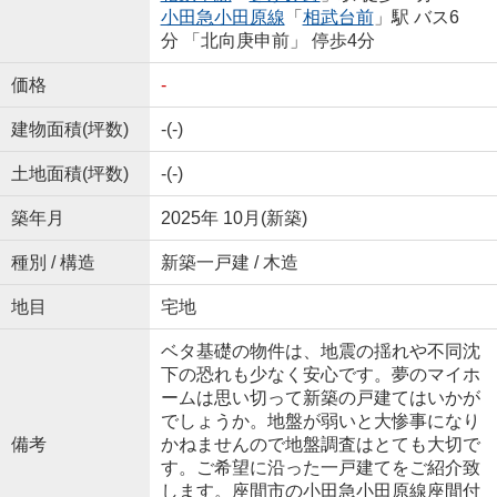
小田急小田原線
「
相武台前
」駅 バス6
分 「北向庚申前」 停歩4分
価格
-
建物面積(坪数)
-(-)
土地面積(坪数)
-(-)
築年月
2025年 10月(新築)
種別 / 構造
新築一戸建 / 木造
地目
宅地
ベタ基礎の物件は、地震の揺れや不同沈
下の恐れも少なく安心です。夢のマイホ
ームは思い切って新築の戸建てはいかが
でしょうか。地盤が弱いと大惨事になり
備考
かねませんので地盤調査はとても大切で
す。ご希望に沿った一戸建てをご紹介致
します。座間市の小田急小田原線座間付