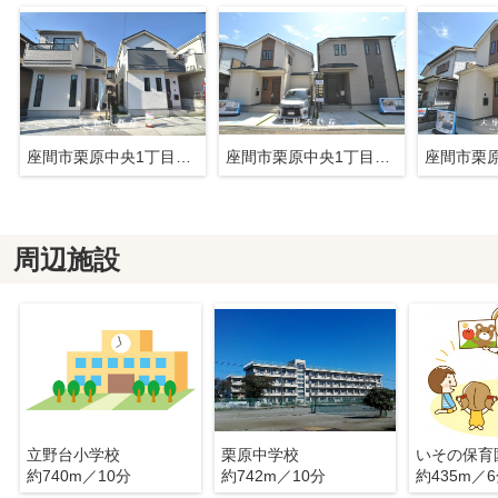
座間市栗原中央1丁目 新築戸建て 全2棟【仲介手数料無料】
座間市栗原中央1丁目 新築戸建て 全2棟【仲介手数料無料】
周辺施設
立野台小学校
栗原中学校
いその保育
約740m／10分
約742m／10分
約435m／