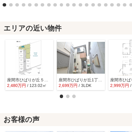
エリアの近い物件
座間市ひばりが丘５丁目 売地 全4区画【仲介手数料無料】
座間市ひばりが丘1丁目 中古戸建て【仲介手数料無料】
2,480
万
円
/ 123.02㎡
2,699
万
円
/ 3LDK
2,999
万
円
お客様の声