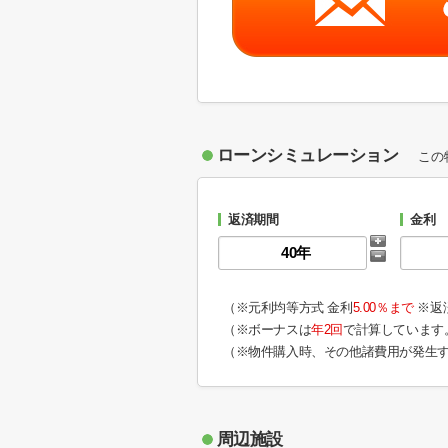
ローンシミュレーション
この
返済期間
金利
（※元利均等方式 金利
5.00％まで
※返
（※ボーナスは
年2回
で計算しています
（※物件購入時、その他諸費用が発生
周辺施設