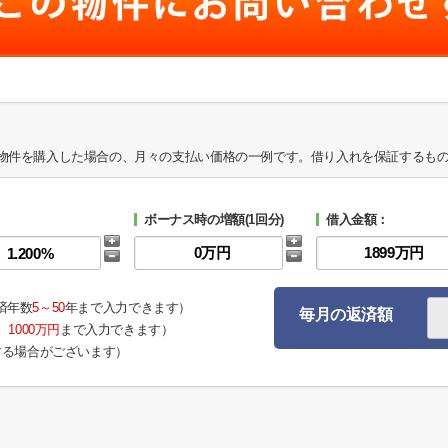
物件を購入した場合の、月々の支払い価格の一例です。借り入れを保証するも
ボーナス時の増額(1回分)
借入金額：
済年数
5～50
年まで入力できます）
毎月の返済額
。
1000万円
まで入力できます）
する場合がございます）