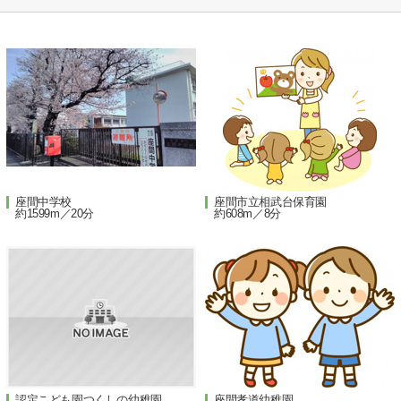
座間中学校
座間市立相武台保育園
約1599m／20分
約608m／8分
認定こども園つくしの幼稚園
座間孝道幼稚園