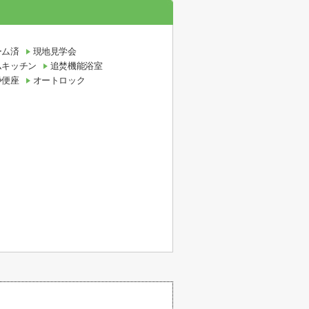
ーム済
現地見学会
ムキッチン
追焚機能浴室
浄便座
オートロック