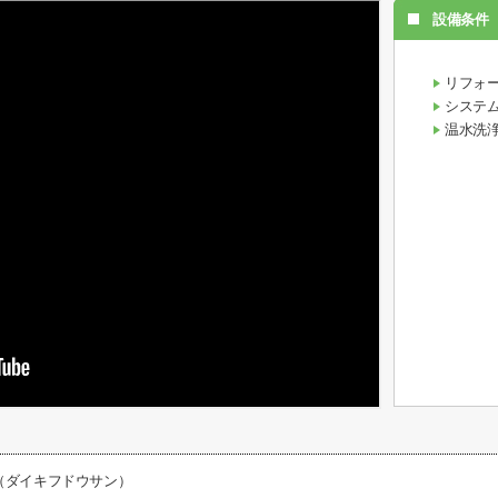
設備条件
リフォ
システ
温水洗
（ダイキフドウサン）