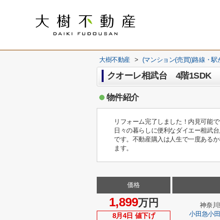
大樹不動産
>
(マンション(売買))路線・
クオーレ相武台 4階1SDK
物件紹介
リフォーム完了しました！内見可能で
日々の暮らしに便利なダイエー相武台店
です。不動産購入は人生で一度あるか
ます。
価格
1,899
万円
神奈川
小田急小
8月4日 値下げ