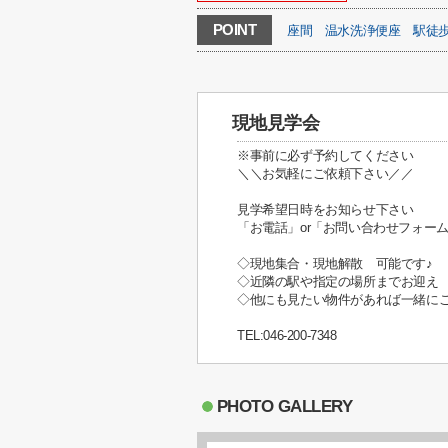
POINT
座間
温水洗浄便座
駅徒歩
現地見学会
※事前に必ず予約してください
＼＼お気軽にご依頼下さい／／
見学希望日時をお知らせ下さい
「お電話」or「お問い合わせフォー
◇現地集合・現地解散 可能です♪
◇近隣の駅や指定の場所までお迎え
◇他にも見たい物件があれば一緒にご
TEL:046-200-7348
PHOTO GALLERY