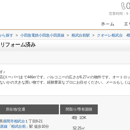
営業時間：
9
駅から探す
>
小田急電鉄小田急小田原線
>
相武台前駅
>
クオーレ相武台 4
 リフォーム済み
す♪
(スーパー)まで446mです。バルコニーの広さが6.27㎡の物件です。オート
ないかの大きな買い物です。経験豊富なプロにお任せください。メールもしく
所在地/交通
間取り/専有面積
4階 1DK
県
座間市
相武台
１丁目8-21
田原線
「
相武台前
」駅 徒歩10分
52.25㎡