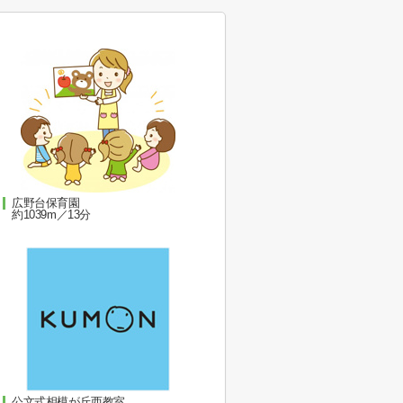
広野台保育園
約1039m／13分
公文式相模が丘西教室