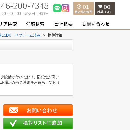
01
00
：00～18：00
定休日：
水曜日
階1SDK リフォーム済み
>
物件詳細
ロック設備が付いており、防犯性が高い
はお電話からご連絡をお待ちしており