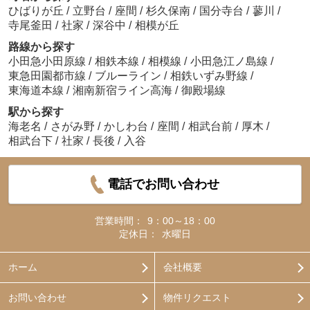
ひばりが丘
/
立野台
/
座間
/
杉久保南
/
国分寺台
/
蓼川
/
寺尾釜田
/
社家
/
深谷中
/
相模が丘
路線から探す
小田急小田原線
/
相鉄本線
/
相模線
/
小田急江ノ島線
/
東急田園都市線
/
ブルーライン
/
相鉄いずみ野線
/
東海道本線
/
湘南新宿ライン高海
/
御殿場線
駅から探す
海老名
/
さがみ野
/
かしわ台
/
座間
/
相武台前
/
厚木
/
相武台下
/
社家
/
長後
/
入谷
電話でお問い合わせ
営業時間：
9：00～18：00
定休日：
水曜日
ホーム
会社概要
お問い合わせ
物件リクエスト