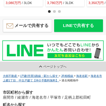
3,080
万
円
/ 3LDK
3,780
万
円
/ 3LDK
3,350
万
円
メールで共有する
LINEで共有する
ページトップへ
大樹不動産
>
(戸建(売買))路線・駅から探す
>
JR相模線
>
海老名駅
>
海老名市
上郷1丁目 中古戸建て【仲介手数料無料】
>
過去掲載物件
市区町村から探す
座間市
/
綾瀬市
/
海老名市
/
平塚市
/
足柄上郡松田町
町名から探す