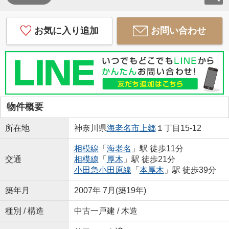
お気に入り追加
お問い合わせ
物件概要
所在地
神奈川県
海老名市
上郷
１丁目15-12
相模線
「
海老名
」駅 徒歩11分
交通
相模線
「
厚木
」駅 徒歩21分
小田急小田原線
「
本厚木
」駅 徒歩39分
築年月
2007年 7月(築19年)
種別 / 構造
中古一戸建 / 木造