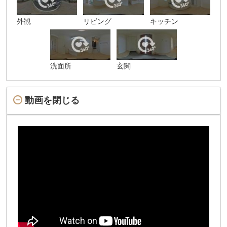
外観
リビング
キッチン
洗面所
玄関
動画を閉じる