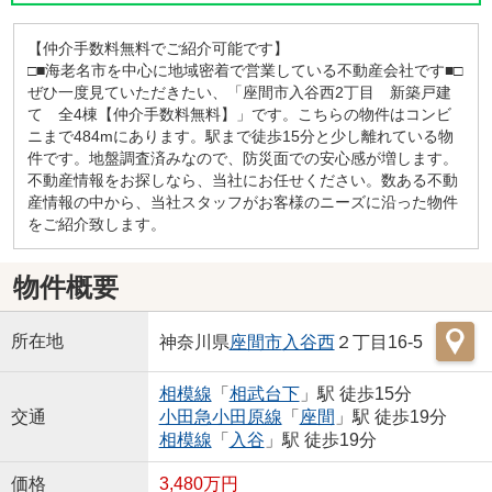
【仲介手数料無料でご紹介可能です】
□■海老名市を中心に地域密着で営業している不動産会社です■□
ぜひ一度見ていただきたい、「座間市入谷西2丁目 新築戸建
て 全4棟【仲介手数料無料】」です。こちらの物件はコンビ
ニまで484mにあります。駅まで徒歩15分と少し離れている物
件です。地盤調査済みなので、防災面での安心感が増します。
不動産情報をお探しなら、当社にお任せください。数ある不動
産情報の中から、当社スタッフがお客様のニーズに沿った物件
をご紹介致します。
物件概要
所在地
神奈川県
座間市
入谷西
２丁目16-5
相模線
「
相武台下
」駅 徒歩15分
交通
小田急小田原線
「
座間
」駅 徒歩19分
相模線
「
入谷
」駅 徒歩19分
価格
3,480万円