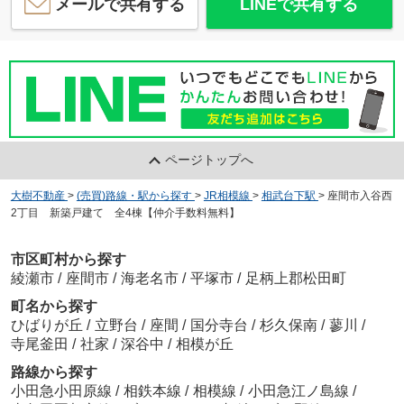
メールで共有する
LINEで共有する
ページトップへ
大樹不動産
>
(売買)路線・駅から探す
>
JR相模線
>
相武台下駅
>
座間市入谷西
2丁目 新築戸建て 全4棟【仲介手数料無料】
市区町村から探す
綾瀬市
/
座間市
/
海老名市
/
平塚市
/
足柄上郡松田町
町名から探す
ひばりが丘
/
立野台
/
座間
/
国分寺台
/
杉久保南
/
蓼川
/
寺尾釜田
/
社家
/
深谷中
/
相模が丘
路線から探す
小田急小田原線
/
相鉄本線
/
相模線
/
小田急江ノ島線
/