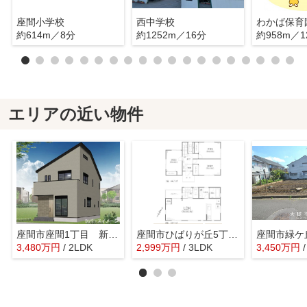
座間小学校
西中学校
わかば保育
約614m／8分
約1252m／16分
約958m／1
エリアの近い物件
座間市座間1丁目 新築戸建て 全4棟 【仲介手数料無料】
座間市ひばりが丘5丁目 中古戸建て【仲介手数料無料】
3,480
万
円
/ 2LDK
2,999
万
円
/ 3LDK
3,450
万
円