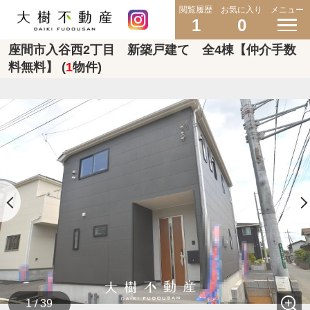
閲覧履歴
お気に入り
メニュー
1
0
座間市入谷西2丁目 新築戸建て 全4棟【仲介手数
料無料】 (
1
物件)
1 / 39