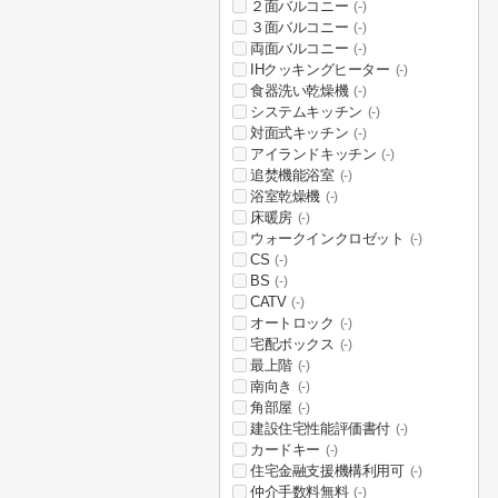
２面バルコニー
(-)
３面バルコニー
(-)
両面バルコニー
(-)
IHクッキングヒーター
(-)
食器洗い乾燥機
(-)
システムキッチン
(-)
対面式キッチン
(-)
アイランドキッチン
(-)
追焚機能浴室
(-)
浴室乾燥機
(-)
床暖房
(-)
ウォークインクロゼット
(-)
CS
(-)
BS
(-)
CATV
(-)
オートロック
(-)
宅配ボックス
(-)
最上階
(-)
南向き
(-)
角部屋
(-)
建設住宅性能評価書付
(-)
カードキー
(-)
住宅金融支援機構利用可
(-)
仲介手数料無料
(-)