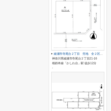
綾瀬市寺尾台２丁目 売地 全２区画【仲介手数料無料】
神奈川県綾瀬市寺尾台２丁目21-16
相鉄本線「かしわ台」駅 徒歩12分
-