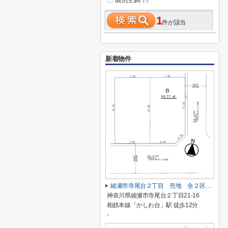
(-)
1
件が該当
新着物件
綾瀬市寺尾台２丁目 売地 全２区画【仲介手数料無料】
神奈川県綾瀬市寺尾台２丁目21-16
相鉄本線「かしわ台」駅 徒歩12分
-