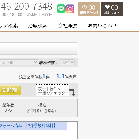
00
00
：00～18：00
定休日：
水曜日
表示件数：
1
1-1
該当公開件数
件
件表示
表示中物件を
一括でチェック
築年数
構造
方位
所在階 / （階建）
リフォーム済み【仲介手数料無料】