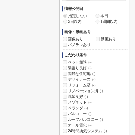
情報公開日
指定しない
本日
3日以内
1週間以内
画像・動画あり
画像あり
動画あり
パノラマあり
こだわり条件
ペット相談
(-)
陽当り良好
(-)
閑静な住宅地
(-)
デザイナーズ
(-)
リフォーム済
(-)
リノベーション済
(-)
眺望良好
(-)
メゾネット
(-)
ベランダ
(-)
バルコニー
(-)
ルーフバルコニー
(-)
オール電化
(-)
24時間換気システム
(-)