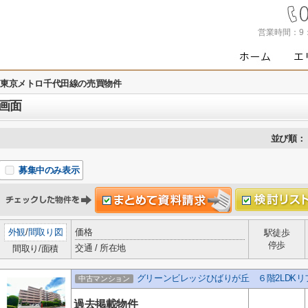
営業時間：
9
東京メトロ千代田線の売買物件
画面
並び順：
募集中のみ表示
外観
/
間取り図
価格
駅徒歩
停歩
交通 / 所在地
間取り/面積
グリーンビレッジひばりが丘 ６階2LDK
中古マンション
過去掲載物件