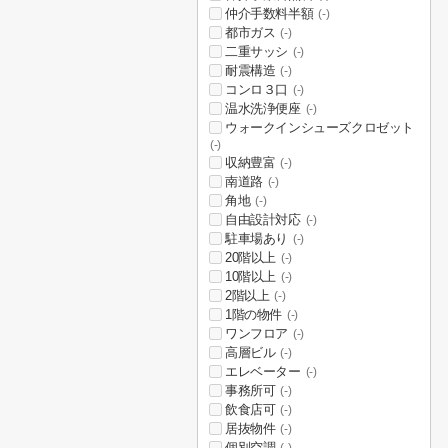
仲介手数料半額
(-)
都市ガス
(-)
二重サッシ
(-)
耐震構造
(-)
コンロ３口
(-)
温水洗浄便座
(-)
ウォークインシューズクロゼット
(-)
収納豊富
(-)
南道路
(-)
角地
(-)
自由設計対応
(-)
駐車場あり
(-)
20階以上
(-)
10階以上
(-)
2階以上
(-)
1階の物件
(-)
ワンフロア
(-)
高層ビル
(-)
エレベーター
(-)
事務所可
(-)
飲食店可
(-)
居抜物件
(-)
個別空調