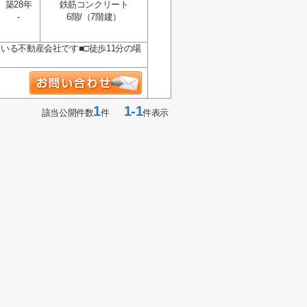
築28年
鉄筋コンクリート
-
6階/（7階建）
いる不動産会社です■□徒歩11分の場
1
1-1
該当公開件数
件
件表示