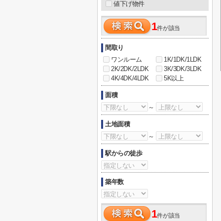
値下げ物件
1
件が該当
間取り
ワンルーム
1K/1DK/1LDK
2K/2DK/2LDK
3K/3DK/3LDK
4K/4DK/4LDK
5K以上
面積
～
土地面積
～
駅からの徒歩
築年数
1
件が該当