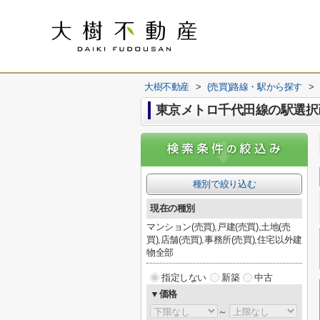
大樹不動産
>
(売買)路線・駅から探す
>
東京メトロ千代田線の駅選択
種別で絞り込む
現在の種別
マンション(売買),戸建(売買),土地(売
買),店舗(売買),事務所(売買),住宅以外建
物全部
指定しない
新築
中古
▼価格
～