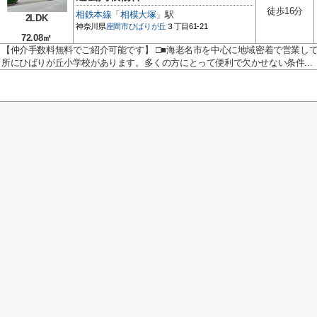
徒歩16分
相鉄本線
「
相模大塚
」駅
2LDK
神奈川県
座間市
ひばりが丘
３丁目61-21
72.08㎡
【仲介手数料無料でご紹介可能です】 □■海老名市を中心に地域密着で営業して
所にひばりが丘小学校があります。多くの方にとって便利で欠かせない条件...