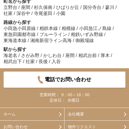
町名から探す
立野台
/
座間
/
杉久保南
/
ひばりが丘
/
国分寺台
/
蓼川
/
社家
/
深谷中
/
寺尾釜田
/
小園
路線から探す
小田急小田原線
/
相鉄本線
/
相模線
/
小田急江ノ島線
/
東急田園都市線
/
ブルーライン
/
相鉄いずみ野線
/
東海道本線
/
湘南新宿ライン高海
/
御殿場線
駅から探す
海老名
/
さがみ野
/
かしわ台
/
座間
/
相武台前
/
厚木
/
相武台下
/
社家
/
長後
/
入谷
電話でお問い合わせ
営業時間：
9：00～18：00
定休日：
水曜日
ホーム
会社概要
お問い合わせ
物件リクエスト