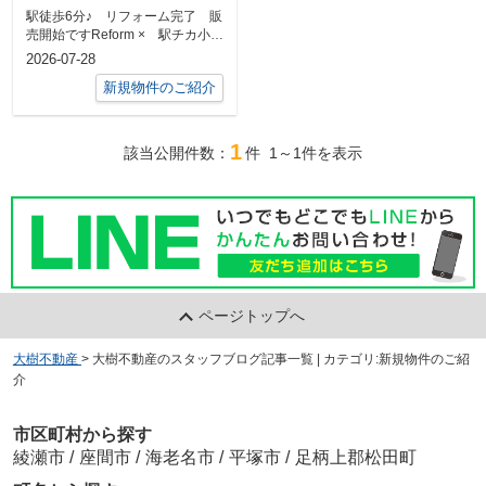
です
駅徒歩6分♪ リフォーム完了 販
売開始ですReform × 駅チカ小田
急小田原線「座間」駅 徒歩6
2026-07-28
分...
新規物件のご紹介
1
該当公開件数：
件
1～1
件を表示
ページトップへ
大樹不動産
>
大樹不動産のスタッフブログ記事一覧 | カテゴリ:新規物件のご紹
介
市区町村から探す
綾瀬市
/
座間市
/
海老名市
/
平塚市
/
足柄上郡松田町